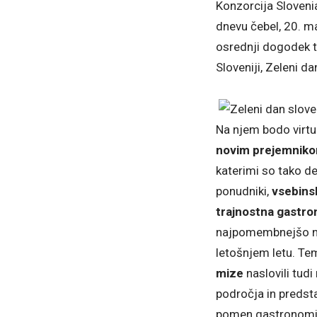
Konzorcija Sloveni
dnevu čebel, 20. ma
osrednji dogodek t
Sloveniji, Zeleni da
Na njem bodo virt
novim prejemniko
katerimi so tako de
ponudniki,
vsebins
trajnostna gastro
najpomembnejšo n
letošnjem letu. Te
mize
naslovili tudi
področja in predsta
pomen gastronomij