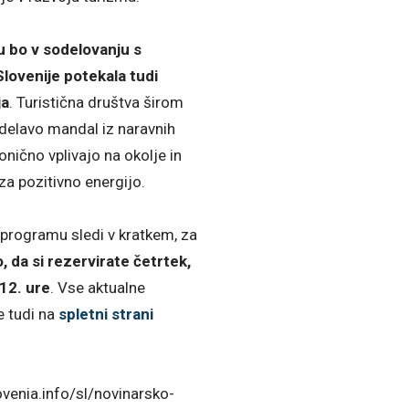
 bo v sodelovanju s
lovenije potekala tudi
ja
. Turistična društva širom
zdelavo mandal iz naravnih
onično vplivajo na okolje in
za pozitivno energijo.
programu sledi v kratkem, za
, da si rezervirate četrtek,
 12. ure
. Vse aktualne
e tudi na
spletni strani
ovenia.info/sl/novinarsko-