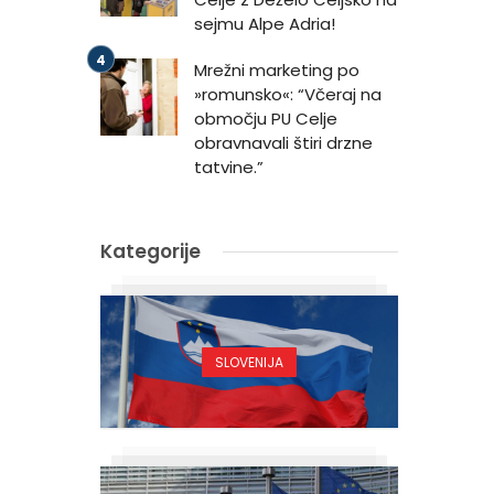
sejmu Alpe Adria!
Mrežni marketing po
»romunsko«: “Včeraj na
območju PU Celje
obravnavali štiri drzne
tatvine.”
Kategorije
SLOVENIJA