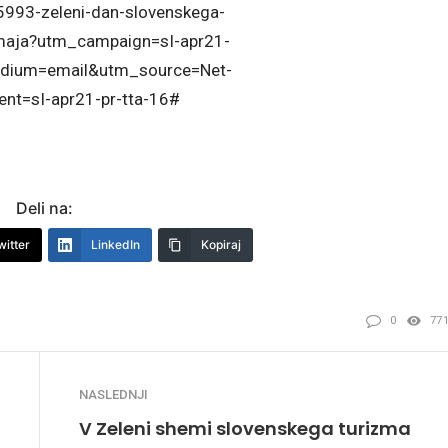
5993-zeleni-dan-slovenskega-
-maja?utm_campaign=sI-apr21-
dium=email&utm_source=Net-
nt=sI-apr21-pr-tta-16#
Deli na:
witter
LinkedIn
Kopiraj
0
77
NASLEDNJI
V Zeleni shemi slovenskega turizma