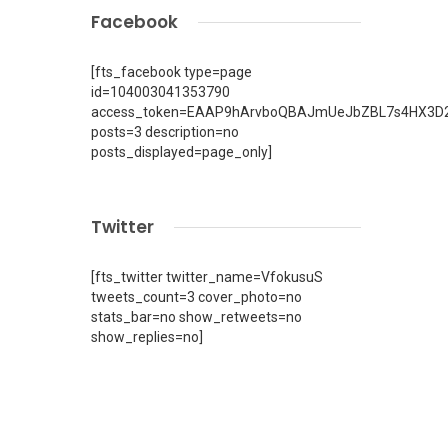
Facebook
[fts_facebook type=page
id=104003041353790
access_token=EAAP9hArvboQBAJmUeJbZBL7s4HX3D2
posts=3 description=no
posts_displayed=page_only]
Twitter
[fts_twitter twitter_name=VfokusuS
tweets_count=3 cover_photo=no
stats_bar=no show_retweets=no
show_replies=no]