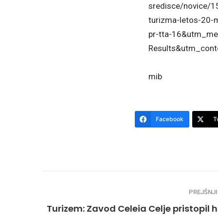
sredisce/novice/1
turizma-letos-20
pr-tta-16&utm_me
Results&utm_conte
mib
Facebook
T
PREJŠNJI
Turizem: Zavod Celeia Celje pristopil h