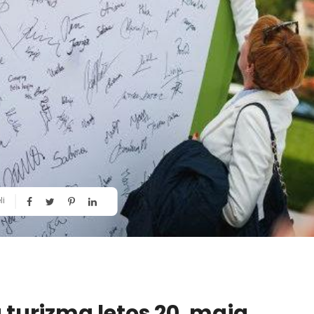
li
 turizma letos 20. maja