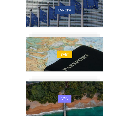
EVROPA
SVET
VEČ