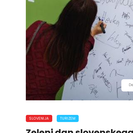
De
SLOVENIJA
TURIZEM
Zeleni dan slovenskega