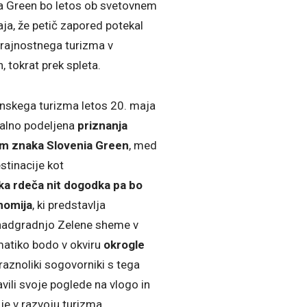
a Green bo letos ob svetovnem
ja, že petič zapored potekal
rajnostnega turizma v
n, tokrat prek spleta.
ualno podeljena
priznanja
m znaka Slovenia Green
, med
stinacije kot
ka rdeča nit dogodka pa bo
nomija
, ki predstavlja
adgradnjo Zelene sheme v
matiko bodo
v okviru
okrogle
 raznoliki sogovorniki s tega
vili svoje poglede na vlogo in
e v razvoju turizma.