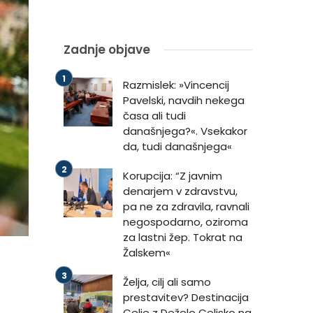
Zadnje objave
Razmislek: »Vincencij
Pavelski, navdih nekega
časa ali tudi
današnjega?«. Vsekakor
da, tudi današnjega«
Korupcija: “Z javnim
denarjem v zdravstvu,
pa ne za zdravila, ravnali
negospodarno, oziroma
za lastni žep. Tokrat na
Žalskem«
Želja, cilj ali samo
prestavitev? Destinacija
Celje z Deželo Celjsko na