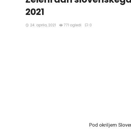
2021
24. aprila, 2021
771 ogledi
0
Pod okriljem Sloven