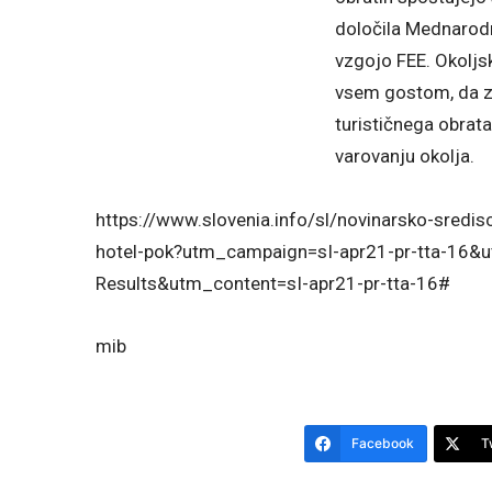
določila Mednarodn
vzgojo FEE. Okoljsk
vsem gostom, da z 
turističnega obrat
varovanju okolja.
https://www.slovenia.info/sl/novinarsko-sredi
hotel-pok?utm_campaign=sI-apr21-pr-tta-16
Results&utm_content=sI-apr21-pr-tta-16#
mib
Facebook
T