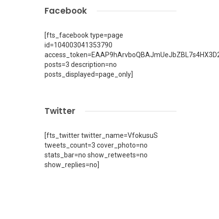
Facebook
[fts_facebook type=page
id=104003041353790
access_token=EAAP9hArvboQBAJmUeJbZBL7s4HX3D2
posts=3 description=no
posts_displayed=page_only]
Twitter
[fts_twitter twitter_name=VfokusuS
tweets_count=3 cover_photo=no
stats_bar=no show_retweets=no
show_replies=no]