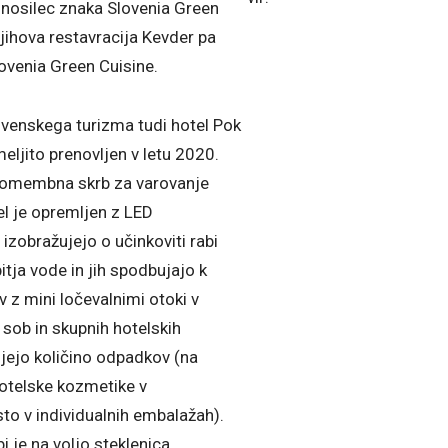
l nosilec znaka Slovenia Green
ihova restavracija Kevder pa
lovenia Green Cuisine.
meljito prenovljen v letu 2020.
 pomembna skrb za varovanje
el je opremljen z LED
 izobražujejo o učinkoviti rabi
tja vode in jih spodbujajo k
 z mini ločevalnimi otoki v
sob in skupnih hotelskih
jejo količino odpadkov (na
otelske kozmetike v
to v individualnih embalažah).
i je na voljo steklenica