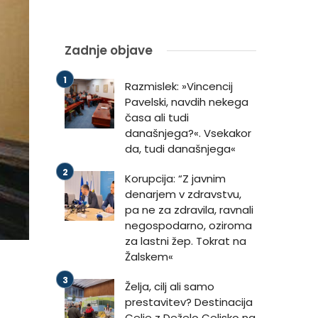
Zadnje objave
Razmislek: »Vincencij
Pavelski, navdih nekega
časa ali tudi
današnjega?«. Vsekakor
da, tudi današnjega«
Korupcija: “Z javnim
denarjem v zdravstvu,
pa ne za zdravila, ravnali
negospodarno, oziroma
za lastni žep. Tokrat na
Žalskem«
Želja, cilj ali samo
prestavitev? Destinacija
Celje z Deželo Celjsko na