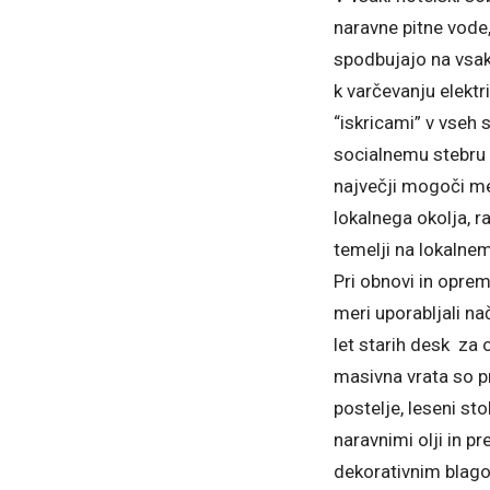
naravne pitne vode,
spodbujajo na vsa
k varčevanju elektr
“iskricami” v vseh
socialnemu stebru 
največji mogoči mer
lokalnega okolja, 
temelji na lokalnem 
Pri obnovi in oprem
meri uporabljali na
let starih desk za 
masivna vrata so pr
postelje, leseni sto
naravnimi olji in p
dekorativnim blagom