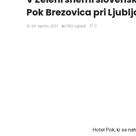
Pok Brezovica pri Ljublj
24. aprila, 2021
583 ogledi
0
Hotel Pok, ki se nah