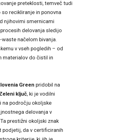
govanje preteklosti, temveč tudi
 so recikliranje in ponovna
d njihovimi smernicami
 procesih delovanja sledijo
o-waste načelom bivanja.
škemu v vseh pogledih – od
 materialov do čistil in
lovenia Green
pridobil na
Zeleni ključ
, ki je vodilni
i na področju okoljske
ajnostnega delovanja v
. Ta prestižni okoljski znak
odjetij, da v certificiranih
roge kriterije, ki jih je