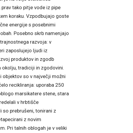
 prav tako pitje vode iz pipe
kem koraku. Vzpodbujajo goste
ične energije s posebnimi
 sobah. Posebno skrb namenjajo
trajnostnega razvoja: v
i zaposlujejo ljudi iz
razvoj produktov in zgodb
okolju, tradiciji in zgodovini.
i objektov so v največji možni
čelo recikliranja: uporaba 250
oblogo marsikatere stene, stara
edelali v hrbtišče
li so prebrušeni, tonirani z
retapecirani z novim
. Pri talnih oblogah je v veliki