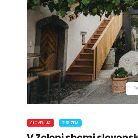
De
SLOVENIJA
TURIZEM
V Zeleni shemi slovens