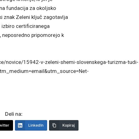
a fundacija za okoljsko
i znak Zeleni ključ zagotavlja
izbiro certificiranega
a, neposredno pripomorejo k
sce/novice/15942-v-zeleni-shemi-slovenskega-turizma-tudi-
&utm_medium=email&utm_source=Net-
Deli na:
witter
LinkedIn
Kopiraj