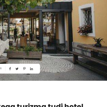
li
kega turizma tudi hotel