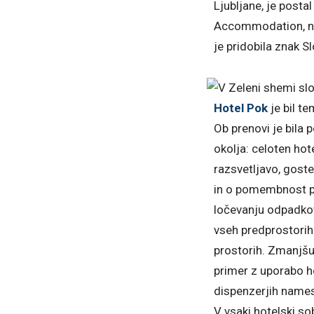
Ljubljane, je posta
Accommodation, nj
je pridobila znak S
Hotel Pok
je bil te
Ob prenovi je bila
okolja: celoten hot
razsvetljavo, goste
in o pomembnost pi
ločevanju odpadkov
vseh predprostorih 
prostorih. Zmanjšu
primer z uporabo h
dispenzerjih names
V vsaki hotelski sob