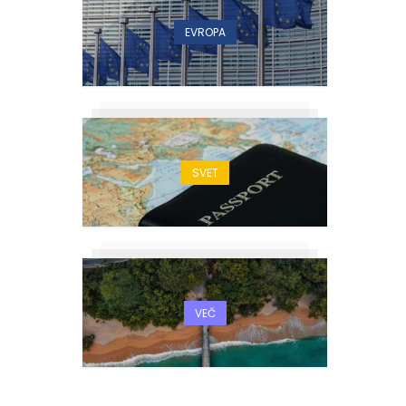
EVROPA
SVET
VEČ