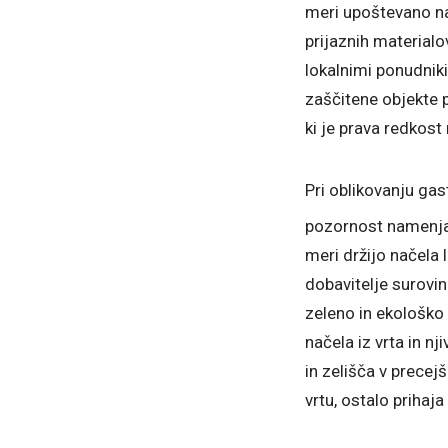
meri upoštevano na
prijaznih materialov
lokalnimi ponudnik
zaščitene objekte 
ki je prava redkost
Pri oblikovanju ga
pozornost namenjajo
meri držijo načela 
dobavitelje surovin 
zeleno in ekološko 
načela iz vrta in n
in zelišča v precej
vrtu, ostalo prihaja 