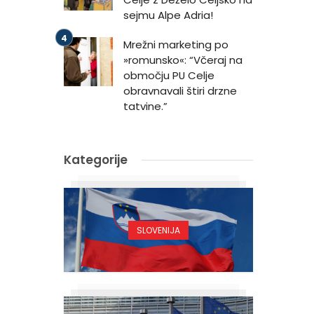
sejmu Alpe Adria!
Mrežni marketing po
»romunsko«: “Včeraj na
območju PU Celje
obravnavali štiri drzne
tatvine.”
Kategorije
SLOVENIJA