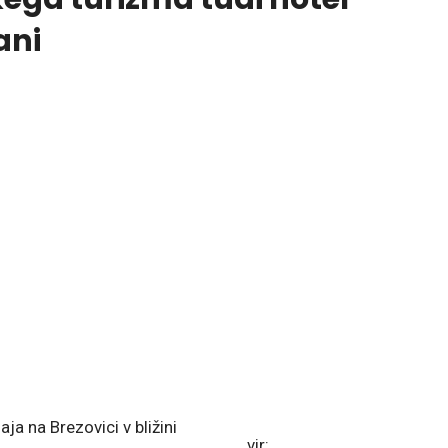
ani
aja na Brezovici v bližini
vir: