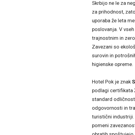
Skrbijo ne le za ne
za prihodnost, zato
uporaba že leta me
poslovanja. V vseh
trajnostnim in zer
Zavezani so ekolo
surovin in potrošnih
higienske opreme.
Hotel Pok je znak
S
podlagi certifikata
standard odličnost
odgovornosti in tr
turistični industriji
pomeni zavezanost p
obratih spoštujejo st