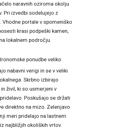
čelo naravnih oziroma okolju
. Pri izvedbi sodelujejo z
i. Vhodne portale v spomeniško
posesti krasi podpeški kamen,
 na lokalnem področju.
stronomske ponudbe veliko
 nabavni verigi in se v veliki
lokalnega. Skrbno izbirajo
in živil, ki so usmerjeni v
pridelavo. Poskušajo se držati
jive direktno na mizo. Zelenjavo
šnji meri pridelajo na lastnem
iz najbližjih okoliških vrtov.