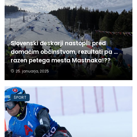
Slovenski deskarji nastopili pred
domačim občinstvom, rezultati pa …
razen petega mesta Mastnaka!??
25. januarja, 2025
ŠPORT