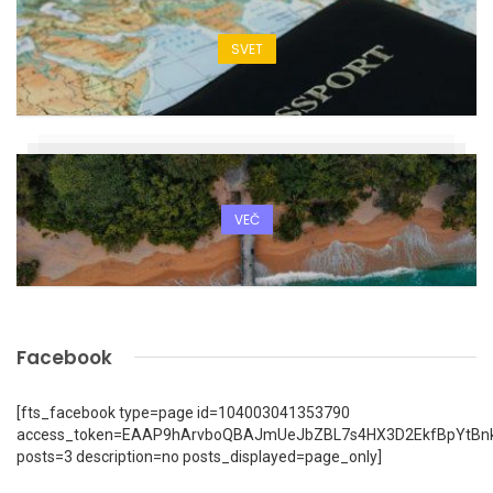
SVET
VEČ
Facebook
[fts_facebook type=page id=104003041353790
access_token=EAAP9hArvboQBAJmUeJbZBL7s4HX3D2EkfBpYtBn
posts=3 description=no posts_displayed=page_only]