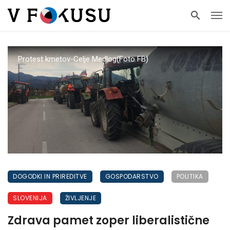
Protest kmetov-Celje Medlog(Foto FB)
DOGODKI IN PRIREDITVE
GOSPODARSTVO
POLITIKA
SLOVENIJA
ŽIVLJENJE
Zdrava pamet zoper liberalistične