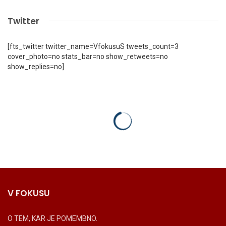
Twitter
[fts_twitter twitter_name=VfokusuS tweets_count=3
cover_photo=no stats_bar=no show_retweets=no
show_replies=no]
V FOKUSU
O TEM, KAR JE POMEMBNO.