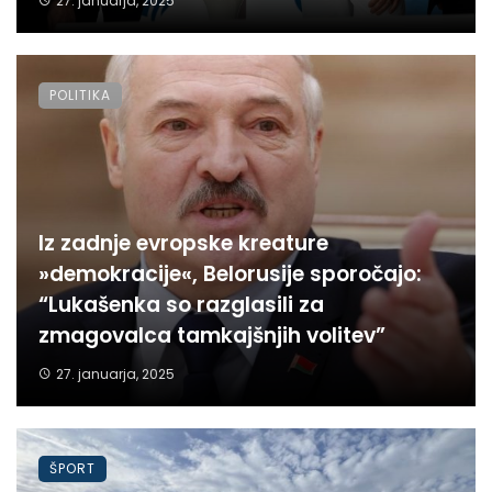
27. januarja, 2025
POLITIKA
Iz zadnje evropske kreature
»demokracije«, Belorusije sporočajo:
“Lukašenka so razglasili za
zmagovalca tamkajšnjih volitev”
27. januarja, 2025
ŠPORT