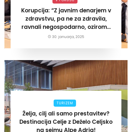
Korupcija: “Z javnim denarjem v
zdravstvu, pa ne za zdravila,
ravnali negospodarno, oziroma
za lastni žep. Tokrat na Žalskem«
30. januarja, 2025
TURIZEM
Želja, cilj ali samo prestavitev?
Destinacija Celje z Deželo Celjsko
na sejmu Alpe Adria!