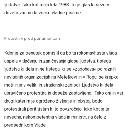
ljudstva. Tako kot maja leta 1988. To je glas ki seže v
deveto vas in do vsake vladne pisarne.
Protestniki pred parlamentom
Kdor je za trenutek pomislil da bo ta rokomavhasta vlada
uspela v tlačenju in zaničevanja glasu ljudstva, tistega
ljudstva ki dela in ne tistega, ki se »zapohava« po raznih
nevladnih organizacijah na Metelkovi in v Rogu, se krepko
moti in je v veliki in strašanski zablodi. Ljudstvo ki dela
upravičeno protestira in doseže zastavljeno. Tako oni in vsi
drugi katerim je ogroženo življenje in obstoj, bodo
protestirali porit tistim ki to povzročajo, tako kot je ta
nevedna, nekompetentna vlada in ministri, na čelo z
predsednikom Vlade.