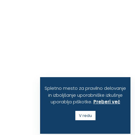
Spletno mesto za pravilno delovanje
in izboljšanje uporabniške izkušnje
uporablja piškotke.
Preberi več
V redu