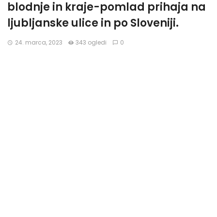
blodnje in kraje-pomlad prihaja na
ljubljanske ulice in po Sloveniji.
24. marca, 2023
343 ogledi
0