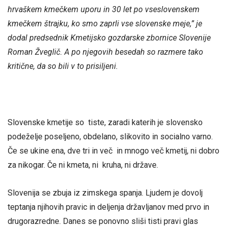
hrvaškem kmečkem uporu in 30 let po vseslovenskem
kmečkem štrajku, ko smo zaprli vse slovenske meje,” je
dodal predsednik Kmetijsko gozdarske zbornice Slovenije
Roman Žveglič. A po njegovih besedah so razmere tako
kritične, da so bili v to prisiljeni.
Slovenske kmetije so tiste, zaradi katerih je slovensko
podeželje poseljeno, obdelano, slikovito in socialno varno.
Če se ukine ena, dve tri in več in mnogo več kmetij, ni dobro
za nikogar. Če ni kmeta, ni kruha, ni države.
Slovenija se zbuja iz zimskega spanja. Ljudem je dovolj
teptanja njihovih pravic in deljenja državljanov med prvo in
drugorazredne. Danes se ponovno sliši tisti pravi glas