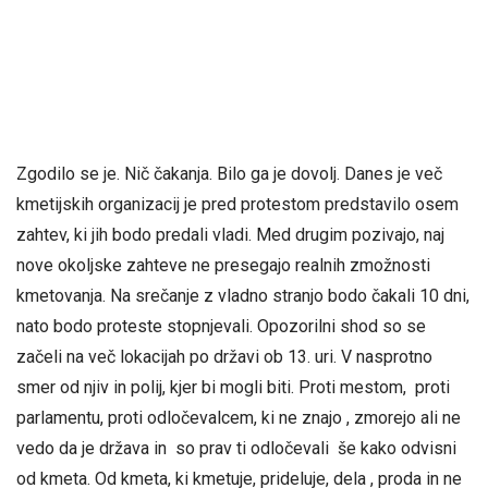
Zgodilo se je. Nič čakanja. Bilo ga je dovolj. Danes je več
kmetijskih organizacij je pred protestom predstavilo osem
zahtev, ki jih bodo predali vladi. Med drugim pozivajo, naj
nove okoljske zahteve ne presegajo realnih zmožnosti
kmetovanja. Na srečanje z vladno stranjo bodo čakali 10 dni,
nato bodo proteste stopnjevali. Opozorilni shod so se
začeli na več lokacijah po državi ob 13. uri. V nasprotno
smer od njiv in polij, kjer bi mogli biti. Proti mestom, proti
parlamentu, proti odločevalcem, ki ne znajo , zmorejo ali ne
vedo da je država in so prav ti odločevali še kako odvisni
od kmeta. Od kmeta, ki kmetuje, prideluje, dela , proda in ne