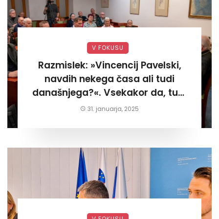
V FOKUSU
Razmislek: »Vincencij Pavelski,
navdih nekega časa ali tudi
današnjega?«. Vsekakor da, tudi
današnjega«
31. januarja, 2025
V FOKUSU