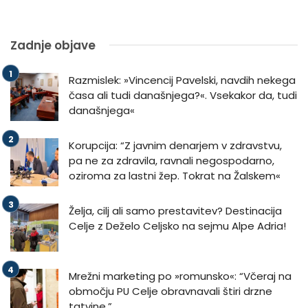
Zadnje objave
Razmislek: »Vincencij Pavelski, navdih nekega
časa ali tudi današnjega?«. Vsekakor da, tudi
današnjega«
Korupcija: “Z javnim denarjem v zdravstvu,
pa ne za zdravila, ravnali negospodarno,
oziroma za lastni žep. Tokrat na Žalskem«
Želja, cilj ali samo prestavitev? Destinacija
Celje z Deželo Celjsko na sejmu Alpe Adria!
Mrežni marketing po »romunsko«: “Včeraj na
območju PU Celje obravnavali štiri drzne
tatvine.”