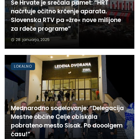
Še Hrvate je srečala pamet: “HRT
načrtuje očitno krčenje aparata.
Slovenska RTV pa »žre« nove milijone
za rdeče programe”
28. januarja, 2025
LOKALNO
Mednarodno sodelovanje: “Delegacija
Mestne občine Celje obiskala
pobrateno mesto Sisak. Po dooolgem
času!”