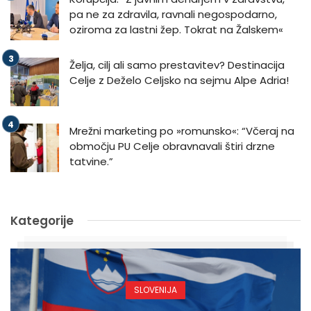
pa ne za zdravila, ravnali negospodarno,
oziroma za lastni žep. Tokrat na Žalskem«
Želja, cilj ali samo prestavitev? Destinacija
Celje z Deželo Celjsko na sejmu Alpe Adria!
Mrežni marketing po »romunsko«: “Včeraj na
območju PU Celje obravnavali štiri drzne
tatvine.”
Kategorije
SLOVENIJA