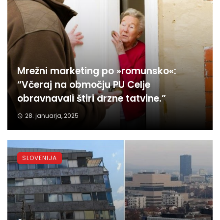
Mrežni marketing po »romunsko«:
“Včeraj na območju PU Celje
obravnavali štiri drzne tatvine.”
28. januarja, 2025
SLOVENIJA