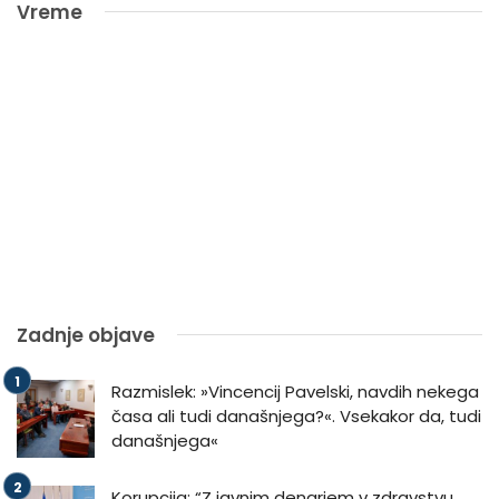
Vreme
Zadnje objave
Razmislek: »Vincencij Pavelski, navdih nekega
časa ali tudi današnjega?«. Vsekakor da, tudi
današnjega«
Korupcija: “Z javnim denarjem v zdravstvu,