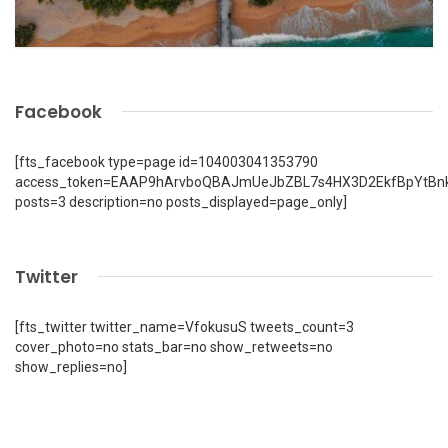
Facebook
[fts_facebook type=page id=104003041353790
access_token=EAAP9hArvboQBAJmUeJbZBL7s4HX3D2EkfBpYtBn
posts=3 description=no posts_displayed=page_only]
Twitter
[fts_twitter twitter_name=VfokusuS tweets_count=3
cover_photo=no stats_bar=no show_retweets=no
show_replies=no]