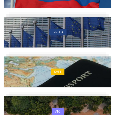
EVROPA
SVET
VEČ