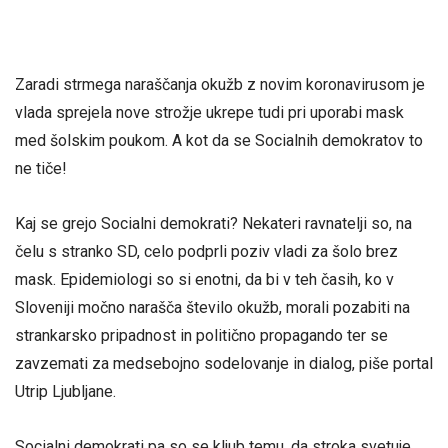
Zaradi strmega naraščanja okužb z novim koronavirusom je
vlada sprejela nove strožje ukrepe tudi pri uporabi mask
med šolskim poukom. A kot da se Socialnih demokratov to
ne tiče!
Kaj se grejo Socialni demokrati? Nekateri ravnatelji so, na
čelu s stranko SD, celo podprli poziv vladi za šolo brez
mask. Epidemiologi so si enotni, da bi v teh časih, ko v
Sloveniji močno narašča število okužb, morali pozabiti na
strankarsko pripadnost in politično propagando ter se
zavzemati za medsebojno sodelovanje in dialog, piše portal
Utrip Ljubljane.
Socialni demokrati pa so se kljub temu, da stroka svetuje