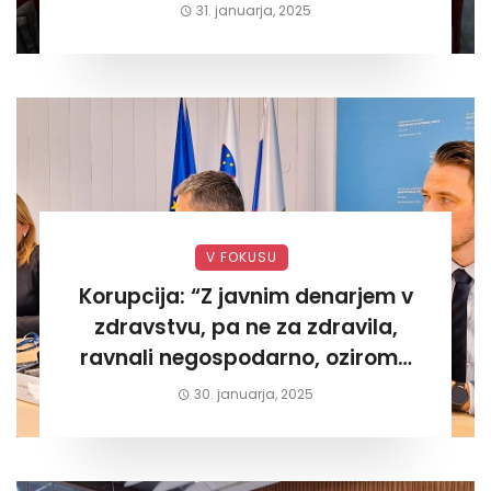
današnjega«
31. januarja, 2025
V FOKUSU
Korupcija: “Z javnim denarjem v
zdravstvu, pa ne za zdravila,
ravnali negospodarno, oziroma
za lastni žep. Tokrat na Žalskem«
30. januarja, 2025