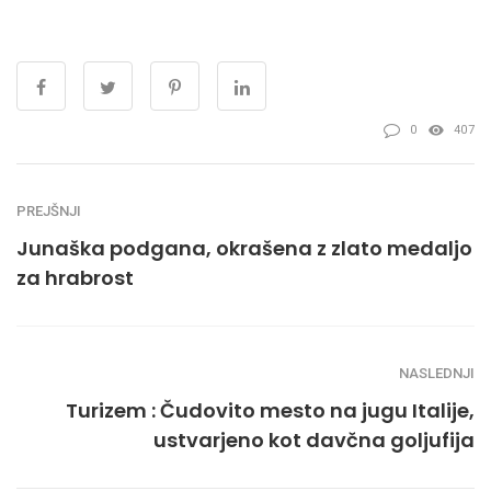
0
407
PREJŠNJI
Junaška podgana, okrašena z zlato medaljo
za hrabrost
NASLEDNJI
Turizem : Čudovito mesto na jugu Italije,
ustvarjeno kot davčna goljufija