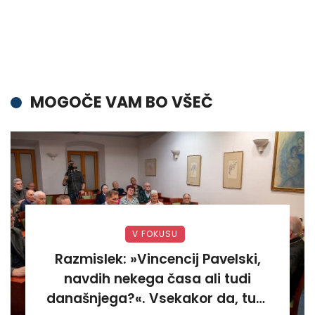
MOGOČE VAM BO VŠEČ
V FOKUSU
Razmislek: »Vincencij Pavelski,
navdih nekega časa ali tudi
današnjega?«. Vsekakor da, tudi