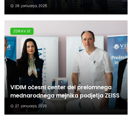
28. januarja, 2025
ZDRAVJE
VIDIM očesni center del prelomnega
mednarodnega mejnika podjetja ZEISS
27. januarja, 2025