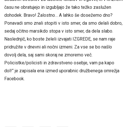
času ne obratujejo in izgubljajo že tako težko zaslužen
dohodek. Bravo! Žalostno… A lahko še dosežemo dno?
Ponavadi smo znali stopiti v isto smer, da smo delali dobro,
sedaj očitno marsikdo stopa v isto smer, da dela slabo.
Naslednjič, ko boste želeli izvajati IZGREDE, se nam raje
pridružite v dnevni ali nočni izmeni. Za vse se bo našlo
dovolj dela, saj sami skoraj ne zmoremo več.
Policistke/policisti in zdravstveno osebje, vam pa kapo
dol!” je zapisala ena izmed uporabnic družbenega omrežja
Facebook.