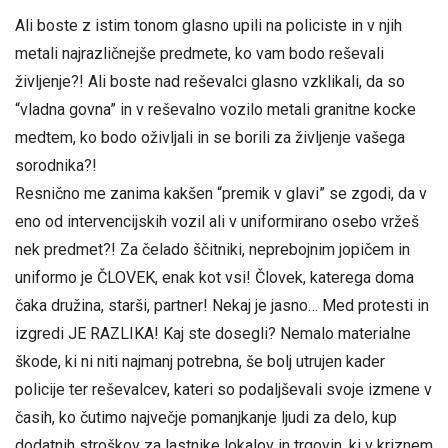
Ali boste z istim tonom glasno upili na policiste in v njih
metali najrazličnejše predmete, ko vam bodo reševali
življenje?! Ali boste nad reševalci glasno vzklikali, da so
“vladna govna” in v reševalno vozilo metali granitne kocke
medtem, ko bodo oživljali in se borili za življenje vašega
sorodnika?!
Resnično me zanima kakšen “premik v glavi” se zgodi, da v
eno od intervencijskih vozil ali v uniformirano osebo vržeš
nek predmet?! Za čelado ščitniki, neprebojnim jopičem in
uniformo je ČLOVEK, enak kot vsi! Človek, katerega doma
čaka družina, starši, partner! Nekaj je jasno… Med protesti in
izgredi JE RAZLIKA! Kaj ste dosegli? Nemalo materialne
škode, ki ni niti najmanj potrebna, še bolj utrujen kader
policije ter reševalcev, kateri so podaljševali svoje izmene v
časih, ko čutimo največje pomanjkanje ljudi za delo, kup
dodatnih stroškov za lastnike lokalov in trgovin, ki v kriznem