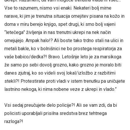
Vse to razumem, nismo vsi enaki. Nekateri bolj mirne
narave, ki jim je trenutna situacija omejitev pisana na kožo in
doma v miru berejo knjigo, spet drugi, ki smo bolj vajeni
“letečega” življenja in nas trenutni ukrepi na nek način
omejujejo. Ampak halo!? Ali boste tako trdno stali na ulici in
metali bakle, ko v bolnišnici ne bo prostega respiratorja za
vaše babico/dedka?! Bravo. Letošnje leto je za marsikoga
že samo po sebi dovolj grozno, kako grozno je moralo biti
danes zjutraj, ko so videli svoj lokal/izložbo z razbitimi
stekli?! Protestirate proti vladi v istem trenutku pa uničujete
lastnino nekoga, ki nima nobene veze z ukrepi in vlado.”
Vsi sedaj preučujete delo policije?! Ali se vam zdi, da bi
policisti uporabljali prisilna sredstva brez tehtnega
razloga?!