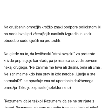
Na družbenih omrežjih krožijo znaki podpore policistom, ki
so sodelovali pri včerajšnjih nasilnih izgredih in znaki
obsodbe sodelujočih na protestih.
Ne glede na to, da levičarski “strokovnjaki” za proteste
krivdo pripisujejo kar vladi, pa je resnica seveda povsem
nekaj drugega. “Ne zanima me leva ali desna, bela ali črna…
Ne zanima me kdo ima prav in kdo narobe…Ljudje a ste
normalni?!” se sprašuje ena od uporabnic družbenega
omrežja. Tako je zapisala (nelektorirano):
“Razumem, da je težko! Razumem, da se ne strinjate z
ukrepi. Razumem, da vam mogoče trenutna vlada ni všeč…