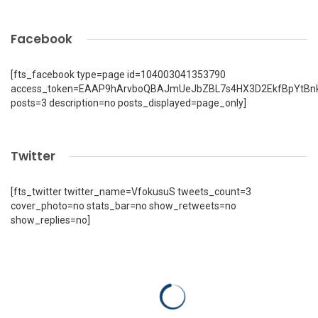
Facebook
[fts_facebook type=page id=104003041353790
access_token=EAAP9hArvboQBAJmUeJbZBL7s4HX3D2EkfBpYtBn
posts=3 description=no posts_displayed=page_only]
Twitter
[fts_twitter twitter_name=VfokusuS tweets_count=3
cover_photo=no stats_bar=no show_retweets=no
show_replies=no]