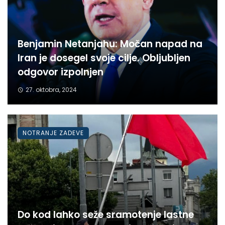
Benjamin Netanjahu: Močan napad na
Iran je dosegel svoje cilje. Obljubljen
odgovor izpolnjen
27. oktobra, 2024
NOTRANJE ZADEVE
Do kod lahko seže sramotenje lastne