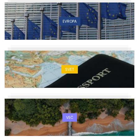
EVROPA
SVET
VEČ