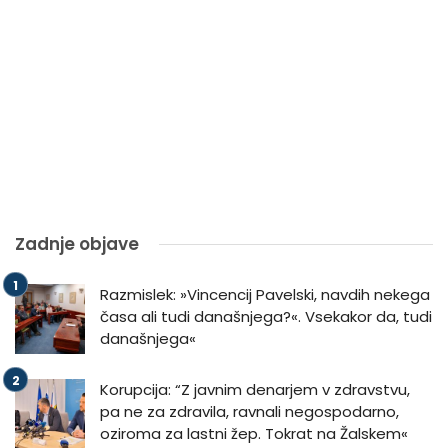
Zadnje objave
Razmislek: »Vincencij Pavelski, navdih nekega
časa ali tudi današnjega?«. Vsekakor da, tudi
današnjega«
Korupcija: “Z javnim denarjem v zdravstvu,
pa ne za zdravila, ravnali negospodarno,
oziroma za lastni žep. Tokrat na Žalskem«