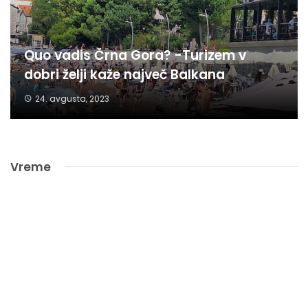
Quo vadis Črna Gora? -Turizem v
dobri želji kaže največ Balkana
24. avgusta, 2023
Vreme