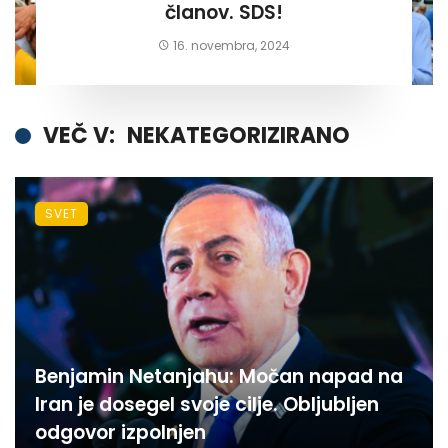
članov. SDS!
16. novembra, 2024
VEČ V:
NEKATEGORIZIRANO
SVET
Benjamin Netanjahu: Močan napad na
Iran je dosegel svoje cilje. Obljubljen
odgovor izpolnjen