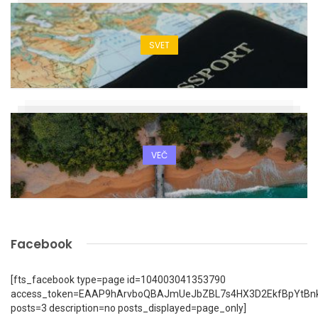
SVET
VEČ
Facebook
[fts_facebook type=page id=104003041353790
access_token=EAAP9hArvboQBAJmUeJbZBL7s4HX3D2EkfBpYtBn
posts=3 description=no posts_displayed=page_only]