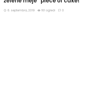
zelene meje “piece of cake!”
6. septembra, 2019
161 ogledi
0