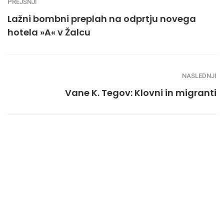
PREJŠNJI
Lažni bombni preplah na odprtju novega
hotela »A« v Žalcu
NASLEDNJI
Vane K. Tegov: Klovni in migranti