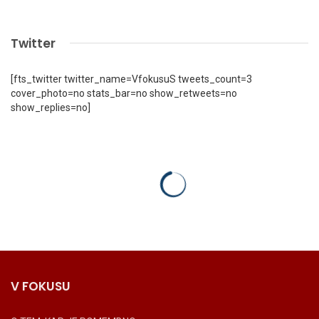
Twitter
[fts_twitter twitter_name=VfokusuS tweets_count=3
cover_photo=no stats_bar=no show_retweets=no
show_replies=no]
V FOKUSU