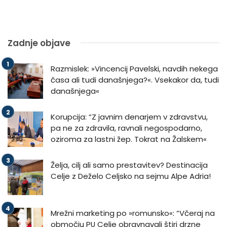
Zadnje objave
Razmislek: »Vincencij Pavelski, navdih nekega
časa ali tudi današnjega?«. Vsekakor da, tudi
današnjega«
Korupcija: “Z javnim denarjem v zdravstvu,
pa ne za zdravila, ravnali negospodarno,
oziroma za lastni žep. Tokrat na Žalskem«
Želja, cilj ali samo prestavitev? Destinacija
Celje z Deželo Celjsko na sejmu Alpe Adria!
Mrežni marketing po »romunsko«: “Včeraj na
območju PU Celje obravnavali štiri drzne