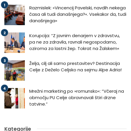
Razmislek: »Vincencij Pavelski, navdih nekega
časa ali tudi današnjega?«. Vsekakor da, tudi
današnjega«
Korupcija: “Z javnim denarjem v zdravstvu,
pa ne za zdravila, ravnali negospodarno,
oziroma za lastni žep. Tokrat na Žalskem«
Želja, cilj ali samo prestavitev? Destinacija
Celje z Deželo Celjsko na sejmu Alpe Adria!
Mrežni marketing po »romunsko«: “Včeraj na
območju PU Celje obravnavali štiri drzne
tatvine.”
Kategorije