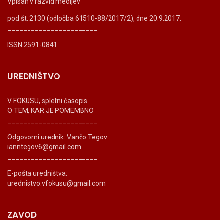
Vpisan v razvid medijev
pod št. 2130 (odločba 61510-88/2017/2), dne 20.9.2017.
_______________________
ISSN 2591-0841
UREDNIŠTVO
V FOKUSU, spletni časopis
O TEM, KAR JE POMEMBNO
_______________________
Odgovorni urednik: Vančo Tegov
ianntegov6@gmail.com
_______________________
E-pošta uredništva:
urednistvo.vfokusu@gmail.com
ZAVOD