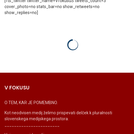
[fts_twitter twitter_name=VfokusuS tweets_count=3
cover_photo=no stats_bar=no show_retweets=no
show_replies=no]
V FOKUSU
O TEM, KAR JE POMEMBNO.
Kot neodvisen medij želimo prispevati delček k pluralnosti
slovenskega medijskega prostora.
_______________________