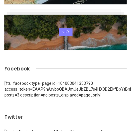
VEČ
Facebook
[fts_facebook type=page id=104003041353790
access_token=EAAP9hArvboQBAJmUeJbZBL7s4HX3D2EkfBpYtBn
posts=3 description=no posts_displayed=page_only]
Twitter