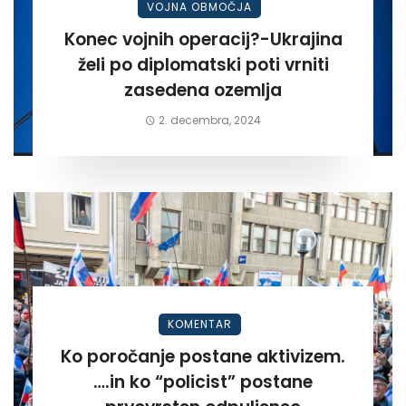
VOJNA OBMOČJA
Konec vojnih operacij?-Ukrajina
želi po diplomatski poti vrniti
zasedena ozemlja
2. decembra, 2024
KOMENTAR
Ko poročanje postane aktivizem.
….in ko “policist” postane