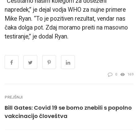
“Čestitamo našim kolegom za doseženi
napredek,” je dejal vodja WHO za nujne primere
Mike Ryan. “
To je pozitiven rezultat, vendar nas
čaka dolga pot. Zdaj moramo preiti na masovno
testiranje,” je dodal Ryan.
0
169
PREJŠNJI
Bill Gates: Covid 19 se bomo znebili s popolno
vakcinacijo človeštva