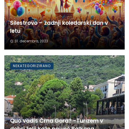
Silestrovo – zadnji koledarski dan v
letu
31. decembra, 2023
NEKATEGORIZIRANO
Quo vadis Črna Gora? -Turizem v
dobri želji kaže največ Balkana