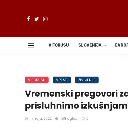
V FOKUSU
SLOVENIJA
EVRO
De
V FOKUSU
VREME
ŽIVLJENJE
Vremenski pregovori z
prisluhnimo izkušnjam 
1. maja, 2022
1158 ogledi
0