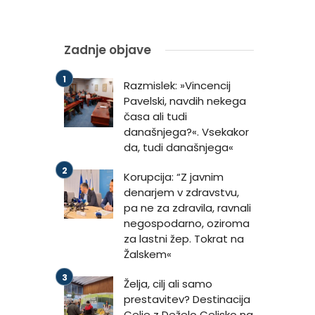
Zadnje objave
Razmislek: »Vincencij
Pavelski, navdih nekega
časa ali tudi
današnjega?«. Vsekakor
da, tudi današnjega«
Korupcija: “Z javnim
denarjem v zdravstvu,
pa ne za zdravila, ravnali
negospodarno, oziroma
za lastni žep. Tokrat na
Žalskem«
Želja, cilj ali samo
prestavitev? Destinacija
Celje z Deželo Celjsko na