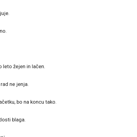
juje.
eno.
 leto žejen in lačen.
rad ne jenja.
začetku, bo na koncu tako.
dosti blaga.