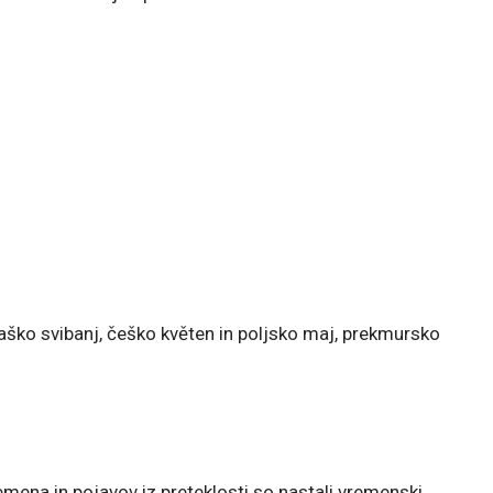
rvaško svibanj, češko květen in poljsko maj, prekmursko
emena in pojavov iz preteklosti so nastali vremenski