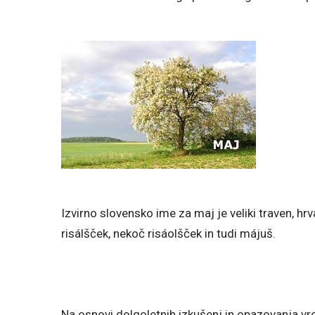
Izvirno slovensko ime za maj je veliki traven, h
risálšček, nekoč risáolšček in tudi májuš.
Na osnovi dolgoletnih izkušenj in opazovanja vr