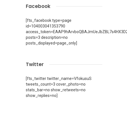
Facebook
[fts_facebook type=page
id=104003041353790
access_token=EAAP9hArvboQBAJmUeJbZBL7s4HX3D2
posts=3 description=no
posts_displayed=page_only]
Twitter
[fts_twitter twitter_name=VfokusuS
tweets_count=3 cover_photo=no
stats_bar=no show_retweets=no
show_replies=no]