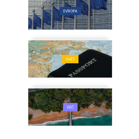
EVROPA
SVET
VEČ