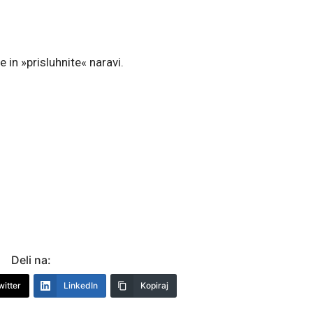
in »prisluhnite« naravi.
Deli na:
witter
LinkedIn
Kopiraj