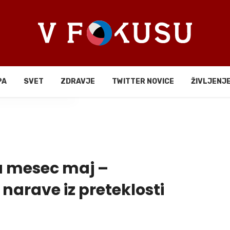
PA
SVET
ZDRAVJE
TWITTER NOVICE
ŽIVLJENJ
li
a mesec maj –
narave iz preteklosti