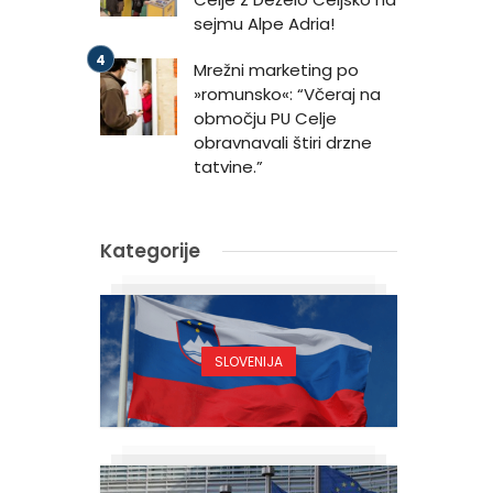
sejmu Alpe Adria!
Mrežni marketing po
»romunsko«: “Včeraj na
območju PU Celje
obravnavali štiri drzne
tatvine.”
Kategorije
SLOVENIJA