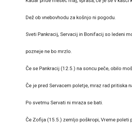
Kadar pride mesec maj, vpraša, če je še v kašči k
Dež ob vnebovhodu za košnjo ni pogodu.
Sveti Pankracij, Servacij in Bonifacij so ledeni mož
pozneje ne bo mrzlo.
Če se Pankracij (12.5.) na soncu peče, obilo moš
Če je pred Servacem poletje, mraz rad pritiska n
Po svetmu Servati ni mraza se bati.
Če Zofija (15.5.) zemljo poškropi, Vreme poleti p