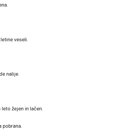
ena.
etine veseli.
e nalije.
leto žejen in lačen.
a pobrana.