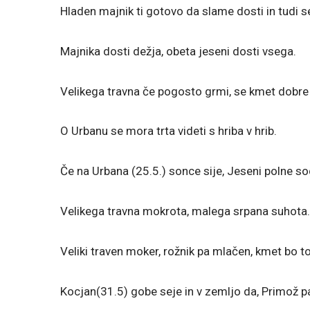
Hladen majnik ti gotovo da slame dosti in tudi s
Majnika dosti dežja, obeta jeseni dosti vsega.
Velikega travna če pogosto grmi, se kmet dobre l
O Urbanu se mora trta videti s hriba v hrib.
Če na Urbana (25.5.) sonce sije, Jeseni polne sod
Velikega travna mokrota, malega srpana suhota.
Veliki traven moker, rožnik pa mlačen, kmet bo to 
Kocjan(31.5) gobe seje in v zemljo da, Primož p