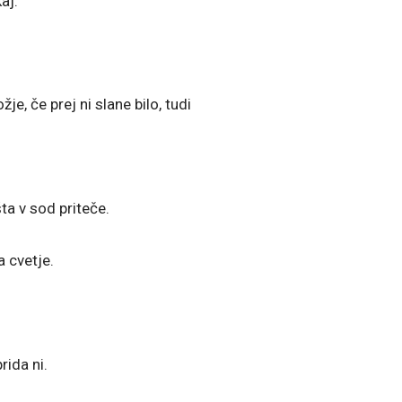
aj.
je, če prej ni slane bilo, tudi
ta v sod priteče.
a cvetje.
rida ni.