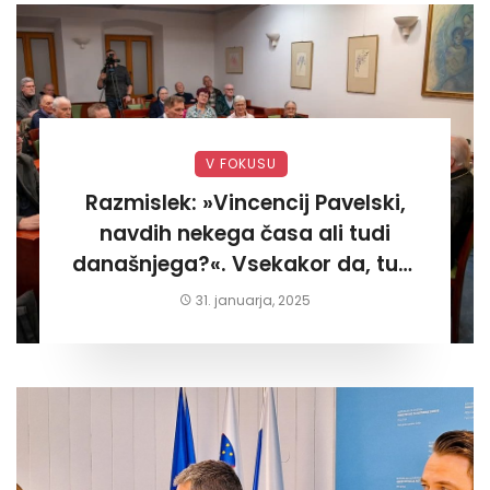
V FOKUSU
Razmislek: »Vincencij Pavelski,
navdih nekega časa ali tudi
današnjega?«. Vsekakor da, tudi
današnjega«
31. januarja, 2025