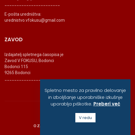
_______________________
E-pošta uredništva:
urednistvo.vfokusu@gmail.com
ZAVOD
Izdajatelj spletnega časopisa je
Zavod V FOKUSU, Bodonci
Bodonci 115
9265 Bodonci
_______________________
Spletno mesto za pravilno delovanje
in izboljšanje uporabniške izkušnje
uporablja piškotke.
Preberi več
© vfokusu, 2020
V redu
O ZAVODU
POLITIKA ZASEBNOSTI