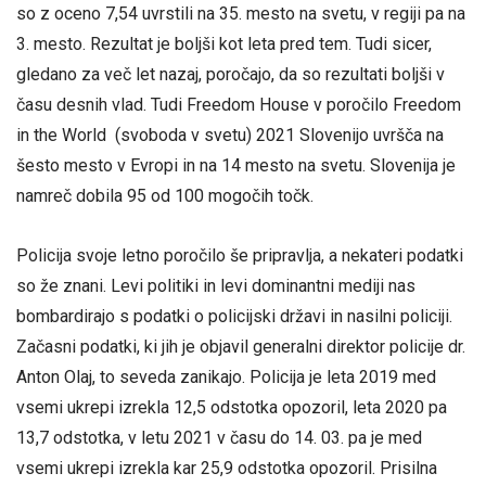
so z oceno 7,54 uvrstili na 35. mesto na svetu, v regiji pa na
3. mesto. Rezultat je boljši kot leta pred tem. Tudi sicer,
gledano za več let nazaj, poročajo, da so rezultati boljši v
času desnih vlad. Tudi Freedom House v poročilo Freedom
in the World (svoboda v svetu) 2021 Slovenijo uvršča na
šesto mesto v Evropi in na 14 mesto na svetu. Slovenija je
namreč dobila 95 od 100 mogočih točk.
Policija svoje letno poročilo še pripravlja, a nekateri podatki
so že znani. Levi politiki in levi dominantni mediji nas
bombardirajo s podatki o policijski državi in nasilni policiji.
Začasni podatki, ki jih je objavil generalni direktor policije dr.
Anton Olaj, to seveda zanikajo. Policija je leta 2019 med
vsemi ukrepi izrekla 12,5 odstotka opozoril, leta 2020 pa
13,7 odstotka, v letu 2021 v času do 14. 03. pa je med
vsemi ukrepi izrekla kar 25,9 odstotka opozoril. Prisilna