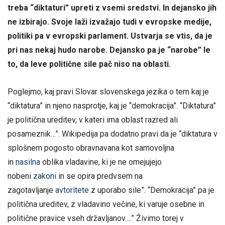
treba “diktaturi” upreti z vsemi sredstvi. In dejansko jih
ne izbirajo. Svoje laži izvažajo tudi v evropske medije,
politiki pa v evropski parlament. Ustvarja se vtis, da je
pri nas nekaj hudo narobe. Dejansko pa je “narobe” le
to, da leve politične sile pač niso na oblasti.
Poglejmo, kaj pravi Slovar slovenskega jezika o tem kaj je
“diktatura” in njeno nasprotje, kaj je “demokracija”. “Diktatura”
je politična ureditev, v kateri ima oblast razred ali
posameznik…”. Wikipedija pa dodatno pravi da je “diktatura v
splošnem pogosto obravnavana kot samovoljna
in
nasilna
oblika vladavine, ki je ne omejujejo
nobeni
zakoni
in se opira predvsem na
zagotavljanje
avtoritete
z uporabo sile”. “Demokracija” pa je
politična ureditev, z vladavino večine, ki varuje osebne in
politične pravice vseh državljanov….” Živimo torej v