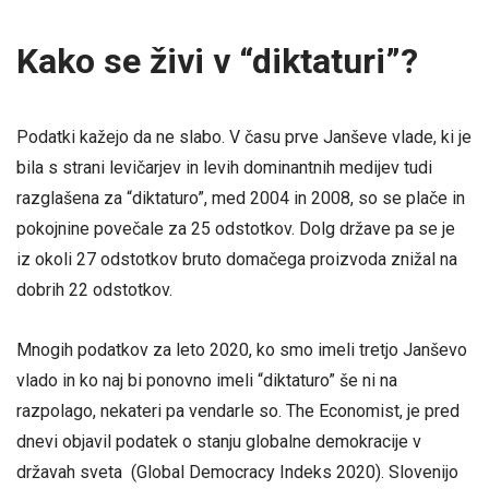
Kako se živi v “diktaturi”?
Podatki kažejo da ne slabo. V času prve Janševe vlade, ki je
bila s strani levičarjev in levih dominantnih medijev tudi
razglašena za “diktaturo”, med 2004 in 2008, so se plače in
pokojnine povečale za 25 odstotkov. Dolg države pa se je
iz okoli 27 odstotkov bruto domačega proizvoda znižal na
dobrih 22 odstotkov.
Mnogih podatkov za leto 2020, ko smo imeli tretjo Janševo
vlado in ko naj bi ponovno imeli “diktaturo” še ni na
razpolago, nekateri pa vendarle so. The Economist, je pred
dnevi objavil podatek o stanju globalne demokracije v
državah sveta (Global Democracy Indeks 2020). Slovenijo