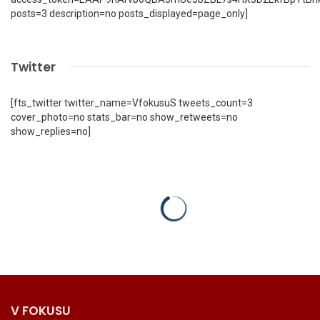
posts=3 description=no posts_displayed=page_only]
Twitter
[fts_twitter twitter_name=VfokusuS tweets_count=3
cover_photo=no stats_bar=no show_retweets=no
show_replies=no]
V FOKUSU