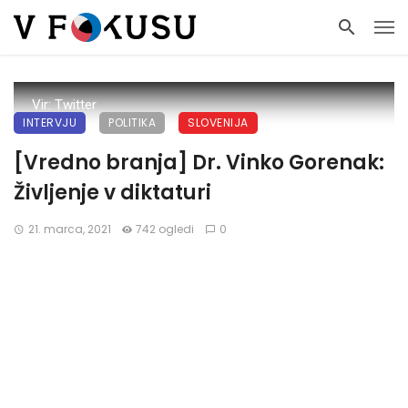
Vir: Twitter
INTERVJU
POLITIKA
SLOVENIJA
[Vredno branja] Dr. Vinko Gorenak:
Življenje v diktaturi
21. marca, 2021
742 ogledi
0