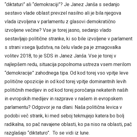
“diktaturi” ali “demokraciji”? Je Janez Janša s sedanjo
sestavo vlade oblast prevzel nasilno ali je bila njegova
vlada izvoljena v parlamentu z glasovi demokratično
izvoljene večine? Vse je torej jasno, sedanjo vlado
sestavljajo politične stranke, ki so bile izvoljene v parlament
s strani vsega ljudstva, na čelu vlade pa je zmagovalka
volitev 2018, to je SDS in Janez Janša. Vse je torej v
najlepšem redu, situacija popolnoma ustreza vsem merilom
“demokracije” zahodnega tipa. Od kod torej vso vpitje leve
politične opozicije in od kod torej vpitje dominantnih levih
političnih medijev in od kod torej poročanja nekaterih naših
in evropskih medijev in razprave v našem in evropskem
parlamentu? Odgovor je na dlani. Naša politična levica v
podobi več strank, ki med seboj tekmujejo katera bo bolj
radikalna, so pač navajene oblasti, ko pa niso na oblasti, pač
razglašajo “diktaturo”. To se vidi iz lune.