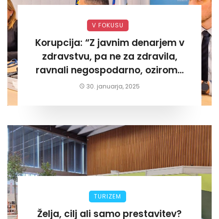
V FOKUSU
Korupcija: “Z javnim denarjem v
zdravstvu, pa ne za zdravila,
ravnali negospodarno, oziroma
za lastni žep. Tokrat na Žalskem«
30. januarja, 2025
TURIZEM
Želja, cilj ali samo prestavitev?