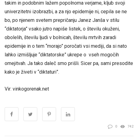
takim in podobnim lažem popolnoma verjame, kljub svoji
univerzitetni izobrazbi, a za njo epidemije ni, cepila se ne
bo, po njenem svetem prepričanju Janez Janša v stilu
“diktatorja” vsako jutro napiše listek, o številu okuženi,
obolelih, številu ljudi v bolnicah, številu mrtvih zaradi
epidemije in o tem “morajo” poročati vsi mediji, da si nato
lahko izmišljuje “diktatorske” ukrepe o vseh mogočih
omejitvah. Ja tako daleč smo prišli. Sicer pa, sami presodite
kako je živeti v “diktaturi”.
Vir: vinkogorenak.net
0
742