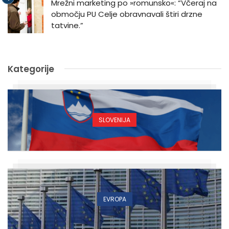
Mrežni marketing po »romunsko«: “Včeraj na
območju PU Celje obravnavali štiri drzne
tatvine.”
Kategorije
SLOVENIJA
EVROPA