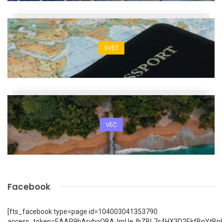
SVET
VEČ
Facebook
[fts_facebook type=page id=104003041353790
access_token=EAAP9hArvboQBAJmUeJbZBL7s4HX3D2EkfBpYtBn