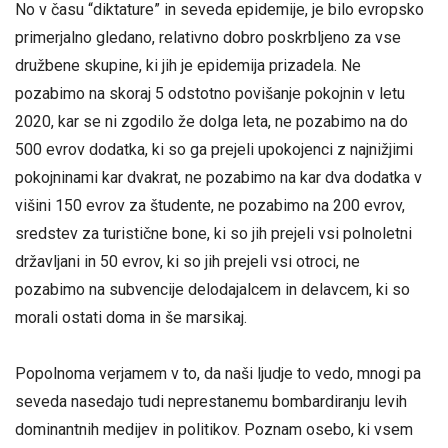
No v času “diktature” in seveda epidemije, je bilo evropsko
primerjalno gledano, relativno dobro poskrbljeno za vse
družbene skupine, ki jih je epidemija prizadela. Ne
pozabimo na skoraj 5 odstotno povišanje pokojnin v letu
2020, kar se ni zgodilo že dolga leta, ne pozabimo na do
500 evrov dodatka, ki so ga prejeli upokojenci z najnižjimi
pokojninami kar dvakrat, ne pozabimo na kar dva dodatka v
višini 150 evrov za študente, ne pozabimo na 200 evrov,
sredstev za turistične bone, ki so jih prejeli vsi polnoletni
državljani in 50 evrov, ki so jih prejeli vsi otroci, ne
pozabimo na subvencije delodajalcem in delavcem, ki so
morali ostati doma in še marsikaj.
Popolnoma verjamem v to, da naši ljudje to vedo, mnogi pa
seveda nasedajo tudi neprestanemu bombardiranju levih
dominantnih medijev in politikov. Poznam osebo, ki vsem