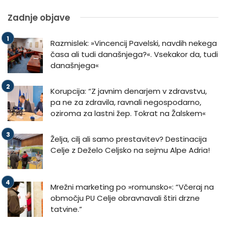
Zadnje objave
Razmislek: »Vincencij Pavelski, navdih nekega
časa ali tudi današnjega?«. Vsekakor da, tudi
današnjega«
Korupcija: “Z javnim denarjem v zdravstvu,
pa ne za zdravila, ravnali negospodarno,
oziroma za lastni žep. Tokrat na Žalskem«
Želja, cilj ali samo prestavitev? Destinacija
Celje z Deželo Celjsko na sejmu Alpe Adria!
Mrežni marketing po »romunsko«: “Včeraj na
območju PU Celje obravnavali štiri drzne
tatvine.”