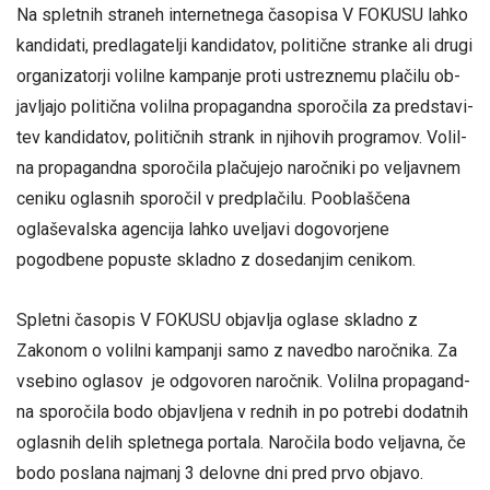
Na spletnih straneh internetnega časopisa V FOKUSU lah­ko
kan­di­da­ti, pred­la­ga­te­lji kan­di­da­tov, po­li­tič­ne stran­ke ali dru­gi
or­ga­ni­za­tor­ji vo­lil­ne kam­pa­nje pro­ti us­trez­ne­mu pla­či­lu ob­
jav­lja­jo po­li­tič­na vo­lil­na pro­pa­gand­na spo­ro­či­la za pred­sta­vi­
tev kan­di­da­tov, po­li­tič­nih strank in nji­ho­vih pro­gra­mov. Vo­lil­
na pro­pa­gand­na spo­ro­či­la pla­ču­je­jo na­roč­ni­ki po ve­ljav­nem
ce­ni­ku oglasnih spo­ro­čil v predplačilu. Pooblaščena
oglaševalska agencija lahko uveljavi dogovorjene
pogodbene popuste skladno z dosedanjim cenikom.
Spletni časopis V FOKUSU objavlja oglase skladno z
Zakonom o volilni kampanji samo z navedbo naročnika. Za
vsebino oglasov je odgovoren naročnik. Vo­lil­na pro­pa­gand­
na spo­ro­či­la bodo ob­jav­lje­na v red­nih in po po­tre­bi do­dat­nih
oglasnih delih spletnega portala. Naročila bodo veljavna, če
bodo poslana najmanj 3 delovne dni pred prvo objavo.