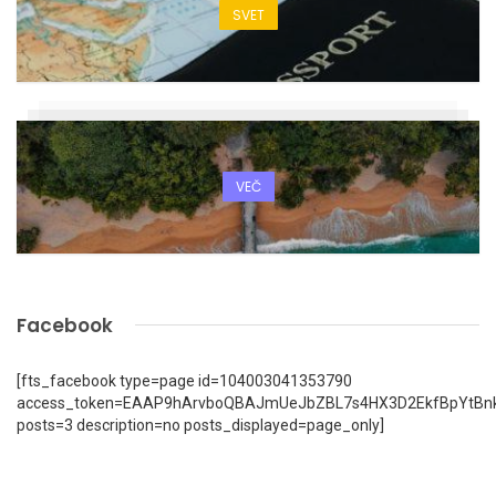
SVET
VEČ
Facebook
[fts_facebook type=page id=104003041353790
access_token=EAAP9hArvboQBAJmUeJbZBL7s4HX3D2EkfBpYtBn
posts=3 description=no posts_displayed=page_only]