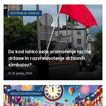
NOTRANJE ZADEVE
Do kod lahko seže sramotenje lastne
države in razvrednotenje državnih
simbolov?
13. junija, 2024
NEKATEGORIZIRANO