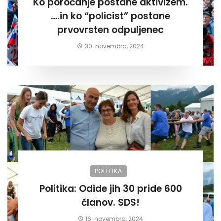
Ko poročanje postane aktivizem.
….in ko “policist” postane
prvovrsten odpuljenec
30. novembra, 2024
POLITIKA
Politika: Odide jih 30 pride 600
članov. SDS!
16. novembra, 2024