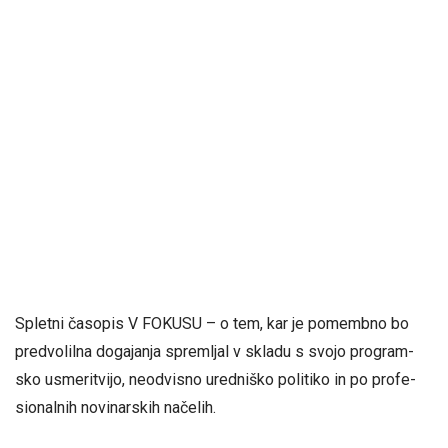
Spletni časopis V FOKUSU – o tem, kar je pomembno bo
pred­vo­lil­na do­ga­ja­nja sprem­ljal v skla­du s svo­jo program­
sko us­me­ri­tvi­jo, neod­vi­sno ured­niš­ko po­li­ti­ko in po pro­fe­
sio­nal­nih no­vi­nar­skih na­če­lih.