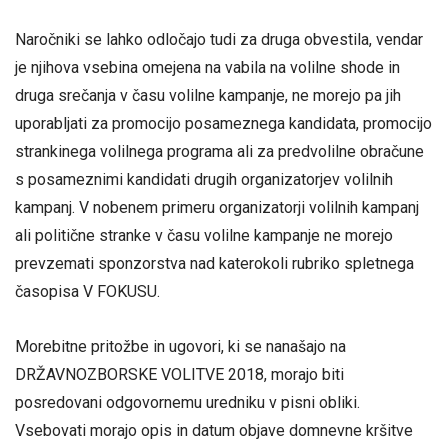
Naročniki se lahko odločajo tudi za druga obvestila, vendar
je njihova vsebina omejena na vabila na volilne shode in
druga srečanja v času volilne kampanje, ne morejo pa jih
uporabljati za promocijo posameznega kandidata, promocijo
strankinega volilnega programa ali za predvolilne obračune
s posameznimi kandidati drugih organizatorjev volilnih
kampanj. V nobenem primeru organizatorji volilnih kampanj
ali politične stranke v času volilne kampanje ne morejo
prevzemati sponzorstva nad katerokoli rubriko spletnega
časopisa V FOKUSU.
Morebitne pritožbe in ugovori, ki se nanašajo na
DRŽAVNOZBORSKE VOLITVE 2018, morajo biti
posredovani odgovornemu uredniku v pisni obliki.
Vsebovati morajo opis in datum objave domnevne kršitve