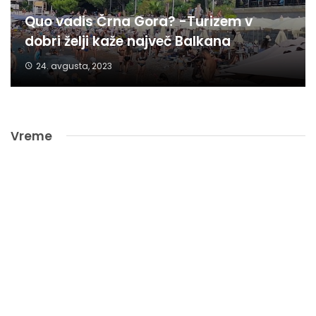
Quo vadis Črna Gora? -Turizem v
dobri želji kaže največ Balkana
24. avgusta, 2023
Vreme