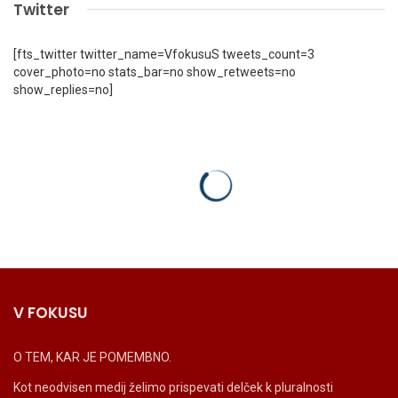
Twitter
[fts_twitter twitter_name=VfokusuS tweets_count=3
cover_photo=no stats_bar=no show_retweets=no
show_replies=no]
V FOKUSU
O TEM, KAR JE POMEMBNO.
Kot neodvisen medij želimo prispevati delček k pluralnosti