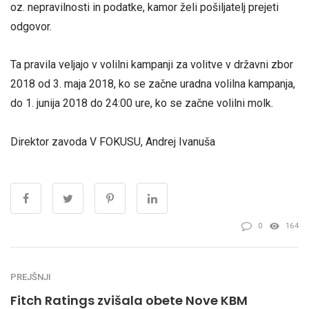
oz. nepravilnosti in podatke, kamor želi pošiljatelj prejeti
odgovor.
Ta pra­vi­la ve­lja­jo v vo­lil­ni kam­pa­nji za volitve v državni zbor
2018 od 3. maja 2018, ko se začne uradna volilna kampanja,
do 1. junija 2018 do 24:00 ure, ko se začne volilni molk.
Direktor zavoda V FOKUSU, Andrej Ivanuša
0
164
PREJŠNJI
Fitch Ratings zvišala obete Nove KBM