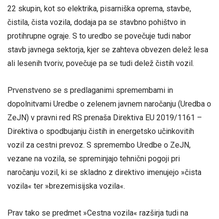
22 skupin, kot so elektrika, pisarniška oprema, stavbe,
čistila, čista vozila, dodaja pa se stavbno pohištvo in
protihrupne ograje. S to uredbo se povečuje tudi nabor
stavb javnega sektorja, kjer se zahteva obvezen delež lesa
ali lesenih tvoriv, povečuje pa se tudi delež čistih vozil.
Prvenstveno se s predlaganimi spremembami in
dopolnitvami Uredbe o zelenem javnem naročanju (Uredba o
ZeJN) v pravni red RS prenaša Direktiva EU 2019/1161 –
Direktiva o spodbujanju čistih in energetsko učinkovitih
vozil za cestni prevoz. S spremembo Uredbe o ZeJN,
vezane na vozila, se spreminjajo tehnični pogoji pri
naročanju vozil, ki se skladno z direktivo imenujejo »čista
vozila« ter »brezemisijska vozila«.
Prav tako se predmet »Cestna vozila« razširja tudi na