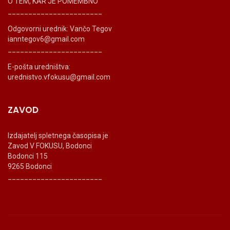
O TEM, KAR JE POMEMBNO
_______________________
Odgovorni urednik: Vančo Tegov
ianntegov6@gmail.com
_______________________
E-pošta uredništva:
urednistvo.vfokusu@gmail.com
ZAVOD
Izdajatelj spletnega časopisa je
Zavod V FOKUSU, Bodonci
Bodonci 115
9265 Bodonci
_______________________