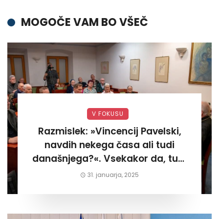
MOGOČE VAM BO VŠEČ
V FOKUSU
Razmislek: »Vincencij Pavelski,
navdih nekega časa ali tudi
današnjega?«. Vsekakor da, tudi
današnjega«
31. januarja, 2025