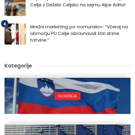
Celje z Deželo Celjsko na sejmu Alpe Adria!
Mrežni marketing po »romunsko«: “Včeraj na
območju PU Celje obravnavali štiri drzne
tatvine.”
Kategorije
SLOVENIJA