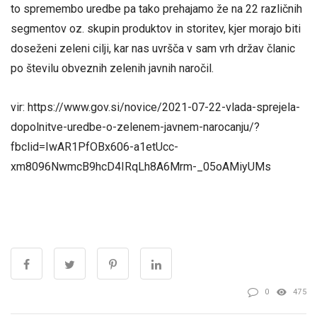
to spremembo uredbe pa tako prehajamo že na 22 različnih
segmentov oz. skupin produktov in storitev, kjer morajo biti
doseženi zeleni cilji, kar nas uvršča v sam vrh držav članic
po številu obveznih zelenih javnih naročil.
vir: https://www.gov.si/novice/2021-07-22-vlada-sprejela-
dopolnitve-uredbe-o-zelenem-javnem-narocanju/?
fbclid=IwAR1PfOBx606-a1etUcc-
xm8096NwmcB9hcD4IRqLh8A6Mrm-_05oAMiyUMs
0
475