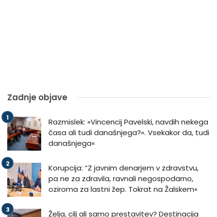
Zadnje objave
Razmislek: »Vincencij Pavelski, navdih nekega
časa ali tudi današnjega?«. Vsekakor da, tudi
današnjega«
Korupcija: “Z javnim denarjem v zdravstvu,
pa ne za zdravila, ravnali negospodarno,
oziroma za lastni žep. Tokrat na Žalskem«
Želja, cilj ali samo prestavitev? Destinacija