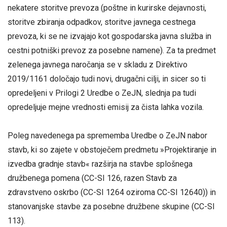
nekatere storitve prevoza (poštne in kurirske dejavnosti,
storitve zbiranja odpadkov, storitve javnega cestnega
prevoza, ki se ne izvajajo kot gospodarska javna služba in
cestni potniški prevoz za posebne namene). Za ta predmet
zelenega javnega naročanja se v skladu z Direktivo
2019/1161 določajo tudi novi, drugačni cilji, in sicer so ti
opredeljeni v Prilogi 2 Uredbe o ZeJN, slednja pa tudi
opredeljuje mejne vrednosti emisij za čista lahka vozila.
Poleg navedenega pa sprememba Uredbe o ZeJN nabor
stavb, ki so zajete v obstoječem predmetu »Projektiranje in
izvedba gradnje stavb« razširja na stavbe splošnega
družbenega pomena (CC-SI 126, razen Stavb za
zdravstveno oskrbo (CC-SI 1264 oziroma CC-SI 12640)) in
stanovanjske stavbe za posebne družbene skupine (CC-SI
113).