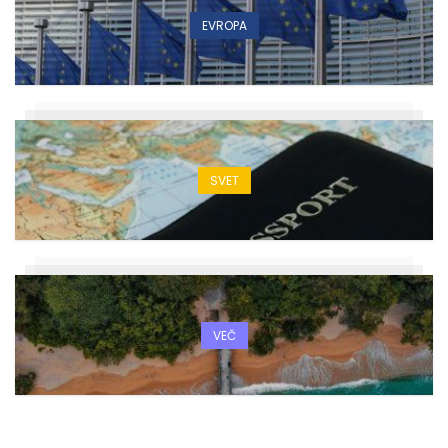
EVROPA
SVET
VEČ