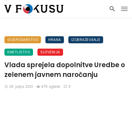
GOSPODARSTVO
HRANA
IZOBRAŽEVANJE
KMETIJSTVO
SLOVENIJA
Vlada sprejela dopolnitve Uredbe o
zelenem javnem naročanju
26. julija, 2021
475 ogledi
0