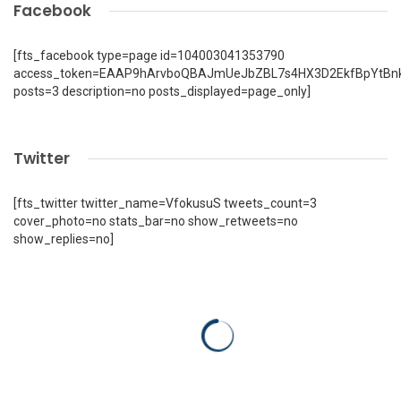
Facebook
[fts_facebook type=page id=104003041353790
access_token=EAAP9hArvboQBAJmUeJbZBL7s4HX3D2EkfBpYtBn
posts=3 description=no posts_displayed=page_only]
Twitter
[fts_twitter twitter_name=VfokusuS tweets_count=3
cover_photo=no stats_bar=no show_retweets=no
show_replies=no]