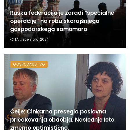
Ruska federacija je zaradi “specialne
operacije” na robu skorajšnjega
gospodarskega samomora
17. decembra, 2024
GOSPODARSTVO
Celje: Cinkarna presegla poslovna
pričakovanja obdobja. Naslednje leto
zmerno optimistično.