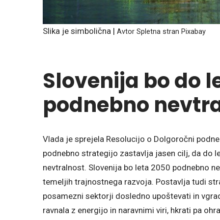
Slika je simbolična |
Avtor Spletna stran Pixabay
Slovenija bo do 
podnebno nevtra
Vlada je sprejela Resolucijo o Dolgoročni podnebn
podnebno strategijo zastavlja jasen cilj, da do
nevtralnost. Slovenija bo leta 2050 podnebno 
temeljih trajnostnega razvoja. Postavlja tudi str
posamezni sektorji dosledno upoštevati in vgrad
ravnala z energijo in naravnimi viri, hkrati pa o