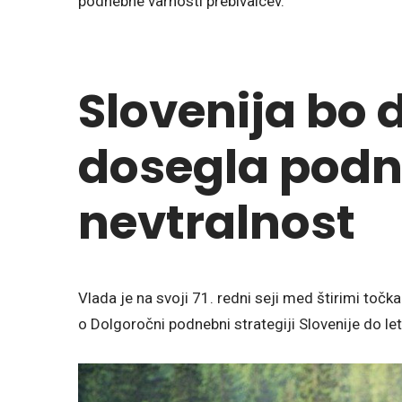
podnebne varnosti prebivalcev.
Slovenija bo 
dosegla pod
nevtralnost
Vlada je na svoji 71. redni seji med štirimi točka
o Dolgoročni podnebni strategiji Slovenije do le