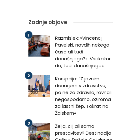
Zadnje objave
Razmislek: »Vincencij
Pavelski, navdih nekega
časa ali tudi
današnjega?«. Vsekakor
da, tudi današnjega«
Korupcija: “Z javnim
denarjem v zdravstvu,
pa ne za zdravila, ravnali
negospodarno, oziroma
za lastni žep. Tokrat na
Žalskem«
Želja, cilj ali samo
prestavitev? Destinacija
Celje z Deželo Celjsko na