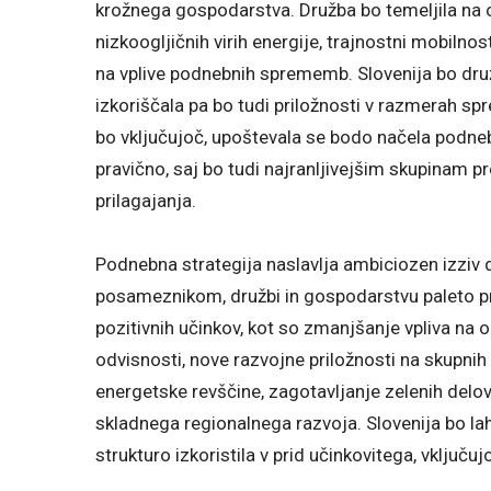
krožnega gospodarstva. Družba bo temeljila na o
nizkoogljičnih virih energije, trajnostni mobilnos
na vplive podnebnih sprememb. Slovenija bo družba
izkoriščala pa bo tudi priložnosti v razmerah 
bo vključujoč, upoštevala se bodo načela podneb
pravično, saj bo tudi najranljivejšim skupinam 
prilagajanja.
Podnebna strategija naslavlja ambiciozen izziv 
posameznikom, družbi in gospodarstvu paleto pri
pozitivnih učinkov, kot so zmanjšanje vpliva na
odvisnosti, nove razvojne priložnosti na skupnih
energetske revščine, zagotavljanje zelenih delov
skladnega regionalnega razvoja. Slovenija bo la
strukturo izkoristila v prid učinkovitega, vklju