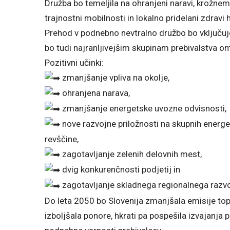
Družba bo temeljila na ohranjeni naravi, krožnem 
trajnostni mobilnosti in lokalno pridelani zdravi h
Prehod v podnebno nevtralno družbo bo vključujoč
bo tudi najranljivejšim skupinam prebivalstva o
Pozitivni učinki:
zmanjšanje vpliva na okolje,
ohranjena narava,
zmanjšanje energetske uvozne odvisnosti,
nove razvojne priložnosti na skupnih energe
revščine,
zagotavljanje zelenih delovnih mest,
dvig konkurenčnosti podjetij in
zagotavljanje skladnega regionalnega razvo
Do leta 2050 bo Slovenija zmanjšala emisije top
izboljšala ponore, hkrati pa pospešila izvajanja