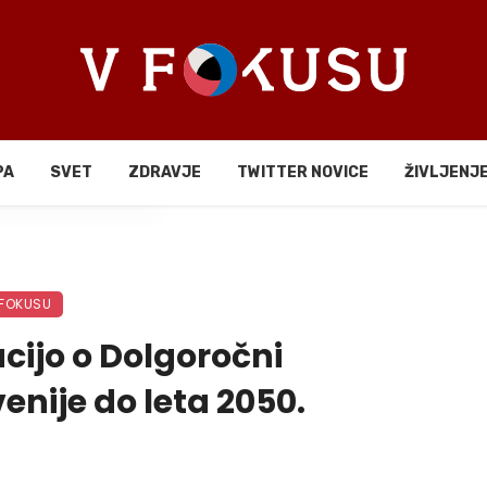
PA
SVET
ZDRAVJE
TWITTER NOVICE
ŽIVLJENJ
li
 FOKUSU
ucijo o Dolgoročni
enije do leta 2050.