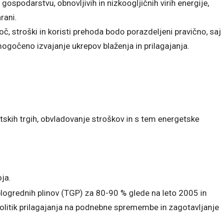
gospodarstvu, obnovljivih in nizkoogljičnih virih energije,
rani.
, stroški in koristi prehoda bodo porazdeljeni pravično, saj
mogočeno izvajanje ukrepov blaženja in prilagajanja.
tskih trgih, obvladovanje stroškov in s tem energetske
ja.
logrednih plinov (TGP) za 80-90 % glede na leto 2005 in
 politik prilagajanja na podnebne spremembe in zagotavljanje