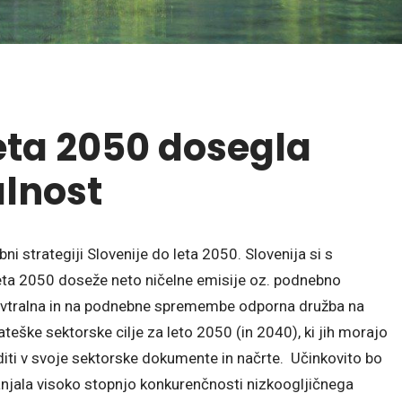
leta 2050 dosegla
lnost
i strategiji Slovenije do leta 2050. Slovenija si s
 leta 2050 doseže neto ničelne emisije oz. podnebno
nevtralna in na podnebne spremembe odporna družba na
ateške sektorske cilje za leto 2050 (in 2040), ki jih morajo
iti v svoje sektorske dokumente in načrte. Učinkovito bo
hranjala visoko stopnjo konkurenčnosti nizkoogljičnega