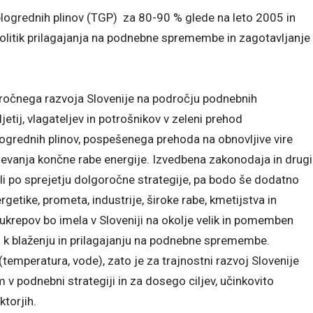
plogrednih plinov (TGP) za 80-90 % glede na leto 2005 in
 politik prilagajanja na podnebne spremembe in zagotavljanje
ročnega razvoja Slovenije na področju podnebnih
tij, vlagateljev in potrošnikov v zeleni prehod
ogrednih plinov, pospešenega prehoda na obnovljive vire
jševanja končne rabe energije. Izvedbena zakonodaja in drugi
eli po sprejetju dolgoročne strategije, pa bodo še dodatno
etike, prometa, industrije, široke rabe, kmetijstva in
krepov bo imela v Sloveniji na okolje velik in pomemben
al k blaženju in prilagajanju na podnebne spremembe.
emperatura, vode), zato je za trajnostni razvoj Slovenije
 v podnebni strategiji in za dosego ciljev, učinkovito
torjih.