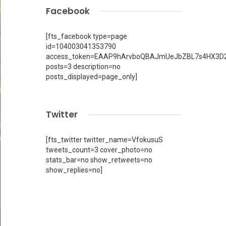
Facebook
[fts_facebook type=page
id=104003041353790
access_token=EAAP9hArvboQBAJmUeJbZBL7s4HX3D2
posts=3 description=no
posts_displayed=page_only]
Twitter
[fts_twitter twitter_name=VfokusuS
tweets_count=3 cover_photo=no
stats_bar=no show_retweets=no
show_replies=no]