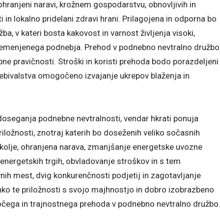
hranjeni naravi, krožnem gospodarstvu, obnovljivih in
ti in lokalno pridelani zdravi hrani. Prilagojena in odporna bo
, v kateri bosta kakovost in varnost življenja visoki,
spremenjenega podnebja. Prehod v podnebno nevtralno družbo
ne pravičnosti. Stroški in koristi prehoda bodo porazdeljeni
prebivalstva omogočeno izvajanje ukrepov blaženja in
doseganja podnebne nevtralnosti, vendar hkrati ponuja
ložnosti, znotraj katerih bo doseženih veliko sočasnih
 okolje, ohranjena narava, zmanjšanje energetske uvozne
 energetskih trgih, obvladovanje stroškov in s tem
nih mest, dvig konkurenčnosti podjetij in zagotavljanje
hko te priložnosti s svojo majhnostjo in dobro izobrazbeno
čujočega in trajnostnega prehoda v podnebno nevtralno družbo