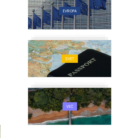
EVROPA
SVET
VEČ