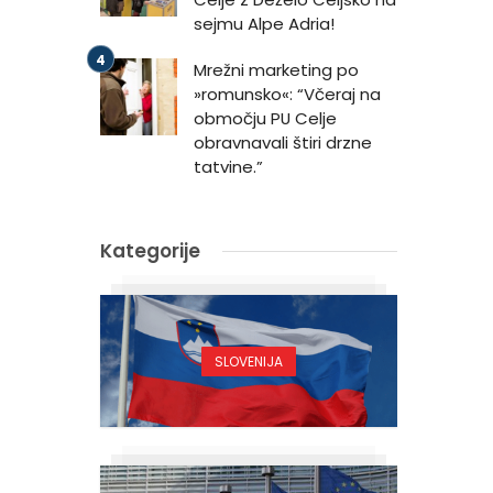
sejmu Alpe Adria!
Mrežni marketing po
»romunsko«: “Včeraj na
območju PU Celje
obravnavali štiri drzne
tatvine.”
Kategorije
SLOVENIJA