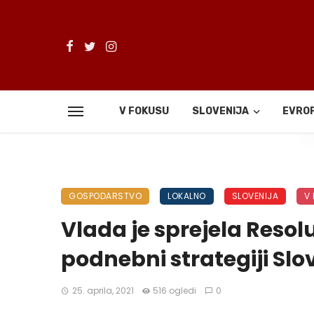
V FOKUSU
SLOVENIJA
EVRO
De
GOSPODARSTVO
LOKALNO
SLOVENIJA
V
Vlada je sprejela Resol
podnebni strategiji Slov
25. aprila, 2021
516 ogledi
0