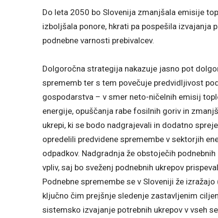
Do leta 2050 bo Slovenija zmanjšala emisije to
izboljšala ponore, hkrati pa pospešila izvajanja
podnebne varnosti prebivalcev.
Dolgoročna strategija nakazuje jasno pot dolgo
sprememb ter s tem povečuje predvidljivost podje
gospodarstva – v smer neto-ničelnih emisij topl
energije, opuščanja rabe fosilnih goriv in zman
ukrepi, ki se bodo nadgrajevali in dodatno sprej
opredelili predvidene spremembe v sektorjih energ
odpadkov. Nadgradnja že obstoječih podnebnih u
vpliv, saj bo sveženj podnebnih ukrepov prispev
Podnebne spremembe se v Sloveniji že izražajo (t
ključno čim prejšnje sledenje zastavljenim ciljem
sistemsko izvajanje potrebnih ukrepov v vseh sek