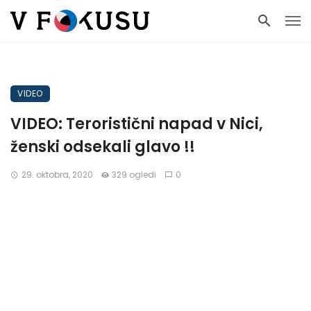
VIDEO
VIDEO: Teroristični napad v Nici,
ženski odsekali glavo !!
29. oktobra, 2020
329 ogledi
0