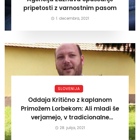
pripetosti z varnostnim pasom
1. decembra, 2021
SLOVENIJA
Oddaja Kritično z kaplanom
Primožem Lorbekom: Ali mladi še
verjamejo, v tradicionalne
vrednote katoličanstva ?
28. julija, 2021