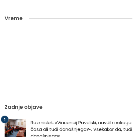
Vreme
Zadnje objave
Razmislek: »Vincencij Pavelski, navdih nekega
časa ali tudi današnjega?«. Vsekakor da, tudi
današnjega«