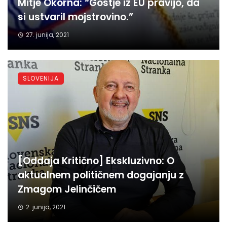
Mitje Okorna: “Gostje iz EU pravijo, da
si ustvaril mojstrovino.”
27. junija, 2021
SLOVENIJA
[Oddaja Kritično] Ekskluzivno: O
aktualnem političnem dogajanju z
Zmagom Jelinčičem
2. junija, 2021