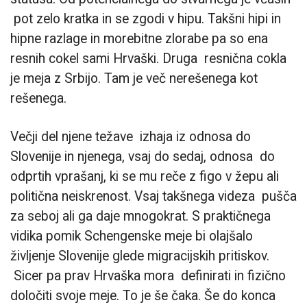
pot zelo kratka in se zgodi v hipu. Takšni hipi in
hipne razlage in morebitne zlorabe pa so ena
resnih cokel sami Hrvaški. Druga resnična cokla
je meja z Srbijo. Tam je več nerešenega kot
rešenega.
Večji del njene težave izhaja iz odnosa do
Slovenije in njenega, vsaj do sedaj, odnosa do
odprtih vprašanj, ki se mu reče z figo v žepu ali
politična neiskrenost. Vsaj takšnega videza pušča
za seboj ali ga daje mnogokrat. S praktičnega
vidika pomik Schengenske meje bi olajšalo
življenje Slovenije glede migracijskih pritiskov.
Sicer pa prav Hrvaška mora definirati in fizično
določiti svoje meje. To je še čaka. Še do konca