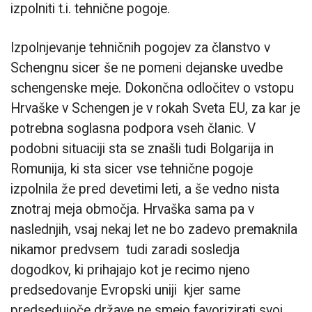
izpolniti t.i. tehnične pogoje.
Izpolnjevanje tehničnih pogojev za članstvo v
Schengnu sicer še ne pomeni dejanske uvedbe
schengenske meje. Dokončna odločitev o vstopu
Hrvaške v Schengen je v rokah Sveta EU, za kar je
potrebna soglasna podpora vseh članic. V
podobni situaciji sta se znašli tudi Bolgarija in
Romunija, ki sta sicer vse tehnične pogoje
izpolnila že pred devetimi leti, a še vedno nista
znotraj meja območja. Hrvaška sama pa v
naslednjih, vsaj nekaj let ne bo zadevo premaknila
nikamor predvsem tudi zaradi sosledja
dogodkov, ki prihajajo kot je recimo njeno
predsedovanje Evropski uniji kjer same
predsedujoče države ne smejo favorizirati svoj