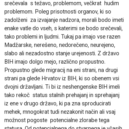
srečevala s težavo, problemom, večkrat hudim
problemom. Poleg prisotnosti organov, ki so
zadolženi za izvajanje nadzora, morali bodo imeti
enake vatle do vseh, s katerimi se bodo srečevali,
tako problemi in ljudmi. Tukaj pa imajo vse razen
Madžarske, nerešeno, nedorečeno, neurejeno,
slabo ali nezadostno stanje urejenosti. Z državo
BIH imajo dolgo mejo, različno propustno.
Propustno glede migracij na eni strani, na drugi
strani pa glede Hrvatov iz BIH, ki so obenem vsi
dvojni državljani. Ti bi iz neshengenske BIH imeli
tako rekoč status stalnih prehajanj in sprehajanj
iz ene v drugo državo, ki pa zna sproducirati
mehek, mnogokrat tudi nezakonit način ali vsaj
možnost pogoste potencialne zlorabe tega
statusa. Od potencialnega do stvarnega je včasih