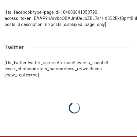
[fts_facebook type=page id=104003041353790
access_token=EAAP9hArvboQBAJmUeJbZBL7s4HX3D2EkfBpYtBn
posts=3 description=no posts_displayed=page_only]
Twitter
[fts_twitter twitter_name=VfokusuS tweets_count=3
cover_photo=no stats_bar=no show_retweets=no
show_replies=no]