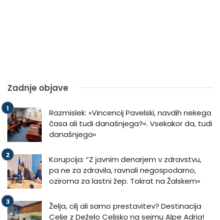
Zadnje objave
Razmislek: »Vincencij Pavelski, navdih nekega
časa ali tudi današnjega?«. Vsekakor da, tudi
današnjega«
Korupcija: “Z javnim denarjem v zdravstvu,
pa ne za zdravila, ravnali negospodarno,
oziroma za lastni žep. Tokrat na Žalskem«
Želja, cilj ali samo prestavitev? Destinacija
Celje z Deželo Celjsko na sejmu Alpe Adria!