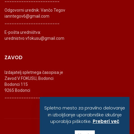
Odgovorni urednik: Vančo Tegov
ianntegov6@gmail.com
_______________________
E-pošta uredništva:
urednistvo.vfokusu@gmail.com
ZAVOD
Izdajatelj spletnega časopisa je
Zavod V FOKUSU, Bodonci
Bodonci 115
9265 Bodonci
_______________________
Spletno mesto za pravilno delovanje
in izboljšanje uporabniške izkušnje
uporablja piškotke.
Preberi več
© vfokusu, 2020