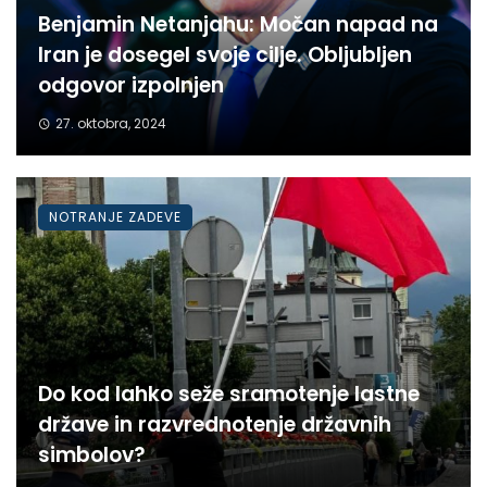
Benjamin Netanjahu: Močan napad na
Iran je dosegel svoje cilje. Obljubljen
odgovor izpolnjen
27. oktobra, 2024
NOTRANJE ZADEVE
Do kod lahko seže sramotenje lastne
države in razvrednotenje državnih
simbolov?