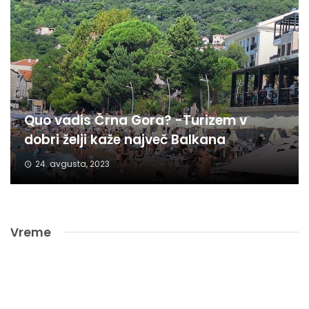
Quo vadis Črna Gora? -Turizem v
dobri želji kaže največ Balkana
24. avgusta, 2023
Vreme