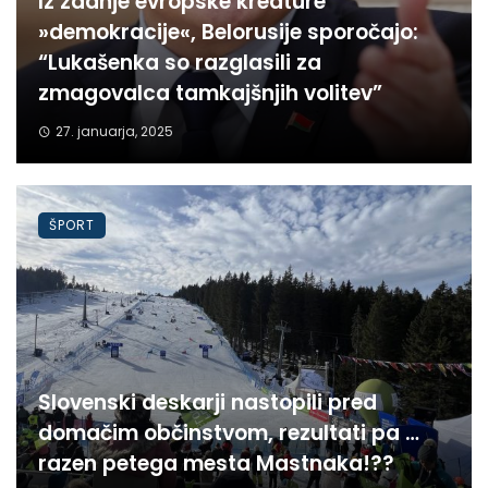
Iz zadnje evropske kreature
»demokracije«, Belorusije sporočajo:
“Lukašenka so razglasili za
zmagovalca tamkajšnjih volitev”
27. januarja, 2025
ŠPORT
Slovenski deskarji nastopili pred
domačim občinstvom, rezultati pa …
razen petega mesta Mastnaka!??