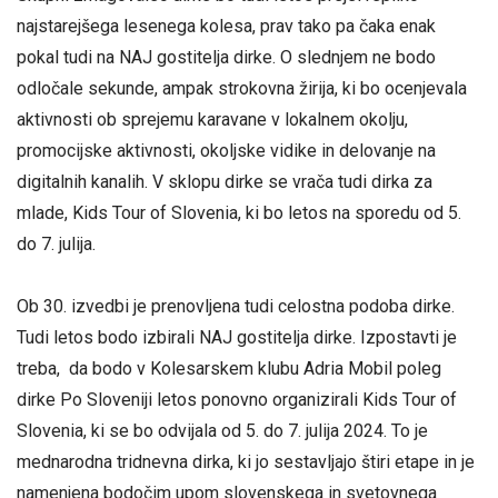
najstarejšega lesenega kolesa, prav tako pa čaka enak
pokal tudi na NAJ gostitelja dirke. O slednjem ne bodo
odločale sekunde, ampak strokovna žirija, ki bo ocenjevala
aktivnosti ob sprejemu karavane v lokalnem okolju,
promocijske aktivnosti, okoljske vidike in delovanje na
digitalnih kanalih. V sklopu dirke se vrača tudi dirka za
mlade, Kids Tour of Slovenia, ki bo letos na sporedu od 5.
do 7. julija.
Ob 30. izvedbi je prenovljena tudi celostna podoba dirke.
Tudi letos bodo izbirali NAJ gostitelja dirke. Izpostavti je
treba, da bodo v Kolesarskem klubu Adria Mobil poleg
dirke Po Sloveniji letos ponovno organizirali Kids Tour of
Slovenia, ki se bo odvijala od 5. do 7. julija 2024. To je
mednarodna tridnevna dirka, ki jo sestavljajo štiri etape in je
namenjena bodočim upom slovenskega in svetovnega