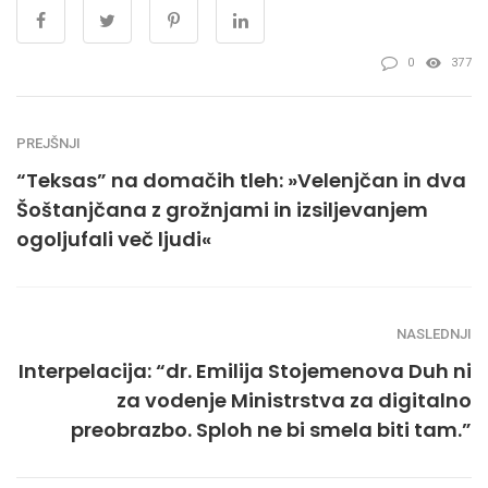
0
377
PREJŠNJI
“Teksas” na domačih tleh: »Velenjčan in dva
Šoštanjčana z grožnjami in izsiljevanjem
ogoljufali več ljudi«
NASLEDNJI
Interpelacija: “dr. Emilija Stojemenova Duh ni
za vodenje Ministrstva za digitalno
preobrazbo. Sploh ne bi smela biti tam.”