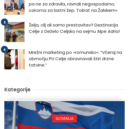
pa ne za zdravila, ravnali negospodarno,
oziroma za lastni žep. Tokrat na Žalskem«
Želja, cilj ali samo prestavitev? Destinacija
Celje z Deželo Celjsko na sejmu Alpe Adria!
Mrežni marketing po »romunsko«: “Včeraj na
območju PU Celje obravnavali štiri drzne
tatvine.”
Kategorije
SLOVENIJA