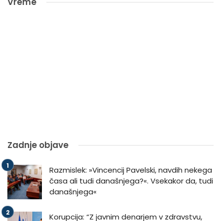
Vreme
Zadnje objave
Razmislek: »Vincencij Pavelski, navdih nekega
časa ali tudi današnjega?«. Vsekakor da, tudi
današnjega«
Korupcija: “Z javnim denarjem v zdravstvu,