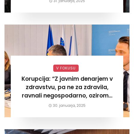
31. januarja, 2025
V FOKUSU
Korupcija: “Z javnim denarjem v
zdravstvu, pa ne za zdravila,
ravnali negospodarno, oziroma
za lastni žep. Tokrat na Žalskem«
30. januarja, 2025