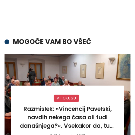
MOGOČE VAM BO VŠEČ
V FOKUSU
Razmislek: »Vincencij Pavelski,
navdih nekega časa ali tudi
današnjega?«. Vsekakor da, tudi
današnjega«