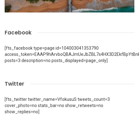
Facebook
[fts_facebook type=page id=104003041353790
access_token=EAAP9hArvboQBAJmUeJbZBL7s4HX3D2EkfBpYtBn
posts=3 description=no posts_displayed=page_only]
Twitter
[fts_twitter twitter_name=VfokusuS tweets_count=3
cover_photo=no stats_bar=no show_retweets=no
show_replies=no]