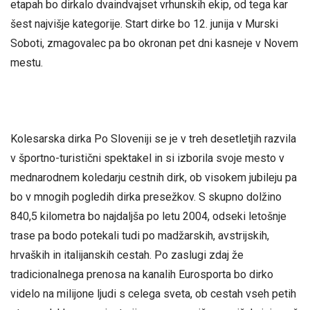
etapah bo dirkalo dvaindvajset vrhunskih ekip, od tega kar
šest najvišje kategorije. Start dirke bo 12. junija v Murski
Soboti, zmagovalec pa bo okronan pet dni kasneje v Novem
mestu.
Kolesarska dirka Po Sloveniji se je v treh desetletjih razvila
v športno-turistični spektakel in si izborila svoje mesto v
mednarodnem koledarju cestnih dirk, ob visokem jubileju pa
bo v mnogih pogledih dirka presežkov. S skupno dolžino
840,5 kilometra bo najdaljša po letu 2004, odseki letošnje
trase pa bodo potekali tudi po madžarskih, avstrijskih,
hrvaških in italijanskih cestah. Po zaslugi zdaj že
tradicionalnega prenosa na kanalih Eurosporta bo dirko
videlo na milijone ljudi s celega sveta, ob cestah vseh petih