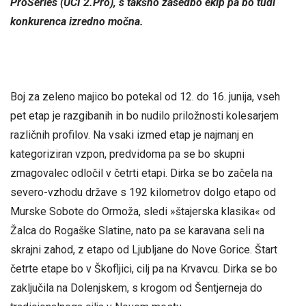
ProSeries (UCI 2.Pro), s takšno zasedbo ekip pa bo tudi
konkurenca izredno močna.
Boj za zeleno majico bo potekal od 12. do 16. junija, vseh
pet etap je razgibanih in bo nudilo priložnosti kolesarjem
različnih profilov. Na vsaki izmed etap je najmanj en
kategoriziran vzpon, predvidoma pa se bo skupni
zmagovalec odločil v četrti etapi. Dirka se bo začela na
severo-vzhodu države s 192 kilometrov dolgo etapo od
Murske Sobote do Ormoža, sledi »štajerska klasika« od
Žalca do Rogaške Slatine, nato pa se karavana seli na
skrajni zahod, z etapo od Ljubljane do Nove Gorice. Štart
četrte etape bo v Škofljici, cilj pa na Krvavcu. Dirka se bo
zaključila na Dolenjskem, s krogom od Šentjerneja do