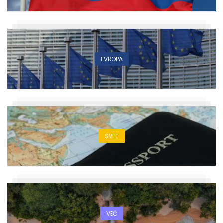
EVROPA
SVET
VEČ