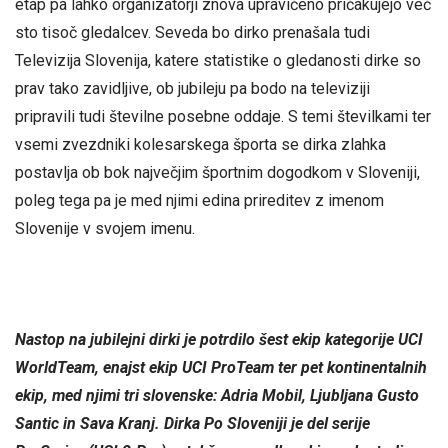
etap pa lahko organizatorji znova upravičeno pričakujejo več
sto tisoč gledalcev. Seveda bo dirko prenašala tudi
Televizija Slovenija, katere statistike o gledanosti dirke so
prav tako zavidljive, ob jubileju pa bodo na televiziji
pripravili tudi številne posebne oddaje. S temi številkami ter
vsemi zvezdniki kolesarskega športa se dirka zlahka
postavlja ob bok največjim športnim dogodkom v Sloveniji,
poleg tega pa je med njimi edina prireditev z imenom
Slovenije v svojem imenu.
Nastop na jubilejni dirki je potrdilo šest ekip kategorije UCI
WorldTeam, enajst ekip UCI ProTeam ter pet kontinentalnih
ekip, med njimi tri slovenske: Adria Mobil, Ljubljana Gusto
Santic in Sava Kranj. Dirka Po Sloveniji je del serije