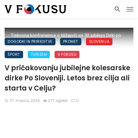
Tiskovna konfrenenca o bližajoči se 30 jubilejni Dirki po
DOGODKI IN PRIREDITVE
PROMET
SLOVENIJA
SlovenijiFoto: Sportida
ŠPORT
TURIZEM
V FOKUSU
V pričakovanju jubilejne kolesarske
dirke Po Sloveniji. Letos brez cilja ali
starta v Celju?
27. marca, 2024
377 ogledi
0