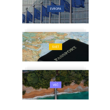
EVROPA
SVET
VEČ