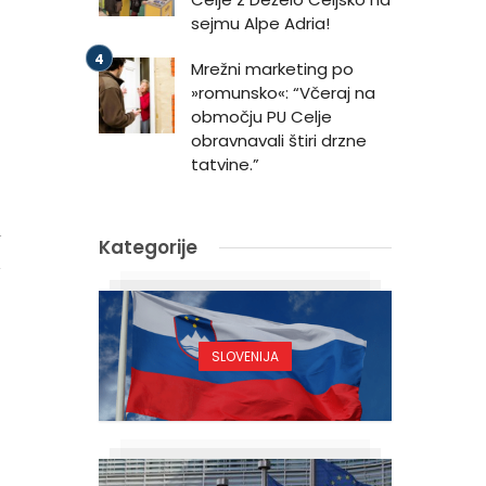
sejmu Alpe Adria!
Mrežni marketing po
»romunsko«: “Včeraj na
območju PU Celje
obravnavali štiri drzne
tatvine.”
4
Kategorije
SLOVENIJA