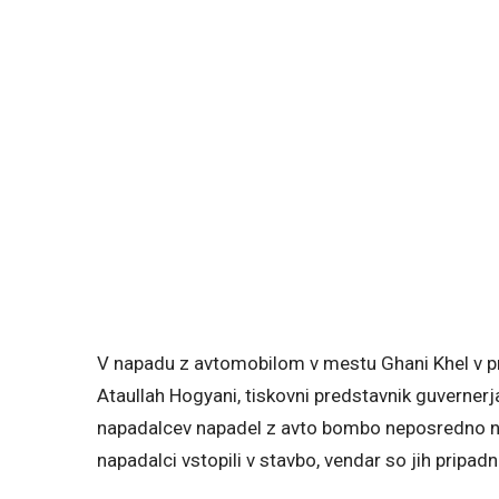
V napadu z avtomobilom v mestu Ghani Khel v pr
Ataullah Hogyani, tiskovni predstavnik guvernerj
napadalcev napadel z avto bombo neposredno n
napadalci vstopili v stavbo, vendar so jih pripadni