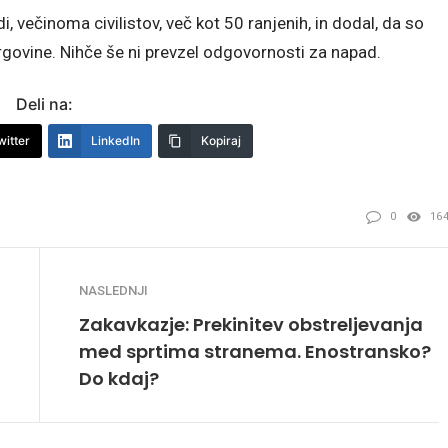
di, večinoma civilistov, več kot 50 ranjenih, in dodal, da so
rgovine. Nihče še ni prevzel odgovornosti za napad.
Deli na:
witter
LinkedIn
Kopiraj
0
16
NASLEDNJI
Zakavkazje: Prekinitev obstreljevanja
med sprtima stranema. Enostransko?
Do kdaj?