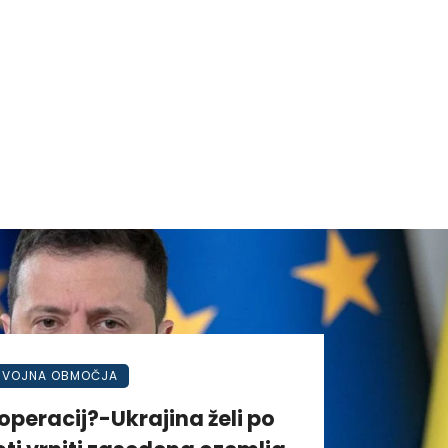
VOJNA OBMOČJA
operacij?-Ukrajina želi po