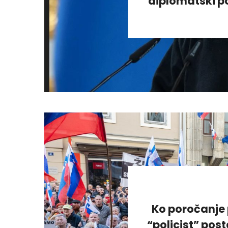
diplomatski po
Ko poročanje 
“policist” pos