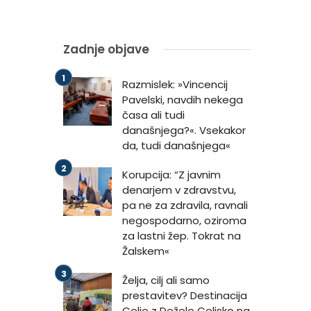
Zadnje objave
Razmislek: »Vincencij
Pavelski, navdih nekega
časa ali tudi
današnjega?«. Vsekakor
da, tudi današnjega«
Korupcija: “Z javnim
denarjem v zdravstvu,
pa ne za zdravila, ravnali
negospodarno, oziroma
za lastni žep. Tokrat na
Žalskem«
Želja, cilj ali samo
prestavitev? Destinacija
Celje z Deželo Celjsko na