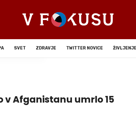
PA
SVET
ZDRAVJE
TWITTER NOVICE
ŽIVLJENJ
li
 v Afganistanu umrlo 15