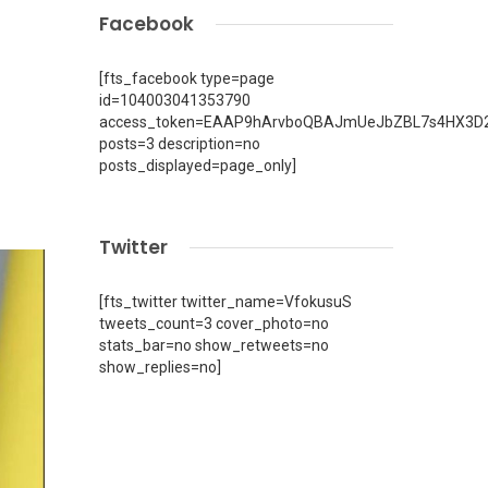
Facebook
[fts_facebook type=page
id=104003041353790
access_token=EAAP9hArvboQBAJmUeJbZBL7s4HX3D2
posts=3 description=no
posts_displayed=page_only]
Twitter
[fts_twitter twitter_name=VfokusuS
tweets_count=3 cover_photo=no
stats_bar=no show_retweets=no
show_replies=no]