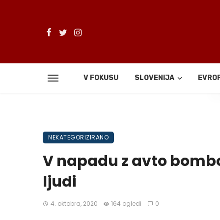
V FOKUSU
SLOVENIJA
EVRO
De
NEKATEGORIZIRANO
V napadu z avto bombo
ljudi
4. oktobra, 2020
164 ogledi
0