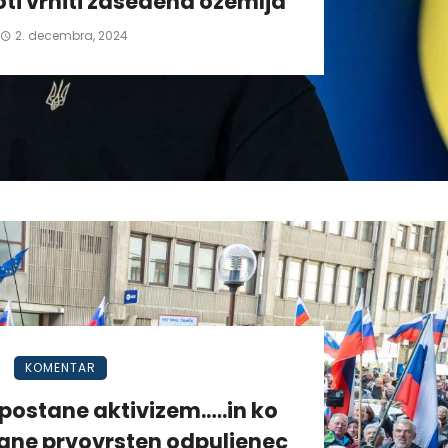
ti vrniti zasedena ozemlja
2. decembra, 2024
KOMENTAR
postane aktivizem.….in ko
tane prvovrsten odpuljenec