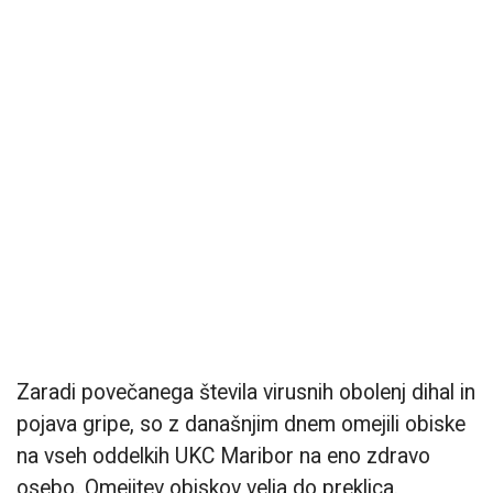
Zaradi povečanega števila virusnih obolenj dihal in
pojava gripe, so z današnjim dnem omejili obiske
na vseh oddelkih UKC Maribor na eno zdravo
osebo. Omejitev obiskov velja do preklica.