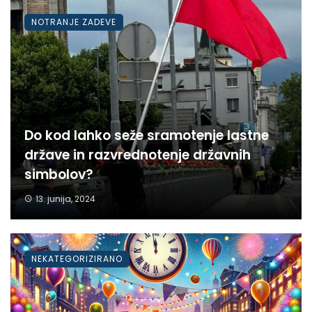
NOTRANJE ZADEVE
Do kod lahko seže sramotenje lastne
države in razvrednotenje državnih
simbolov?
13. junija, 2024
NEKATEGORIZIRANO