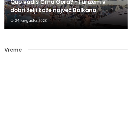
Quo vadis Črna Gora? -Turizem v
dobri želji kaže največ Balkana
24. avgusta, 2023
Vreme