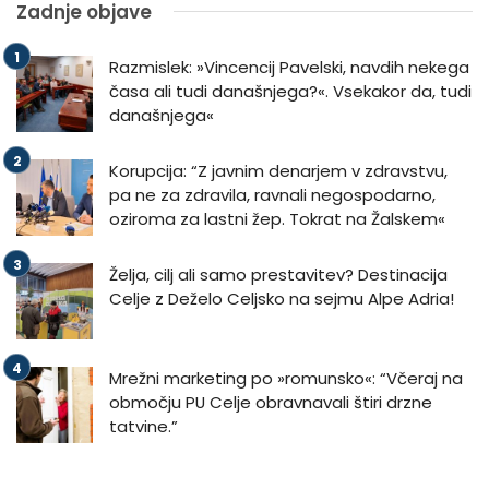
Zadnje objave
Razmislek: »Vincencij Pavelski, navdih nekega
časa ali tudi današnjega?«. Vsekakor da, tudi
današnjega«
Korupcija: “Z javnim denarjem v zdravstvu,
pa ne za zdravila, ravnali negospodarno,
oziroma za lastni žep. Tokrat na Žalskem«
Želja, cilj ali samo prestavitev? Destinacija
Celje z Deželo Celjsko na sejmu Alpe Adria!
Mrežni marketing po »romunsko«: “Včeraj na
območju PU Celje obravnavali štiri drzne
tatvine.”