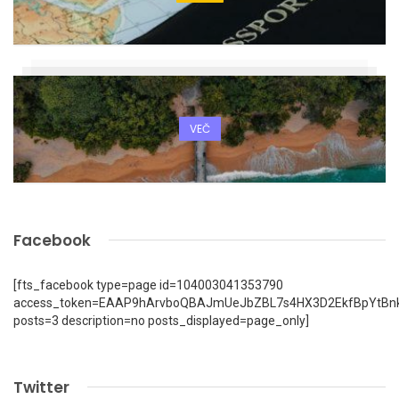
VEČ
Facebook
[fts_facebook type=page id=104003041353790
access_token=EAAP9hArvboQBAJmUeJbZBL7s4HX3D2EkfBpYtBn
posts=3 description=no posts_displayed=page_only]
Twitter