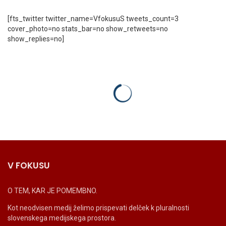
[fts_twitter twitter_name=VfokusuS tweets_count=3
cover_photo=no stats_bar=no show_retweets=no
show_replies=no]
V FOKUSU
O TEM, KAR JE POMEMBNO.
Kot neodvisen medij želimo prispevati delček k pluralnosti
slovenskega medijskega prostora.