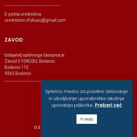
_______________________
E-pošta uredništva:
urednistvo.vfokusu@gmail.com
ZAVOD
Izdajatelj spletnega časopisa je
Zavod V FOKUSU, Bodonci
Bodonci 115
9265 Bodonci
_______________________
Spletno mesto za pravilno delovanje
in izboljšanje uporabniške izkušnje
uporablja piškotke.
Preberi več
© vfokusu, 2020
V redu
O ZAVODU
POLITIKA ZASEBNOSTI