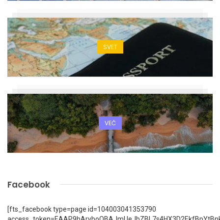
SVET
VEČ
Facebook
[fts_facebook type=page id=104003041353790
access_token=EAAP9hArvboQBAJmUeJbZBL7s4HX3D2EkfBpYtBn