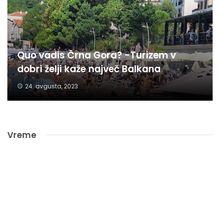
Quo vadis Črna Gora? -Turizem v
dobri želji kaže največ Balkana
24. avgusta, 2023
Vreme