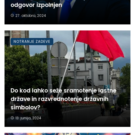
odgovor izpolnjen
27. oktobra, 2024
NOTRANJE ZADEVE
Do kod lahko seže sramotenje lastne
države in razvrednotenje državnih
simbolov?
13. junija, 2024