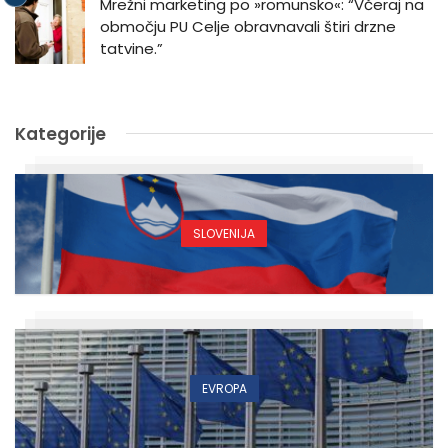
Mrežni marketing po »romunsko«: “Včeraj na
območju PU Celje obravnavali štiri drzne
tatvine.”
Kategorije
SLOVENIJA
EVROPA