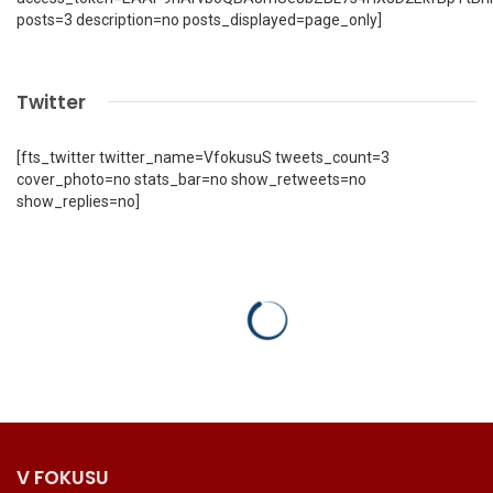
posts=3 description=no posts_displayed=page_only]
Twitter
[fts_twitter twitter_name=VfokusuS tweets_count=3
cover_photo=no stats_bar=no show_retweets=no
show_replies=no]
V FOKUSU