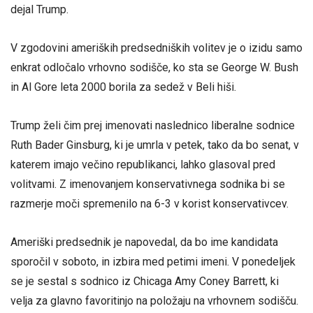
dejal Trump.
V zgodovini ameriških predsedniških volitev je o izidu samo
enkrat odločalo vrhovno sodišče, ko sta se George W. Bush
in Al Gore leta 2000 borila za sedež v Beli hiši.
Trump želi čim prej imenovati naslednico liberalne sodnice
Ruth Bader Ginsburg, ki je umrla v petek, tako da bo senat, v
katerem imajo večino republikanci, lahko glasoval pred
volitvami. Z imenovanjem konservativnega sodnika bi se
razmerje moči spremenilo na 6-3 v korist konservativcev.
Ameriški predsednik je napovedal, da bo ime kandidata
sporočil v soboto, in izbira med petimi imeni. V ponedeljek
se je sestal s sodnico iz Chicaga Amy Coney Barrett, ki
velja za glavno favoritinjo na položaju na vrhovnem sodišču.