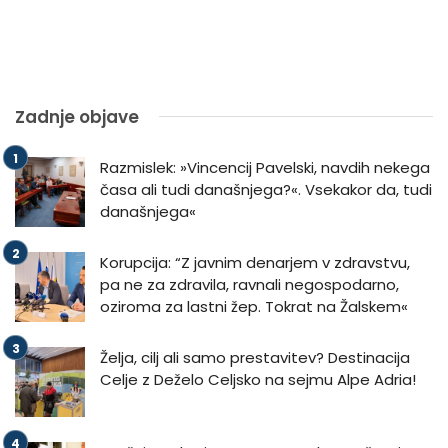
Zadnje objave
Razmislek: »Vincencij Pavelski, navdih nekega
časa ali tudi današnjega?«. Vsekakor da, tudi
današnjega«
Korupcija: “Z javnim denarjem v zdravstvu,
pa ne za zdravila, ravnali negospodarno,
oziroma za lastni žep. Tokrat na Žalskem«
Želja, cilj ali samo prestavitev? Destinacija
Celje z Deželo Celjsko na sejmu Alpe Adria!