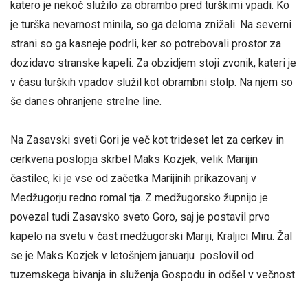
katero je nekoč služilo za obrambo pred turškimi vpadi. Ko
je turška nevarnost minila, so ga deloma znižali. Na severni
strani so ga kasneje podrli, ker so potrebovali prostor za
dozidavo stranske kapeli. Za obzidjem stoji zvonik, kateri je
v času turških vpadov služil kot obrambni stolp. Na njem so
še danes ohranjene strelne line.
Na Zasavski sveti Gori je več kot trideset let za cerkev in
cerkvena poslopja skrbel Maks Kozjek, velik Marijin
častilec, ki je vse od začetka Marijinih prikazovanj v
Medžugorju redno romal tja. Z medžugorsko župnijo je
povezal tudi Zasavsko sveto Goro, saj je postavil prvo
kapelo na svetu v čast medžugorski Mariji, Kraljici Miru. Žal
se je Maks Kozjek v letošnjem januarju poslovil od
tuzemskega bivanja in služenja Gospodu in odšel v večnost.