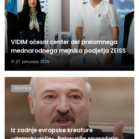
VIDIM očesni center del prelomnega
mednarodnega mejnika podjetja ZEISS
27. januarja, 2025
POLITIKA
Iz zadnje evropske kreature
»demokracije«, Belorusije sporočajo: