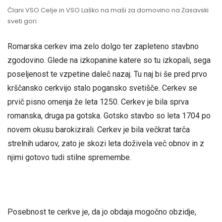
Člani VSO Celje in VSO Laško na maši za domovino na Zasavski
sveti gori
Romarska cerkev ima zelo dolgo ter zapleteno stavbno
zgodovino. Glede na izkopanine katere so tu izkopali, sega
poseljenost te vzpetine daleč nazaj. Tu naj bi še pred prvo
krščansko cerkvijo stalo pogansko svetišče. Cerkev se
prvič pisno omenja že leta 1250. Cerkev je bila sprva
romanska, druga pa gotska. Gotsko stavbo so leta 1704 po
novem okusu barokizirali. Cerkev je bila večkrat tarča
strelnih udarov, zato je skozi leta doživela več obnov in z
njimi gotovo tudi stilne spremembe.
Posebnost te cerkve je, da jo obdaja mogočno obzidje,