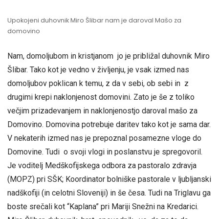
Upokojeni duhovnik Miro Šlibar nam je daroval Mašo za
domovino
Nam, domoljubom in kristjanom jo je približal duhovnik Miro
Šlibar. Tako kot je vedno v življenju, je vsak izmed nas
domoljubov poklican k temu, z da v sebi, ob sebi in z
drugimi krepi naklonjenost domovini. Zato je še z toliko
večjim prizadevanjem in naklonjenostjo daroval mašo za
Domovino. Domovina potrebuje daritev tako kot je sama dar.
V nekaterih izmed nas je prepoznal posamezne vloge do
Domovine. Tudi o svoji vlogi in poslanstvu je spregovoril.
Je voditelj Medškofijskega odbora za pastoralo zdravja
(MOPZ) pri SŠK; Koordinator bolniške pastorale v ljubljanski
nadškofiji (in celotni Sloveniji) in še česa. Tudi na Triglavu ga
boste srečali kot “Kaplana” pri Mariji Snežni na Kredarici.