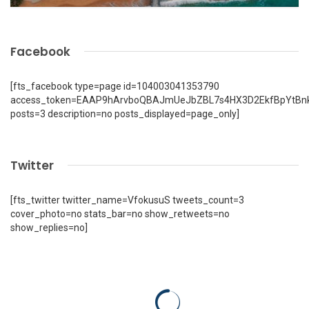
Facebook
[fts_facebook type=page id=104003041353790
access_token=EAAP9hArvboQBAJmUeJbZBL7s4HX3D2EkfBpYtBn
posts=3 description=no posts_displayed=page_only]
Twitter
[fts_twitter twitter_name=VfokusuS tweets_count=3
cover_photo=no stats_bar=no show_retweets=no
show_replies=no]