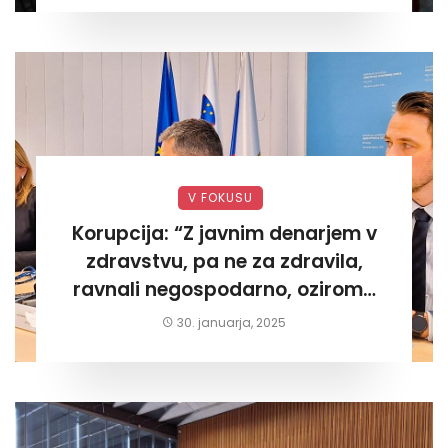
V FOKUSU
Korupcija: “Z javnim denarjem v
zdravstvu, pa ne za zdravila,
ravnali negospodarno, oziroma
za lastni žep. Tokrat na Žalskem«
30. januarja, 2025