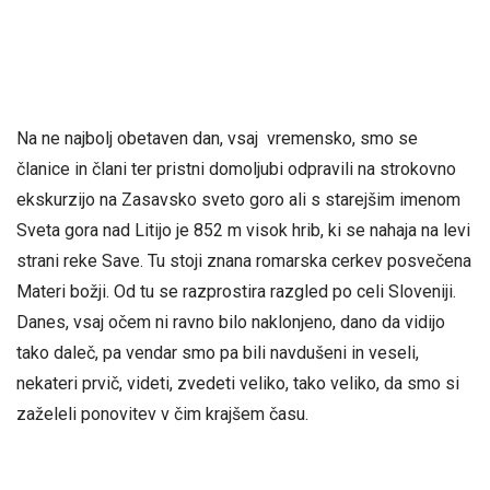
Na ne najbolj obetaven dan, vsaj vremensko, smo se
članice in člani ter pristni domoljubi odpravili na strokovno
ekskurzijo na Zasavsko sveto goro ali s starejšim imenom
Sveta gora nad Litijo je 852 m visok hrib, ki se nahaja na levi
strani reke Save. Tu stoji znana romarska cerkev posvečena
Materi božji. Od tu se razprostira razgled po celi Sloveniji.
Danes, vsaj očem ni ravno bilo naklonjeno, dano da vidijo
tako daleč, pa vendar smo pa bili navdušeni in veseli,
nekateri prvič, videti, zvedeti veliko, tako veliko, da smo si
zaželeli ponovitev v čim krajšem času.