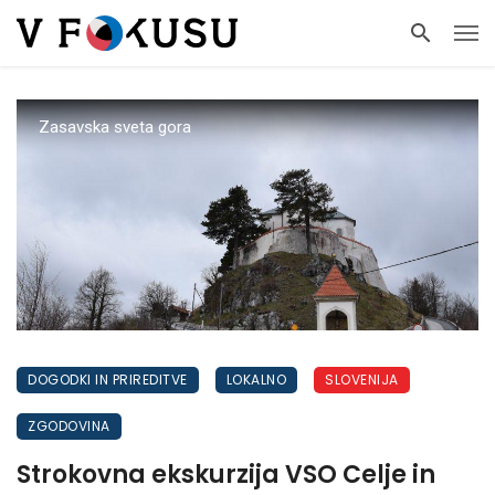
Zasavska sveta gora
DOGODKI IN PRIREDITVE
LOKALNO
SLOVENIJA
ZGODOVINA
Strokovna ekskurzija VSO Celje in