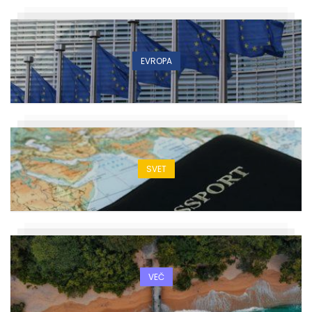
EVROPA
SVET
VEČ