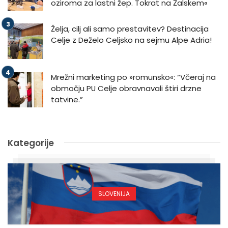
oziroma za lastni žep. Tokrat na Žalskem«
Želja, cilj ali samo prestavitev? Destinacija
Celje z Deželo Celjsko na sejmu Alpe Adria!
Mrežni marketing po »romunsko«: “Včeraj na
območju PU Celje obravnavali štiri drzne
tatvine.”
Kategorije
SLOVENIJA