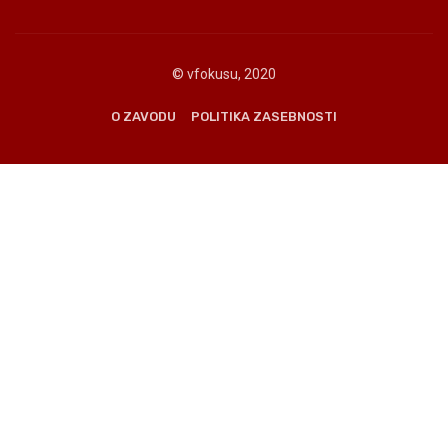
© vfokusu, 2020
O ZAVODU
POLITIKA ZASEBNOSTI