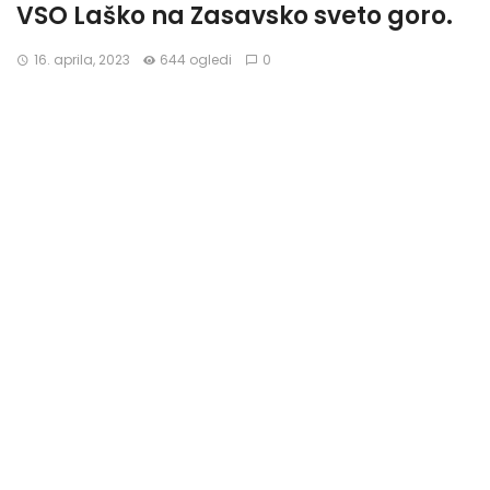
VSO Laško na Zasavsko sveto goro.
16. aprila, 2023
644 ogledi
0