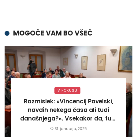
MOGOČE VAM BO VŠEČ
V FOKUSU
Razmislek: »Vincencij Pavelski,
navdih nekega časa ali tudi
današnjega?«. Vsekakor da, tudi
današnjega«
31. januarja, 2025