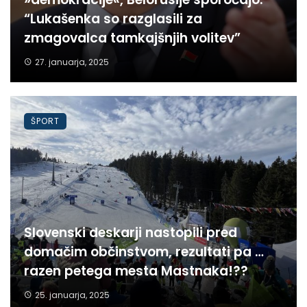
“Lukašenka so razglasili za
zmagovalca tamkajšnjih volitev”
27. januarja, 2025
ŠPORT
Slovenski deskarji nastopili pred
domačim občinstvom, rezultati pa …
razen petega mesta Mastnaka!??
25. januarja, 2025