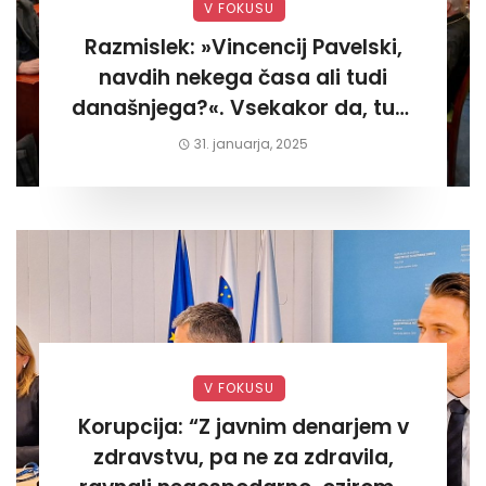
V FOKUSU
Razmislek: »Vincencij Pavelski,
navdih nekega časa ali tudi
današnjega?«. Vsekakor da, tudi
današnjega«
31. januarja, 2025
V FOKUSU
Korupcija: “Z javnim denarjem v
zdravstvu, pa ne za zdravila,