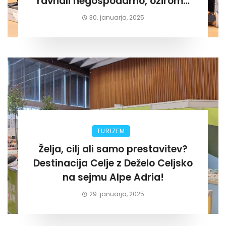
ravnali negospodarno, oziroma
za lastni žep. Tokrat na Žalskem«
30. januarja, 2025
TURIZEM
Želja, cilj ali samo prestavitev?
Destinacija Celje z Deželo Celjsko
na sejmu Alpe Adria!
29. januarja, 2025