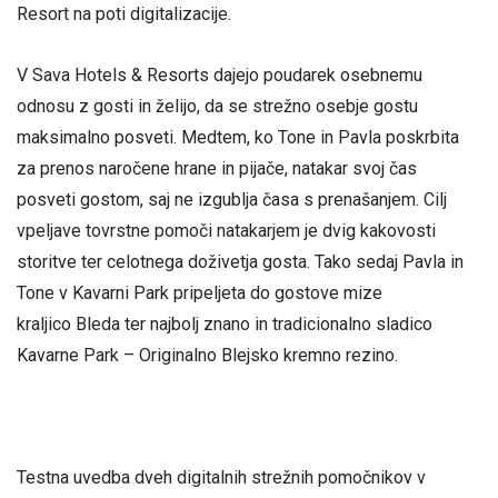
Resort na poti digitalizacije.
V Sava Hotels & Resorts dajejo poudarek osebnemu
odnosu z gosti in želijo, da se strežno osebje gostu
maksimalno posveti. Medtem, ko Tone in Pavla poskrbita
za prenos naročene hrane in pijače, natakar svoj čas
posveti gostom, saj ne izgublja časa s prenašanjem. Cilj
vpeljave tovrstne pomoči natakarjem je dvig kakovosti
storitve ter celotnega doživetja gosta. Tako sedaj Pavla in
Tone v Kavarni Park pripeljeta do gostove mize
kraljico Bleda ter najbolj znano in tradicionalno sladico
Kavarne Park – Originalno Blejsko kremno rezino.
Testna uvedba dveh digitalnih strežnih pomočnikov v