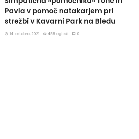
Simpatična »pomočnika« Tone in
Pavla v pomoč natakarjem pri
strežbi v Kavarni Park na Bledu
14. oktobra, 2021
488 ogledi
0