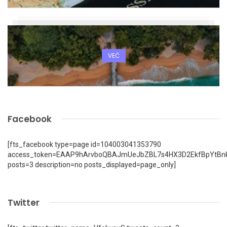
VEČ
Facebook
[fts_facebook type=page id=104003041353790
access_token=EAAP9hArvboQBAJmUeJbZBL7s4HX3D2EkfBpYtBn
posts=3 description=no posts_displayed=page_only]
Twitter