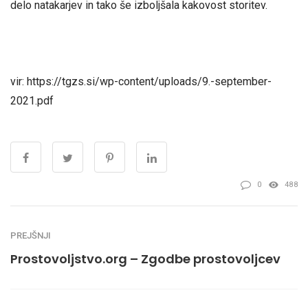
delo natakarjev in tako še izboljšala kakovost storitev.
vir: https://tgzs.si/wp-content/uploads/9.-september-
2021.pdf
0
488
PREJŠNJI
Prostovoljstvo.org – Zgodbe prostovoljcev