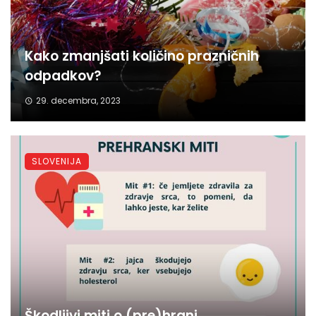
Kako zmanjšati količino prazničnih
odpadkov?
29. decembra, 2023
SLOVENIJA
Škodljivi miti o (pre)hrani