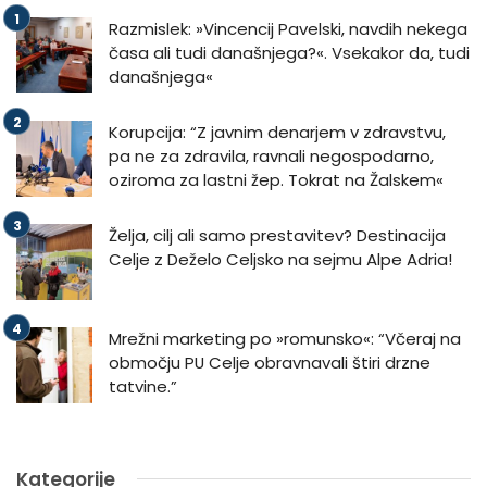
Razmislek: »Vincencij Pavelski, navdih nekega
časa ali tudi današnjega?«. Vsekakor da, tudi
današnjega«
Korupcija: “Z javnim denarjem v zdravstvu,
pa ne za zdravila, ravnali negospodarno,
oziroma za lastni žep. Tokrat na Žalskem«
Želja, cilj ali samo prestavitev? Destinacija
Celje z Deželo Celjsko na sejmu Alpe Adria!
Mrežni marketing po »romunsko«: “Včeraj na
območju PU Celje obravnavali štiri drzne
tatvine.”
Kategorije