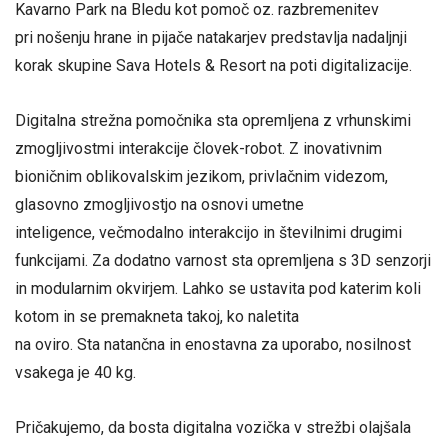
Kavarno Park na Bledu kot pomoč oz. razbremenitev
pri nošenju hrane in pijače natakarjev predstavlja nadaljnji
korak skupine Sava Hotels & Resort na poti digitalizacije.
Digitalna strežna pomočnika sta opremljena z vrhunskimi
zmogljivostmi interakcije človek-robot. Z inovativnim
bioničnim oblikovalskim jezikom, privlačnim videzom,
glasovno zmogljivostjo na osnovi umetne
inteligence, večmodalno interakcijo in številnimi drugimi
funkcijami. Za dodatno varnost sta opremljena s 3D senzorji
in modularnim okvirjem. Lahko se ustavita pod katerim koli
kotom in se premakneta takoj, ko naletita
na oviro. Sta natančna in enostavna za uporabo, nosilnost
vsakega je 40 kg.
Pričakujemo, da bosta digitalna vozička v strežbi olajšala