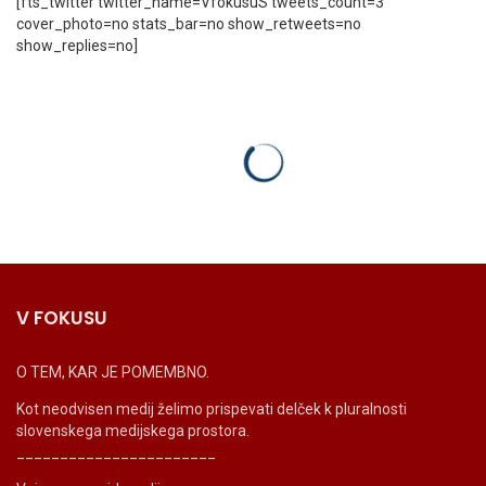
[fts_twitter twitter_name=VfokusuS tweets_count=3
cover_photo=no stats_bar=no show_retweets=no
show_replies=no]
V FOKUSU
O TEM, KAR JE POMEMBNO.
Kot neodvisen medij želimo prispevati delček k pluralnosti
slovenskega medijskega prostora.
_______________________