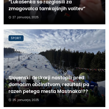
“Lukašenka so razglasili za
zmagovalca tamkajšnjih volitev”
27. januarja, 2025
ŠPORT
Slovenski deskarji nastopili pred
domačim občinstvom, rezultati pa …
razen petega mesta Mastnaka!??
25. januarja, 2025