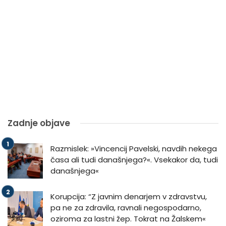
Zadnje objave
Razmislek: »Vincencij Pavelski, navdih nekega
časa ali tudi današnjega?«. Vsekakor da, tudi
današnjega«
Korupcija: “Z javnim denarjem v zdravstvu,
pa ne za zdravila, ravnali negospodarno,
oziroma za lastni žep. Tokrat na Žalskem«