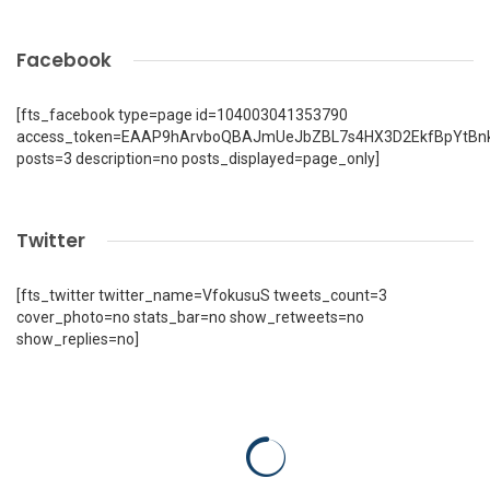
Facebook
[fts_facebook type=page id=104003041353790
access_token=EAAP9hArvboQBAJmUeJbZBL7s4HX3D2EkfBpYtBn
posts=3 description=no posts_displayed=page_only]
Twitter
[fts_twitter twitter_name=VfokusuS tweets_count=3
cover_photo=no stats_bar=no show_retweets=no
show_replies=no]