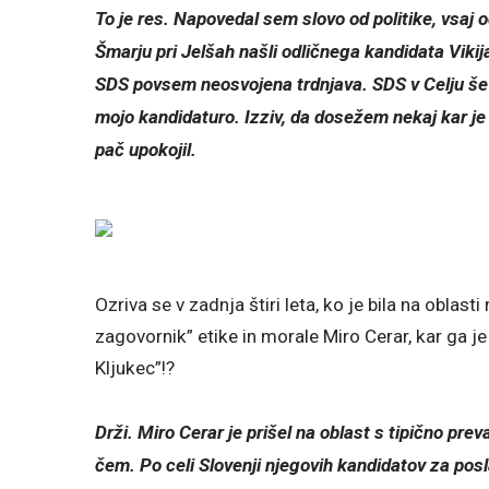
To je res. Napovedal sem slovo od politike, vsaj
Šmarju pri Jelšah našli odličnega kandidata Vikij
SDS povsem neosvojena trdnjava. SDS v Celju še n
mojo kandidaturo. Izziv, da dosežem nekaj kar je 
pač upokojil.
Ozriva se v zadnja štiri leta, ko je bila na oblas
zagovornik” etike in morale Miro Cerar, kar ga je p
Kljukec”!?
Drži. Miro Cerar je prišel na oblast s tipično preva
čem. Po celi Slovenji njegovih kandidatov za posl