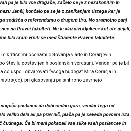
ah pa je bilo vse drugače, začelo se je z nezakonitim in
u Janši, končalo pa se je z zanikanjem tistega kar je
nega sodišča o referendumu o drugem tiru. No sramotno zanj
enec na Pravni fakulteti. Ne le »lažnivi kljukec« kot ste dejali,
me bilo sram vrniti se med študente Pravne fakultete.
i s kritičnimi ocenami delovanja vlade in Cerarjevih
o številu postavljenih poslanskih vprašanj. Vendar pa je bil
da so uspeli obvarovati “vsega hudega” Mira Cerarja in
inistra(co), pri glasovanju pa sinhrono zavrnejo
omogoča poslancu da dobesedno gara, vendar tega od
 veliko dela ali pa prav nič, plača pa je seveda povsem ista.
ič čudnega. Če bi meni pokazali vse slike vseh poslancev in