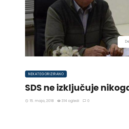
De
NEKATEGORIZIRANO
SDS ne izključuje nikog
15. maja, 2018
314 ogledi
0