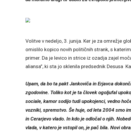
Volitve v nedeljo, 3. junija. Ker je za omrežje gl
omislilo kopico novih političnih strank, s kateri
primer. Da je levico in strice iz ozadja zajel m
aliansa”, ki sta jo sklenila predsednik Desusa Ka
Upam, da bo ta pakt Jankoviča in Erjavca dokončn
zgodovine. Toliko kot je ta človek ogoljufal upoko
sociale, kamor sodijo tudi upokojenci, vedno hoč
vozniki, spremstvo. Še huje, od leta 2004 smo i
in Cerarjevo vlado. In kdo je odločal o njih. Nob
vlada, v katero je vstopil on, je pač bila. Novi o