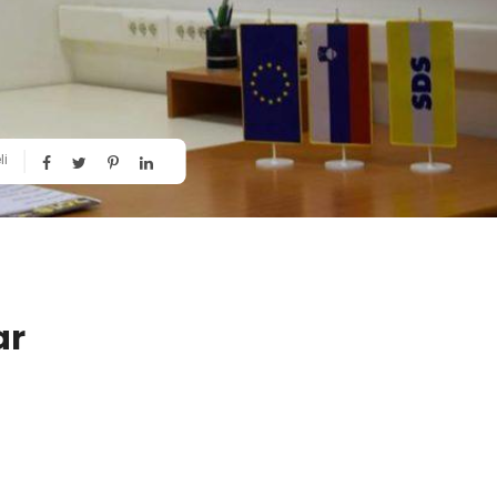
li
ar