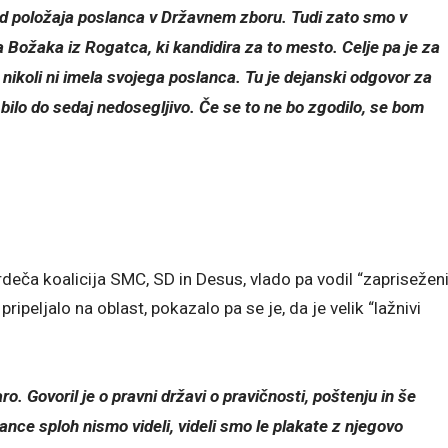
 od položaja poslanca v Državnem zboru. Tudi zato smo v
a Božaka iz Rogatca, ki kandidira za to mesto. Celje pa je za
ikoli ni imela svojega poslanca. Tu je dejanski odgovor za
bilo do sedaj nedosegljivo. Če se to ne bo zgodilo, se bom
ti rdeča koalicija SMC, SD in Desus, vlado pa vodil “zaprisežen
ripeljalo na oblast, pokazalo pa se je, da je velik “lažnivi
ro. Govoril je o pravni državi o pravičnosti, poštenju in še
ance sploh nismo videli, videli smo le plakate z njegovo