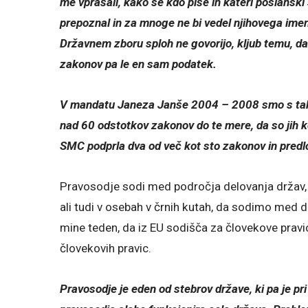
me vprašali, kako se kdo piše in kateri poslanski 
prepoznal in za mnoge ne bi vedel njihovega imen
Državnem zboru sploh ne govorijo, kljub temu, da
zakonov pa le en sam podatek.
V mandatu Janeza Janše 2004 – 2008 smo s takra
nad 60 odstotkov zakonov do te mere, da so jih k
SMC podprla dva od več kot sto zakonov in predlog
Pravosodje sodi med področja delovanja držav, k
ali tudi v osebah v črnih kutah, da sodimo med d
mine teden, da iz EU sodišča za človekove pravice
človekovih pravic.
Pravosodje je eden od stebrov države, ki pa je pr