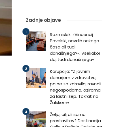
Zadnje objave
Razmislek: »Vincencij
Pavelski, navdih nekega
časa ali tudi
današnjega?«. Vsekakor
da, tudi današnjega«
Korupcija: “Z javnim
denarjem v zdravstvu,
pa ne za zdravila, ravnali
negospodarno, oziroma
za lastni žep. Tokrat na
Žalskem«
Želja, cilj ali samo
prestavitev? Destinacija
Celje z Deželo Celjsko na