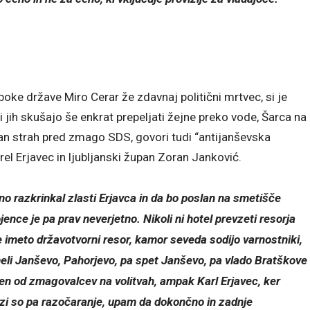
oboke države Miro Cerar že zdavnaj politični mrtvec, si je
mi jih skušajo še enkrat prepeljati žejne preko vode, Šarca na
očan strah pred zmago SDS, govori tudi “antijanševska
rel Erjavec in ljubljanski župan Zoran Janković.
o razkrinkal zlasti Erjavca in da bo poslan na smetišče
jence je pa prav neverjetno. Nikoli ni hotel prevzeti resorja
e imeto državotvorni resor, kamor seveda sodijo varnostniki,
meli Janševo, Pahorjevo, pa spet Janševo, pa vlado Bratškove
eden od zmagovalcev na volitvah, ampak Karl Erjavec, ker
brazi so pa razočaranje, upam da dokončno in zadnje