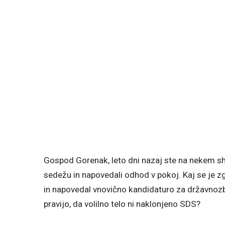
Gospod Gorenak, leto dni nazaj ste na nekem sho
sedežu in napovedali odhod v pokoj. Kaj se je z
in napovedal vnovično kandidaturo za državnozbo
pravijo, da volilno telo ni naklonjeno SDS?