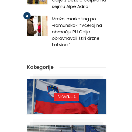
sejmu Alpe Adria!
Mrežni marketing po
»romunsko«: “Včeraj na
območju PU Celje
obravnavali štiri drzne
tatvine.”
Kategorije
SLOVENIJA