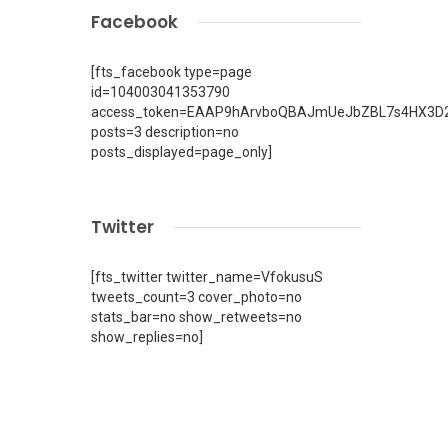
Facebook
[fts_facebook type=page
id=104003041353790
access_token=EAAP9hArvboQBAJmUeJbZBL7s4HX3D2
posts=3 description=no
posts_displayed=page_only]
Twitter
[fts_twitter twitter_name=VfokusuS
tweets_count=3 cover_photo=no
stats_bar=no show_retweets=no
show_replies=no]