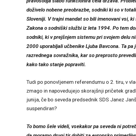
pravosodja slabo funkcionira cela država. Probl
doživelo nobene preobrazbe, sodniki ki so v total
Sloveniji. V trajni mandat so bili imenovani vsi, ki
Zakona o sodniški službi iz leta 1994. Po tem dol
sodniki, ki v prejšnjem sistemu pri svojem delu ni
2000 uporabljali učbenike Ljuba Bavcona. Ta pa je
razrednega sovražnika, kar so preprosto prevedl
kako tako stanje popraviti.
Tudi po ponovljenem referendumu o 2. tiru, v vlad
zmago in napovedujejo skorajšnji pričetek grad
junija, če bo seveda predsednik SDS Janez Janš
suspendiran?
To bomo šele videli, vsekakor pa seveda ni potreb
da moramo drugi tir dobiti za evropsko primerljivo