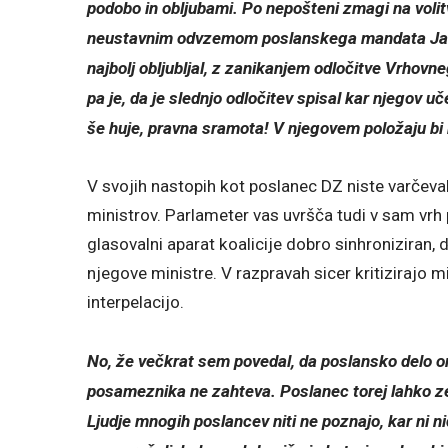
podobo in obljubami. Po nepošteni zmagi na volitv
neustavnim odvzemom poslanskega mandata Janez
najbolj obljubljal, z zanikanjem odločitve Vrhov
pa je, da je slednjo odločitev spisal kar njegov uč
še huje, pravna sramota! V njegovem položaju bi 
V svojih nastopih kot poslanec DZ niste varčeval
ministrov. Parlameter vas uvršča tudi v sam vrh p
glasovalni aparat koalicije dobro sinhroniziran, 
njegove ministre. V razpravah sicer kritizirajo m
interpelacijo.
No, že večkrat sem povedal, da poslansko delo 
posameznika ne zahteva. Poslanec torej lahko zelo
Ljudje mnogih poslancev niti ne poznajo, kar ni n