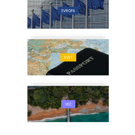
EVROPA
SVET
i
VEČ