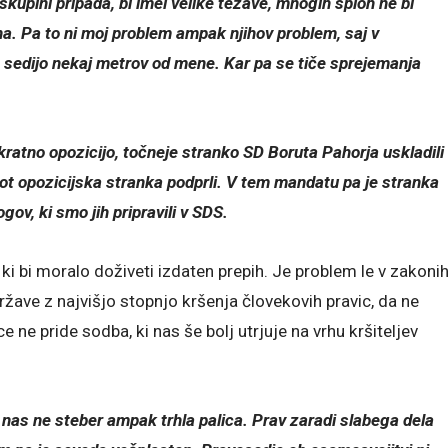
skupini pripada, bi imel velike težave, mnogih sploh ne bi
a. Pa to ni moj problem ampak njihov problem, saj v
 sedijo nekaj metrov od mene. Kar pa se tiče sprejemanja
tno opozicijo, točneje stranko SD Boruta Pahorja uskladili
ot opozicijska stranka podprli. V tem mandatu pa je stranka
ov, ki smo jih pripravili v SDS.
i bi moralo doživeti izdaten prepih. Je problem le v zakoni
ržave z najvišjo stopnjo kršenja človekovih pravic, da ne
 ne pride sodba, ki nas še bolj utrjuje na vrhu kršiteljev
i nas ne steber ampak trhla palica. Prav zaradi slabega dela