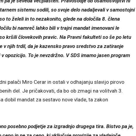
em pa je seveda večplasten. Pravosodje ob osamosvojitvi ni
itarnem sistemu sodili, so svoje delo nadaljevali v samostojni
 so to želeli in to nezakonito, glede na določila 8. člena
očilu bi namreč lahko bili v trajni mandat imenovani le
so kršili človekovih pravic. Na Pravni fakulteti so še po letu
 v njih trdil, da je kazensko pravo sredstvo za zatiranje
i v opozicijo. To je nevzdržno. V SDS imamo jasen program
ni palači Miro Cerar in ostali v odhajanju slavijo pirovo
benih del.
Je pričakovati, da bo ob zmagi na volitvah 3.
a dobil mandat za sestavo nove vlade, ta zakon
no posebno podjetje za izgradnjo drugega tira. Bistvo pa je,
 ceno in ne za ceno, ki vključuje provizije za vladajoče.