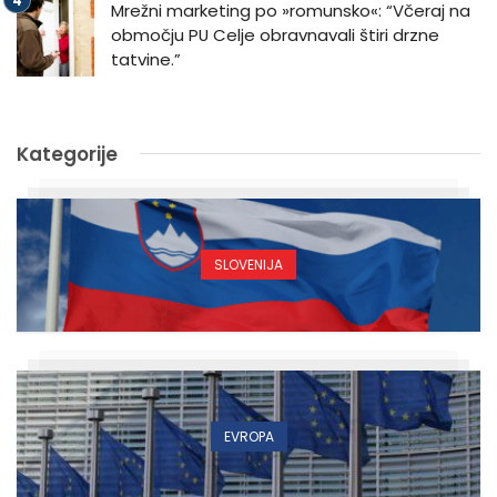
Mrežni marketing po »romunsko«: “Včeraj na
območju PU Celje obravnavali štiri drzne
tatvine.”
Kategorije
SLOVENIJA
EVROPA