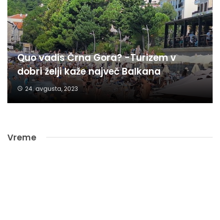
Quo vadis Črna Gora? -Turizem v
dobri želji kaže največ Balkana
24. avgusta, 2023
Vreme