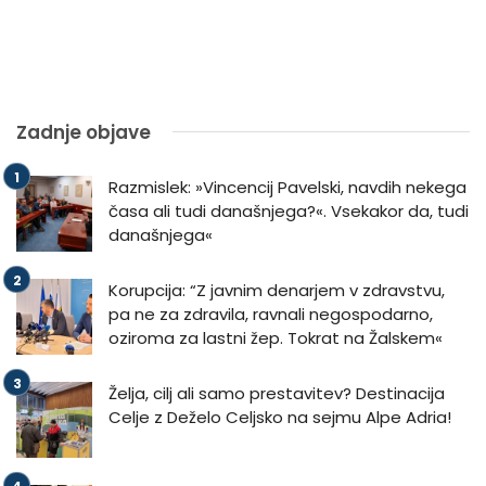
Zadnje objave
Razmislek: »Vincencij Pavelski, navdih nekega
časa ali tudi današnjega?«. Vsekakor da, tudi
današnjega«
Korupcija: “Z javnim denarjem v zdravstvu,
pa ne za zdravila, ravnali negospodarno,
oziroma za lastni žep. Tokrat na Žalskem«
Želja, cilj ali samo prestavitev? Destinacija
Celje z Deželo Celjsko na sejmu Alpe Adria!