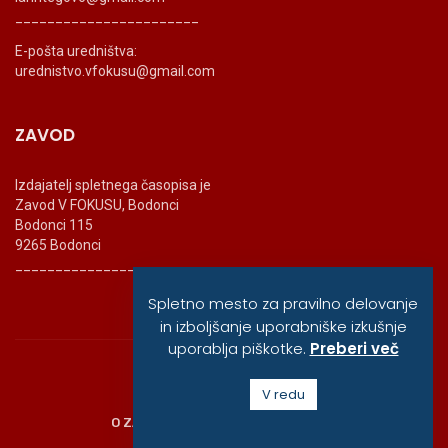
_______________________
E-pošta uredništva:
urednistvo.vfokusu@gmail.com
ZAVOD
Izdajatelj spletnega časopisa je
Zavod V FOKUSU, Bodonci
Bodonci 115
9265 Bodonci
_______________________
Spletno mesto za pravilno delovanje
in izboljšanje uporabniške izkušnje
uporablja piškotke.
Preberi več
© vfokusu, 2020
V redu
O ZAVODU
POLITIKA ZASEBNOSTI