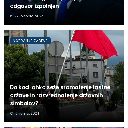
odgovor izpolnjen
27. oktobra, 2024
NOTRANJE ZADEVE
Do kod lahko seže sramotenje lastne
države in razvrednotenje državnih
simbolov?
13. junija, 2024