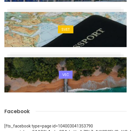
SVET
VEČ
Facebook
[fts_facebook type=page id=104003041353790