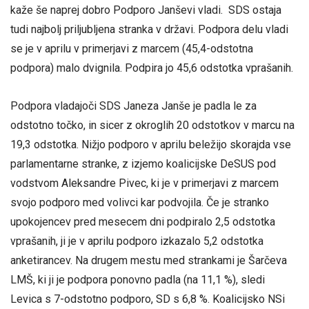
kaže še naprej dobro Podporo Janševi vladi. SDS ostaja
tudi najbolj priljubljena stranka v državi. Podpora delu vladi
se je v aprilu v primerjavi z marcem (45,4-odstotna
podpora) malo dvignila. Podpira jo 45,6 odstotka vprašanih.
Podpora vladajoči SDS Janeza Janše je padla le za
odstotno točko, in sicer z okroglih 20 odstotkov v marcu na
19,3 odstotka. Nižjo podporo v aprilu beležijo skorajda vse
parlamentarne stranke, z izjemo koalicijske DeSUS pod
vodstvom Aleksandre Pivec, ki je v primerjavi z marcem
svojo podporo med volivci kar podvojila. Če je stranko
upokojencev pred mesecem dni podpiralo 2,5 odstotka
vprašanih, ji je v aprilu podporo izkazalo 5,2 odstotka
anketirancev. Na drugem mestu med strankami je Šarčeva
LMŠ, ki ji je podpora ponovno padla (na 11,1 %), sledi
Levica s 7-odstotno podporo, SD s 6,8 %. Koalicijsko NSi