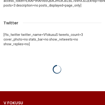
access_token=EAAP9hArvboQBAJmUeJbZBL7s4HX3D2EkfBpYtBn
posts=3 description=no posts_displayed=page_only]
Twitter
[fts_twitter twitter_name=VfokusuS tweets_count=3
cover_photo=no stats_bar=no show_retweets=no
show_replies=no]
V FOKUSU