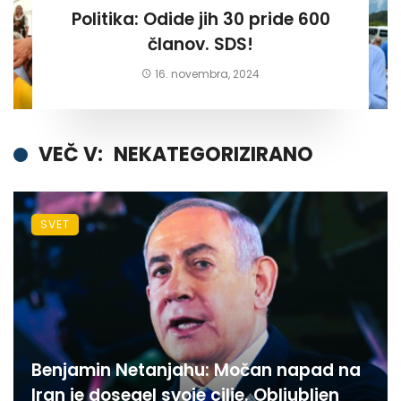
Politika: Odide jih 30 pride 600
članov. SDS!
16. novembra, 2024
VEČ V:
NEKATEGORIZIRANO
SVET
Benjamin Netanjahu: Močan napad na
Iran je dosegel svoje cilje. Obljubljen