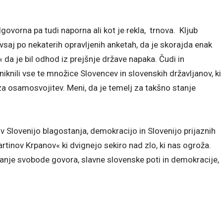
dgovorna pa tudi naporna ali kot je rekla, trnova. Kljub
aj po nekaterih opravljenih anketah, da je skorajda enak
« da je bil odhod iz prejšnje države napaka. Čudi in
knili vse te množice Slovencev in slovenskih državljanov, ki
 za osamosvojitev. Meni, da je temelj za takšno stanje
Slovenijo blagostanja, demokracijo in Slovenijo prijaznih
rtinov Krpanov« ki dvignejo sekiro nad zlo, ki nas ogroža.
anje svobode govora, slavne slovenske poti in demokracije,