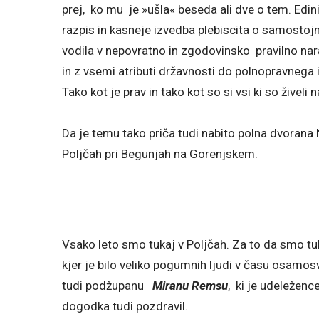
prej, ko mu je »ušla« beseda ali dve o tem. Edini 
razpis in kasneje izvedba plebiscita o samostoj
vodila v nepovratno in zgodovinsko pravilno na
in z vsemi atributi državnosti do polnopravnega
Tako kot je prav in tako kot so si vsi ki so živeli
Da je temu tako priča tudi nabito polna dvoran
Poljčah pri Begunjah na Gorenjskem.
Vsako leto smo tukaj v Poljčah. Za to da smo tuka
kjer je bilo veliko pogumnih ljudi v času osamos
tudi podžupanu
Miranu Remsu
, ki je udeležen
dogodka tudi pozdravil.