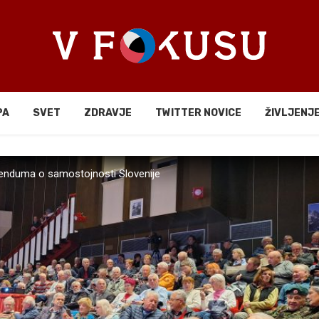
PA
SVET
ZDRAVJE
TWITTER NOVICE
ŽIVLJENJ
erenduma o samostojnosti Slovenije