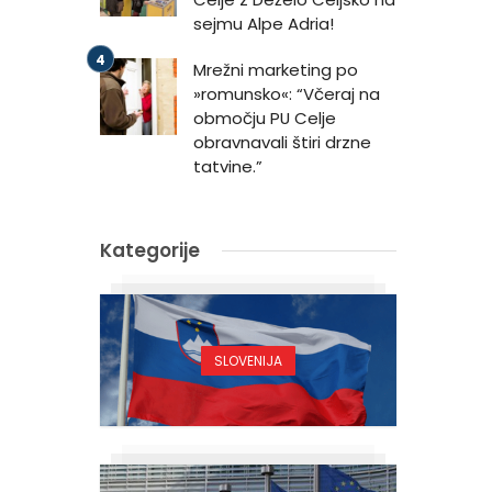
sejmu Alpe Adria!
Mrežni marketing po
»romunsko«: “Včeraj na
območju PU Celje
obravnavali štiri drzne
tatvine.”
Kategorije
SLOVENIJA