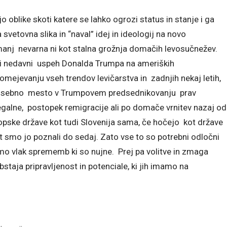
 oblike skoti katere se lahko ogrozi status in stanje i ga
svetovna slika in “naval” idej in ideologij na novo
č manj nevarna ni kot stalna grožnja domačih levosučnežev.
 nedavni uspeh Donalda Trumpa na ameriških
i omejevanju vseh trendov levičarstva in zadnjih nekaj letih,
o posebno mesto v Trumpovem predsednikovanju prav
egalne, postopek remigracije ali po domače vrnitev nazaj od
ropske države kot tudi Slovenija sama, če hočejo kot države
 kot smo jo poznali do sedaj. Zato vse to so potrebni odločni
vimo vlak sprememb ki so nujne. Prej pa volitve in zmaga
bstaja pripravljenost in potenciale, ki jih imamo na