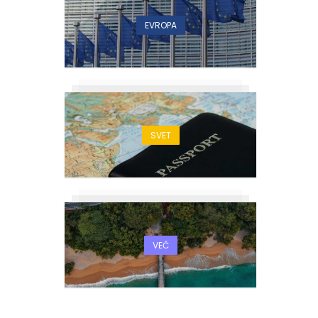
EVROPA
SVET
VEČ