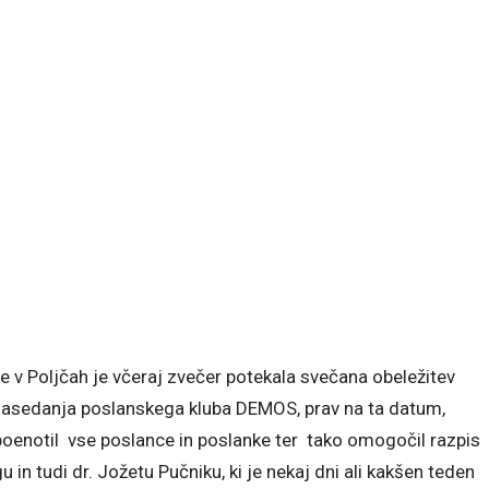
 v Poljčah je včeraj zvečer potekala svečana obeležitev
zasedanja poslanskega kluba DEMOS, prav na ta datum,
)poenotil vse poslance in poslanke ter tako omogočil razpis
 in tudi dr. Jožetu Pučniku, ki je nekaj dni ali kakšen teden