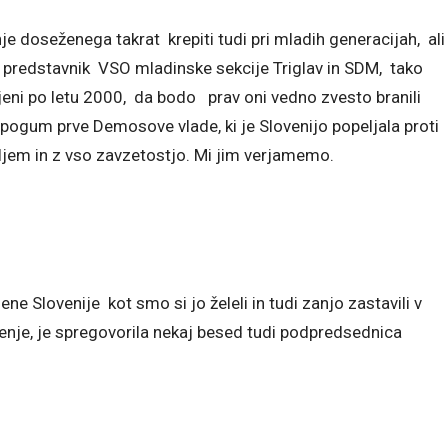
e doseženega takrat krepiti tudi pri mladih generacijah, ali
predstavnik VSO mladinske sekcije Triglav in SDM, tako
jeni po letu 2000, da bodo prav oni vedno zvesto branili
pogum prve Demosove vlade, ki je Slovenijo popeljala proti
eljem in z vso zavzetostjo. Mi jim verjamemo.
ene Slovenije kot smo si jo želeli in tudi zanjo zastavili v
jenje, je spregovorila nekaj besed tudi podpredsednica