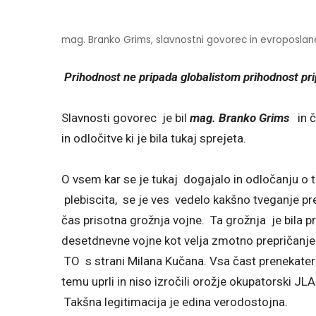
mag. Branko Grims, slavnostni govorec in evroposlan
Prihodnost ne pripada globalistom prihodnost p
Slavnosti govorec je bil
mag. Branko Grims
in 
in odločitve ki je bila tukaj sprejeta.
O vsem kar se je tukaj dogajalo in odločanju o t
plebiscita, se je ves vedelo kakšno tveganje pr
čas prisotna grožnja vojne. Ta grožnja je bila 
desetdnevne vojne kot velja zmotno prepričanje.
TO s strani Milana Kučana. Vsa čast prenekater
temu uprli in niso izročili orožje okupatorski JL
Takšna legitimacija je edina verodostojna.