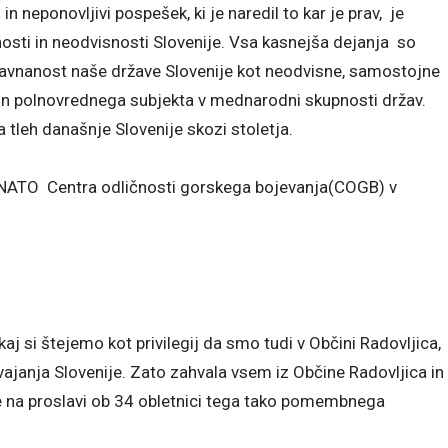
in neponovljivi pospešek, ki je naredil to kar je prav, je
nosti in neodvisnosti Slovenije. Vsa kasnejša dejanja so
ravnanost naše države Slovenije kot neodvisne, samostojne
 in polnovrednega subjekta v mednarodni skupnosti držav.
 na tleh današnje Slovenije skozi stoletja.
a NATO Centra odličnosti gorskega bojevanja(COGB) v
j si štejemo kot privilegij da smo tudi v Občini Radovljica,
vajanja Slovenije. Zato zahvala vsem iz Občine Radovljica in
ce na proslavi ob 34 obletnici tega tako pomembnega