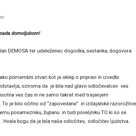
ec
ripada domoljubom!
član DEMOSA ter udeleženec dogodka, sestanka, dogovora
ako pomembni stvari kot je sklep o pripravi in izvedbi
edstavlja, oziroma da je bila nad glavo odločevalcev ves
prisotna ves čas in ne samo takrat med trajanjem
 To je bilo očitno od “zapovedane” in izdajalske razorožitve
emu posamezniku, županu in tudi poveljniku TO ki so se
A. Hvala bogu da je bila naša odločitev, odločitev ljudstva.