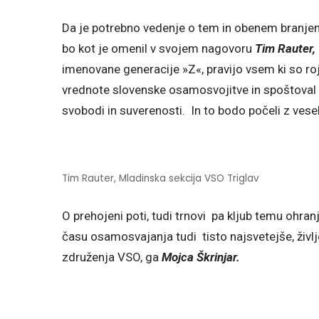
Da je potrebno vedenje o tem in obenem branjenj
bo kot je omenil v svojem nagovoru
Tim Rauter,
imenovane generacije »Z«, pravijo vsem ki so ro
vrednote slovenske osamosvojitve in spoštoval 
svobodi in suverenosti. In to bodo počeli z ves
Tim Rauter, Mladinska sekcija VSO Triglav
O prehojeni poti, tudi trnovi pa kljub temu ohranj
času osamosvajanja tudi tisto najsvetejše, živl
združenja VSO, ga
Mojca Škrinjar.