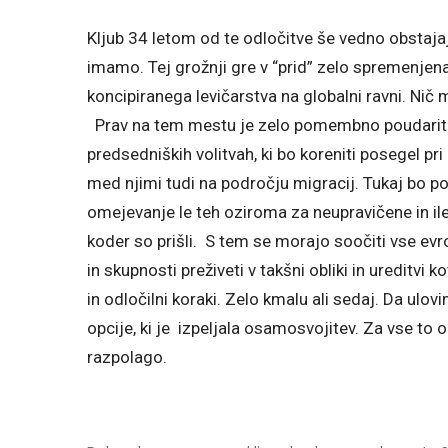
Kljub 34 letom od te odločitve še vedno obstajajo
imamo. Tej grožnji gre v “prid” zelo spremenjena 
koncipiranega levičarstva na globalni ravni. Ni
Prav na tem mestu je zelo pomembno poudariti
predsedniških volitvah, ki bo koreniti posegel pr
med njimi tudi na področju migracij. Tukaj b
omejevanje le teh oziroma za neupravičene in il
koder so prišli. S tem se morajo soočiti vse ev
in skupnosti preživeti v takšni obliki in ureditvi
in odločilni koraki. Zelo kmalu ali sedaj. Da ulo
opcije, ki je izpeljala osamosvojitev. Za vse to o
razpolago.