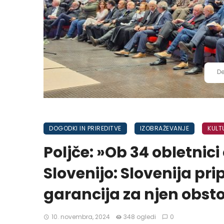
De
DOGODKI IN PRIREDITVE
IZOBRAŽEVANJE
KULT
Poljče: »Ob 34 obletnic
Slovenijo: Slovenija pr
garancija za njen obsto
10. novembra, 2024
348 ogledi
0