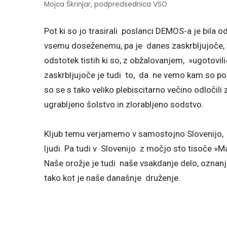
Mojca Škrinjar, podpredsednica VSO
Pot ki so jo trasirali poslanci DEMOS-a je bila o
vsemu doseženemu, pa je danes zaskrbljujoče, vs
odstotek tistih ki so, z obžalovanjem, »ugotovili
zaskrbljujoče je tudi to, da ne vemo kam so poni
so se s tako veliko plebiscitarno večino odločili
ugrabljeno šolstvo in zlorabljeno sodstvo.
Kljub temu verjamemo v samostojno Slovenijo, v 
ljudi. Pa tudi v Slovenijo z močjo sto tisoče »Ma
Naše orožje je tudi naše vsakdanje delo, oznanj
tako kot je naše današnje druženje.