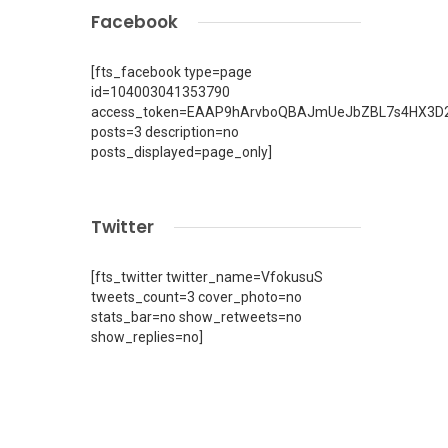
Facebook
[fts_facebook type=page
id=104003041353790
access_token=EAAP9hArvboQBAJmUeJbZBL7s4HX3D2
posts=3 description=no
posts_displayed=page_only]
Twitter
[fts_twitter twitter_name=VfokusuS
tweets_count=3 cover_photo=no
stats_bar=no show_retweets=no
show_replies=no]