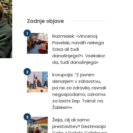
Zadnje objave
Razmislek: »Vincencij
Pavelski, navdih nekega
časa ali tudi
današnjega?«. Vsekakor
da, tudi današnjega«
Korupcija: “Z javnim
denarjem v zdravstvu,
pa ne za zdravila, ravnali
negospodarno, oziroma
za lastni žep. Tokrat na
Žalskem«
Želja, cilj ali samo
prestavitev? Destinacija
Celje z Deželo Celjsko na