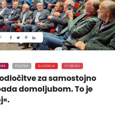
li
URA
POLITIKA
SLOVENIJA
V FOKUSU
i odločitve za samostojno
ipada domoljubom. To je
j«.