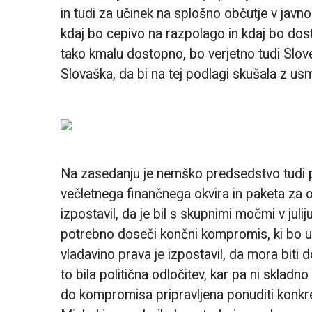
in tudi za učinek na splošno občutje v jav
kdaj bo cepivo na razpolago in kdaj bo dosto
tako kmalu dostopno, bo verjetno tudi Slov
Slovaška, da bi na tej podlagi skušala z usme
Na zasedanju je nemško predsedstvo tudi p
večletnega finančnega okvira in paketa za 
izpostavil, da je bil s skupnimi močmi v ju
potrebno doseči končni kompromis, ki bo u
vladavino prava je izpostavil, da mora biti
to bila politična odločitev, kar pa ni skladno
do kompromisa pripravljena ponuditi konkr