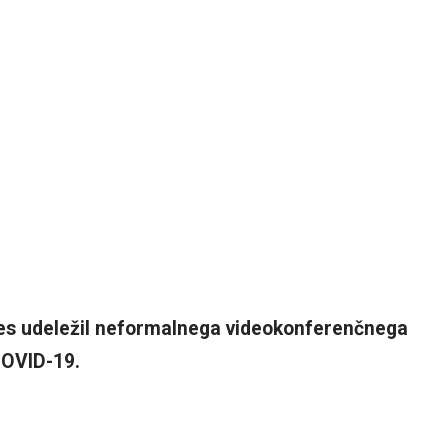
es udeležil neformalnega videokonferenčnega
COVID-19.