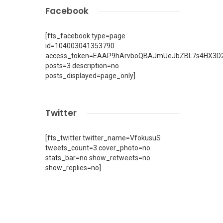
,
Facebook
[fts_facebook type=page
id=104003041353790
access_token=EAAP9hArvboQBAJmUeJbZBL7s4HX3D2
posts=3 description=no
posts_displayed=page_only]
Twitter
[fts_twitter twitter_name=VfokusuS
tweets_count=3 cover_photo=no
stats_bar=no show_retweets=no
show_replies=no]