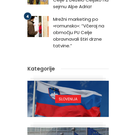
sejmu Alpe Adria!
Mrežni marketing po
»romunsko«: “Včeraj na
območju PU Celje
obravnavali štiri drzne
tatvine.”
Kategorije
SLOVENIJA