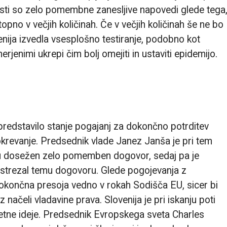
nosti so zelo pomembne zanesljive napovedi glede tega
pno v večjih količinah. Če v večjih količinah še ne bo
enija izvedla vsesplošno testiranje, podobno kot
rjenimi ukrepi čim bolj omejiti in ustaviti epidemijo.
redstavilo stanje pogajanj za dokončno potrditev
okrevanje. Predsednik vlade Janez Janša je pri tem
liju dosežen zelo pomemben dogovor, sedaj pa je
strezal temu dogovoru. Glede pogojevanja z
 dokončna presoja vedno v rokah Sodišča EU, sicer bi
 z načeli vladavine prava. Slovenija je pri iskanju poti
etne ideje. Predsednik Evropskega sveta Charles