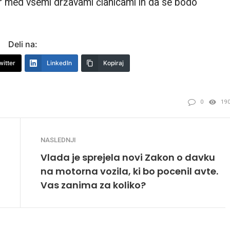
r med vsemi državami članicami in da se bodo
Deli na:
witter
LinkedIn
Kopiraj
0
19
NASLEDNJI
Vlada je sprejela novi Zakon o davku
na motorna vozila, ki bo pocenil avte.
Vas zanima za koliko?