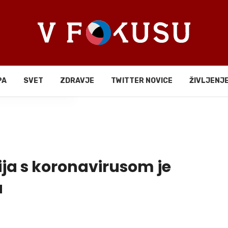
PA
SVET
ZDRAVJE
TWITTER NOVICE
ŽIVLJENJ
li
ija s koronavirusom je
a