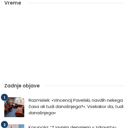
Vreme
Zadnje objave
Razmislek: »Vincencij Pavelski, navdih nekega
časa ali tudi današnjega?«. Vsekakor da, tudi
današnjega«
Korupcija: “Z javnim denarjem v zdravstvu,