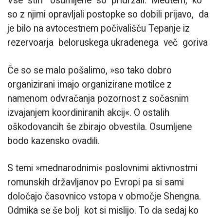
Vse štiri osumljene so pridržali. Medtem, ko
so z njimi opravljali postopke so dobili prijavo, da
je bilo na avtocestnem počivališču Tepanje iz
rezervoarja beloruskega ukradenega več goriva
Če so se malo pošalimo, »so tako dobro
organizirani imajo organizirane motilce z
namenom odvračanja pozornost z sočasnim
izvajanjem koordiniranih akcij«. O ostalih
oškodovancih še zbirajo obvestila. Osumljene
bodo kazensko ovadili.
S temi »mednarodnimi« poslovnimi aktivnostmi
romunskih državljanov po Evropi pa si sami
določajo časovnico vstopa v območje Shengna.
Odmika se še bolj kot si mislijo. To da sedaj ko