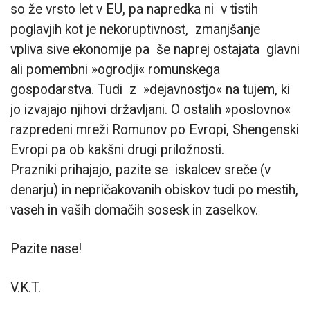
so že vrsto let v EU, pa napredka ni v tistih
poglavjih kot je nekoruptivnost, zmanjšanje
vpliva sive ekonomije pa še naprej ostajata glavni
ali pomembni »ogrodji« romunskega
gospodarstva. Tudi z »dejavnostjo« na tujem, ki
jo izvajajo njihovi državljani. O ostalih »poslovno«
razpredeni mreži Romunov po Evropi, Shengenski
Evropi pa ob kakšni drugi priložnosti.
Prazniki prihajajo, pazite se iskalcev sreče (v
denarju) in nepričakovanih obiskov tudi po mestih,
vaseh in vaših domačih sosesk in zaselkov.
Pazite nase!
V.K.T.