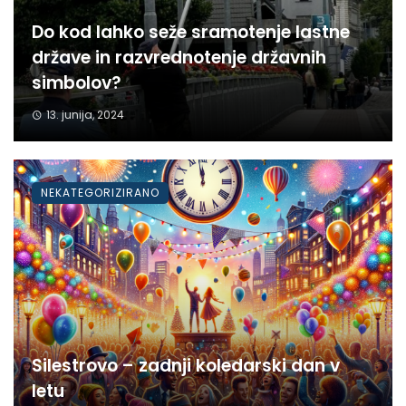
Do kod lahko seže sramotenje lastne
države in razvrednotenje državnih
simbolov?
13. junija, 2024
NEKATEGORIZIRANO
Silestrovo – zadnji koledarski dan v
letu