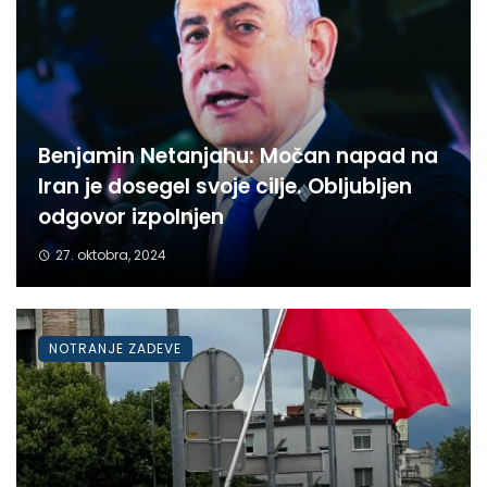
Benjamin Netanjahu: Močan napad na
Iran je dosegel svoje cilje. Obljubljen
odgovor izpolnjen
27. oktobra, 2024
NOTRANJE ZADEVE