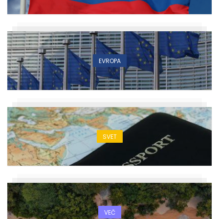
EVROPA
SVET
VEČ