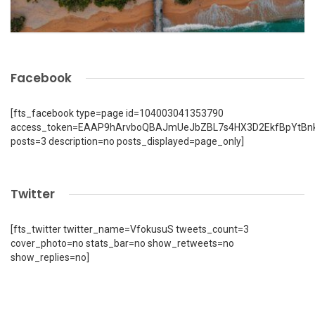
Facebook
[fts_facebook type=page id=104003041353790
access_token=EAAP9hArvboQBAJmUeJbZBL7s4HX3D2EkfBpYtBn
posts=3 description=no posts_displayed=page_only]
Twitter
[fts_twitter twitter_name=VfokusuS tweets_count=3
cover_photo=no stats_bar=no show_retweets=no
show_replies=no]