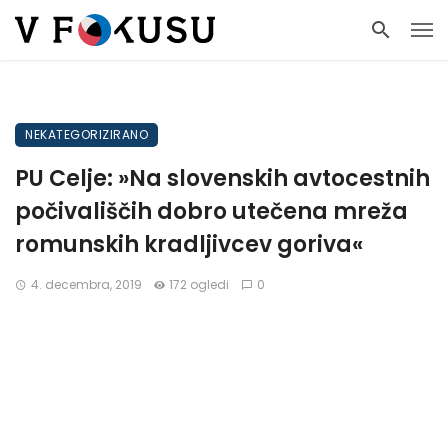
NEKATEGORIZIRANO
PU Celje: »Na slovenskih avtocestnih
počivališčih dobro utečena mreža
romunskih kradljivcev goriva«
4. decembra, 2019
172 ogledi
0