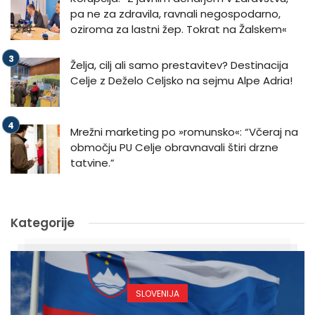
pa ne za zdravila, ravnali negospodarno,
oziroma za lastni žep. Tokrat na Žalskem«
Želja, cilj ali samo prestavitev? Destinacija
Celje z Deželo Celjsko na sejmu Alpe Adria!
Mrežni marketing po »romunsko«: “Včeraj na
območju PU Celje obravnavali štiri drzne
tatvine.”
Kategorije
SLOVENIJA