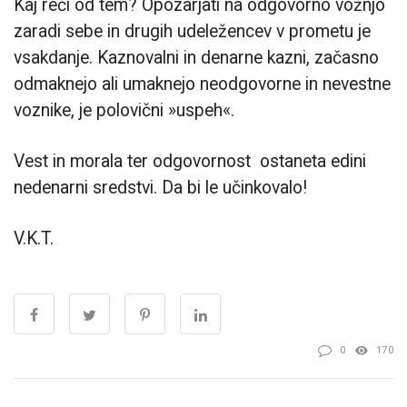
Kaj reči od tem? Opozarjati na odgovorno vožnjo
zaradi sebe in drugih udeležencev v prometu je
vsakdanje. Kaznovalni in denarne kazni, začasno
odmaknejo ali umaknejo neodgovorne in nevestne
voznike, je polovični »uspeh«.
Vest in morala ter odgovornost ostaneta edini
nedenarni sredstvi. Da bi le učinkovalo!
V.K.T.
0
170