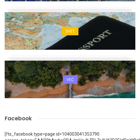
SVET
VEČ
Facebook
[fts_facebook type=page id=104003041353790