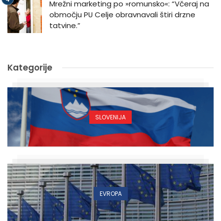
Mrežni marketing po »romunsko«: “Včeraj na
območju PU Celje obravnavali štiri drzne
tatvine.”
Kategorije
SLOVENIJA
EVROPA