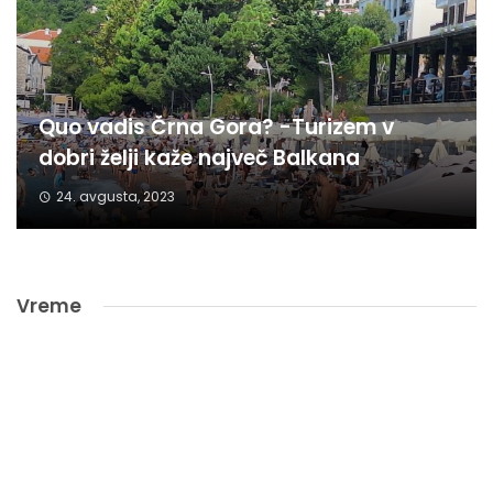
Quo vadis Črna Gora? -Turizem v
dobri želji kaže največ Balkana
24. avgusta, 2023
Vreme