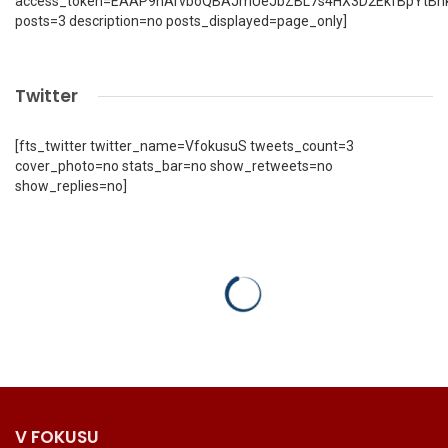
access_token=EAAP9hArvboQBAJmUeJbZBL7s4HX3D2EkfBpYtBn
posts=3 description=no posts_displayed=page_only]
Twitter
[fts_twitter twitter_name=VfokusuS tweets_count=3
cover_photo=no stats_bar=no show_retweets=no
show_replies=no]
V FOKUSU