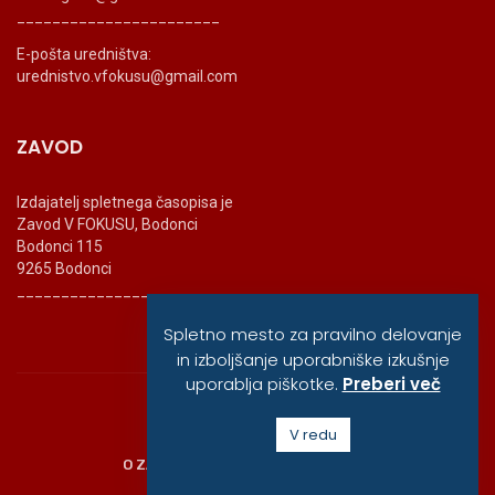
_______________________
E-pošta uredništva:
urednistvo.vfokusu@gmail.com
ZAVOD
Izdajatelj spletnega časopisa je
Zavod V FOKUSU, Bodonci
Bodonci 115
9265 Bodonci
_______________________
Spletno mesto za pravilno delovanje
in izboljšanje uporabniške izkušnje
uporablja piškotke.
Preberi več
© vfokusu, 2020
V redu
O ZAVODU
POLITIKA ZASEBNOSTI