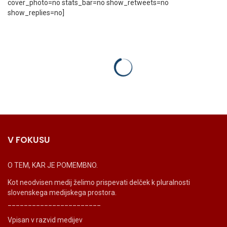
cover_photo=no stats_bar=no show_retweets=no
show_replies=no]
V FOKUSU
O TEM, KAR JE POMEMBNO.
Kot neodvisen medij želimo prispevati delček k pluralnosti
slovenskega medijskega prostora.
_______________________
Vpisan v razvid medijev