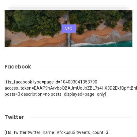
VEČ
Facebook
[fts_facebook type=page id=104003041353790
access_token=EAAP9hArvboQBAJmUeJbZBL7s4HX3D2EkfBpYtBn
posts=3 description=no posts_displayed=page_only]
Twitter
[fts_twitter twitter_name=VfokusuS tweets_count=3