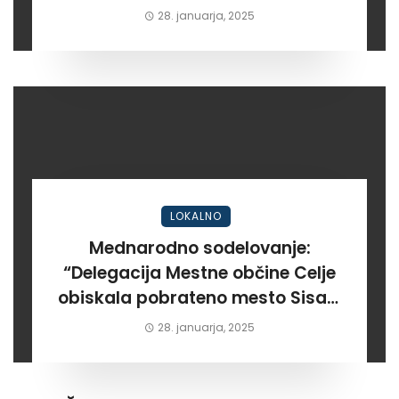
28. januarja, 2025
LOKALNO
Mednarodno sodelovanje:
“Delegacija Mestne občine Celje
obiskala pobrateno mesto Sisak.
Po dooolgem času!”
28. januarja, 2025