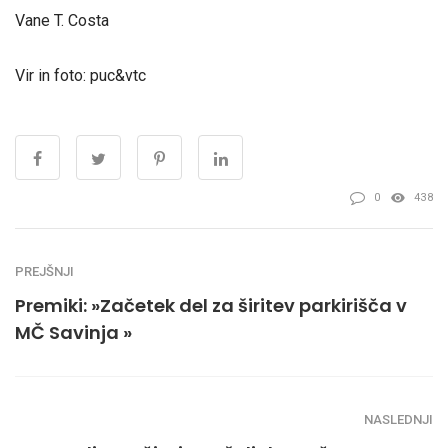
Vane T. Costa
Vir in foto: puc&vtc
0
438
PREJŠNJI
Premiki: »Začetek del za širitev parkirišča v
MČ Savinja »
NASLEDNJI