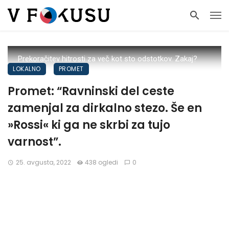
Prekoračitev hitrosti za več kot sto odstotkov. Zakaj?
LOKALNO
PROMET
Promet: “Ravninski del ceste
zamenjal za dirkalno stezo. Še en
»Rossi« ki ga ne skrbi za tujo
varnost”.
25. avgusta, 2022
438 ogledi
0