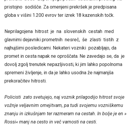
pristojno sodišče. Za omenjeni prekršek je predpisana
globa v višini 1.200 evrov ter izrek 18 kazenskih točk.
Neprilagojena hitrost je na slovenskih cestah med
glavnimi dejavniki prometnih nesreč, še zlasti tistih z
najhujšimi posledicami. Nekateri vozniki pozabljajo, da
promet in cesta napak ne oproščata. Ne zavedajo se, da je
dovolj zgolj trenutek nepazljivosti, ki jim lahko popolnoma
spremeni življenje, in da je lahko usodna že najmanjša
prekoračitev hitrosti.
Policisti zato svetujejo, naj voznik prilagodijo hitrost svoje
vožnje veljavnim omejitvam, pa tudi svojemu vozniškemu
znanju in izkušnjam ter razmeram na cestah. In bolje je en »
Rossi« manj na cesto in več varnosti na cesti.