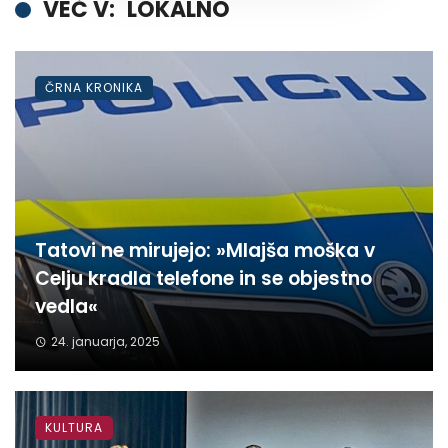
VEČ V:
LOKALNO
ČRNA KRONIKA
Tatovi ne mirujejo: »Mlajša moška v
Celju kradla telefone in se objestno
vedla«
24. januarja, 2025
KULTURA