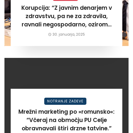
Korupcija: “Z javnim denarjem v
zdravstvu, pa ne za zdravila,
ravnali negospodarno, oziroma
za lastni žep. Tokrat na Žalskem«
30. januarja, 2025
NOTRANJE ZADEVE
Mrežni marketing po »romunsko«:
“Včeraj na območju PU Celje
obravnavali štiri drzne tatvine.”