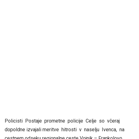
Policisti Postaje prometne policije Celje so včeraj
dopoldne izvajali meritve hitrosti v naselju Ivenca, na
cestnem odseku regionalne ceste Vojnik – Frankolovo.