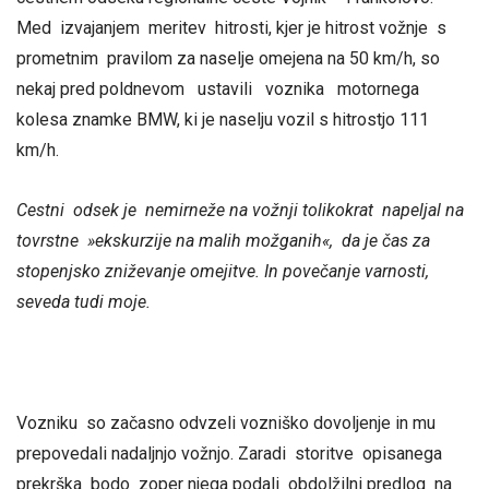
Med izvajanjem meritev hitrosti, kjer je hitrost vožnje s
prometnim pravilom za naselje omejena na 50 km/h, so
nekaj pred poldnevom ustavili voznika motornega
kolesa znamke BMW, ki je naselju vozil s hitrostjo 111
km/h.
Cestni odsek je nemirneže na vožnji tolikokrat napeljal na
tovrstne »ekskurzije na malih možganih«, da je čas za
stopenjsko zniževanje omejitve. In povečanje varnosti,
seveda tudi moje.
Vozniku so začasno odvzeli vozniško dovoljenje in mu
prepovedali nadaljnjo vožnjo. Zaradi storitve opisanega
prekrška bodo zoper njega podali obdolžilni predlog na