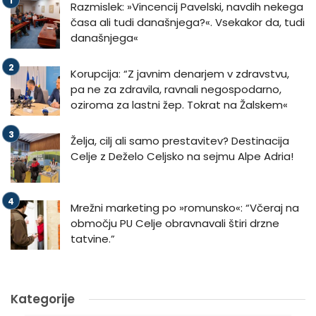
Razmislek: »Vincencij Pavelski, navdih nekega
časa ali tudi današnjega?«. Vsekakor da, tudi
današnjega«
Korupcija: “Z javnim denarjem v zdravstvu,
pa ne za zdravila, ravnali negospodarno,
oziroma za lastni žep. Tokrat na Žalskem«
Želja, cilj ali samo prestavitev? Destinacija
Celje z Deželo Celjsko na sejmu Alpe Adria!
Mrežni marketing po »romunsko«: “Včeraj na
območju PU Celje obravnavali štiri drzne
tatvine.”
Kategorije