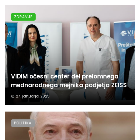
ZDRAVJE
VIDIM očesni center del prelomnega
mednarodnega mejnika podjetja ZEISS
27. januarja, 2025
POLITIKA