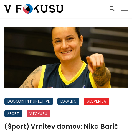
DOGODKI IN PRIREDITVE
LOKALNO
SLOVENIJA
ŠPORT
V FOKUSU
(Šport) Vrnitev domov: Nika Barič