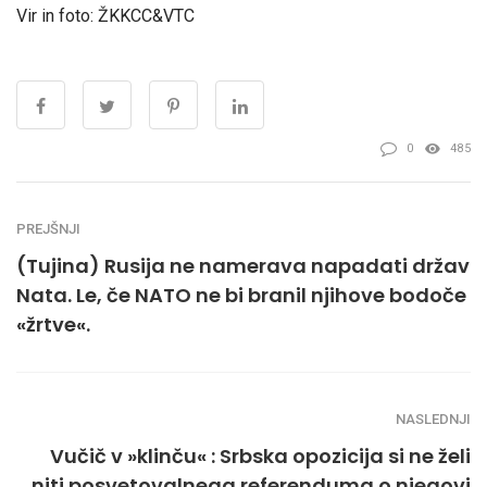
Vir in foto: ŽKKCC&VTC
0
485
PREJŠNJI
(Tujina) Rusija ne namerava napadati držav
Nata. Le, če NATO ne bi branil njihove bodoče
«žrtve«.
NASLEDNJI
Vučič v »klinču« : Srbska opozicija si ne želi
niti posvetovalnega referenduma o njegovi