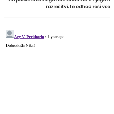
razrešitvi. Le odhod reši vse