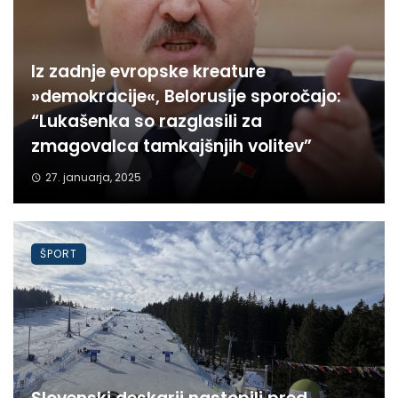
Iz zadnje evropske kreature
»demokracije«, Belorusije sporočajo:
“Lukašenka so razglasili za
zmagovalca tamkajšnjih volitev”
27. januarja, 2025
ŠPORT