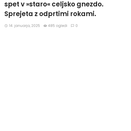
spet v »staro« celjsko gnezdo.
Sprejeta z odprtimi rokami.
14. januarja, 2025
485 ogledi
0