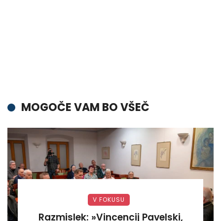
MOGOČE VAM BO VŠEČ
V FOKUSU
Razmislek: »Vincencij Pavelski,