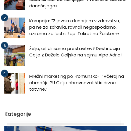
današnjega«
Korupcija: “Z javnim denarjem v zdravstvu,
pa ne za zdravila, ravnali negospodarno,
oziroma za lastni žep. Tokrat na Žalskem«
Želja, cilj ali samo prestavitev? Destinacija
Celje z Deželo Celjsko na sejmu Alpe Adria!
Mrežni marketing po »romunsko«: “Včeraj na
območju PU Celje obravnavali štiri drzne
tatvine.”
Kategorije