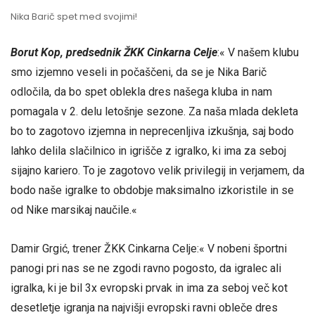
Nika Barič spet med svojimi!
Borut Kop, predsednik ŽKK Cinkarna Celje
:« V našem klubu
smo izjemno veseli in počaščeni, da se je Nika Barič
odločila, da bo spet oblekla dres našega kluba in nam
pomagala v 2. delu letošnje sezone. Za naša mlada dekleta
bo to zagotovo izjemna in neprecenljiva izkušnja, saj bodo
lahko delila slačilnico in igrišče z igralko, ki ima za seboj
sijajno kariero. To je zagotovo velik privilegij in verjamem, da
bodo naše igralke to obdobje maksimalno izkoristile in se
od Nike marsikaj naučile.«
Damir Grgić, trener ŽKK Cinkarna Celje:« V nobeni športni
panogi pri nas se ne zgodi ravno pogosto, da igralec ali
igralka, ki je bil 3x evropski prvak in ima za seboj več kot
desetletje igranja na najvišji evropski ravni obleče dres