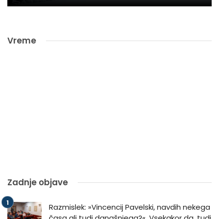
Vreme
Zadnje objave
Razmislek: »Vincencij Pavelski, navdih nekega
časa ali tudi današnjega?«. Vsekakor da, tudi