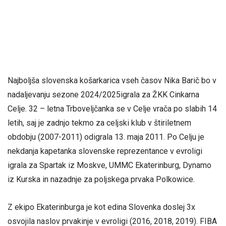
Najboljša slovenska košarkarica vseh časov Nika Barič bo v
nadaljevanju sezone 2024/2025igrala za ŽKK Cinkarna
Celje. 32 – letna Trboveljčanka se v Celje vrača po slabih 14
letih, saj je zadnjo tekmo za celjski klub v štiriletnem
obdobju (2007-2011) odigrala 13. maja 2011. Po Celju je
nekdanja kapetanka slovenske reprezentance v evroligi
igrala za Spartak iz Moskve, UMMC Ekaterinburg, Dynamo
iz Kurska in nazadnje za poljskega prvaka Polkowice.
Z ekipo Ekaterinburga je kot edina Slovenka doslej 3x
osvojila naslov prvakinje v evroligi (2016, 2018, 2019). FIBA