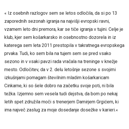
« Iz osebnih razlogov sem se letos odločila, da si po 13
zaporednih sezonah igranja na najvišji evropski ravni,
vzamem leto dni premora, kar se tiče igranja v tujini. Celje je
klub, kjer sem košarkarsko in osebnostno dozorela in iz
katerega sem leta 2011 prestopila v takratnega evropskega
prvaka. Tudi, ko sem bila na tujem sem se pred vsako
sezono in v vsaki pavzi rada vračala na treninge v knežje
mesto. Odločitev, da v 2. delu letošnje sezone s svojimi
izkušnjami pomagam številnim mladim košarkaricam
Cinkarne, ki so šele dobro na začetku svoje poti, ni bila
težka. Izjemno sem vesela tudi dejstva, da bom po nekaj
letih spet združila moči s trenerjem Damirjem Grgićem, ki
ima največ zaslug za moje dosedanje dosežke v karieri.«