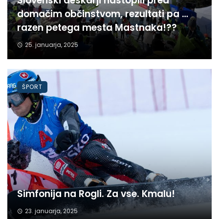
Slovenski deskarji nastopili pred
domačim občinstvom, rezultati pa …
razen petega mesta Mastnaka!??
25. januarja, 2025
ŠPORT
Simfonija na Rogli. Za vse. Kmalu!
23. januarja, 2025