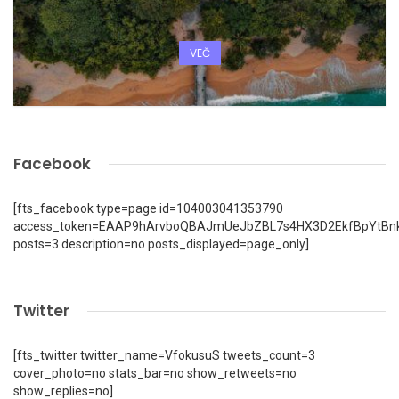
VEČ
Facebook
[fts_facebook type=page id=104003041353790
access_token=EAAP9hArvboQBAJmUeJbZBL7s4HX3D2EkfBpYtBn
posts=3 description=no posts_displayed=page_only]
Twitter
[fts_twitter twitter_name=VfokusuS tweets_count=3
cover_photo=no stats_bar=no show_retweets=no
show_replies=no]