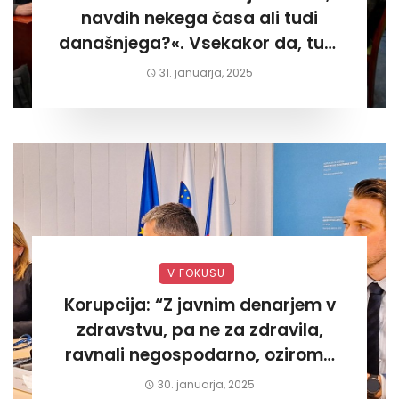
navdih nekega časa ali tudi
današnjega?«. Vsekakor da, tudi
današnjega«
31. januarja, 2025
V FOKUSU
Korupcija: “Z javnim denarjem v
zdravstvu, pa ne za zdravila,
ravnali negospodarno, oziroma
za lastni žep. Tokrat na Žalskem«
30. januarja, 2025