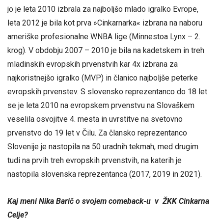
jo je leta 2010 izbrala za najboljšo mlado igralko Evrope,
leta 2012 je bila kot prva »Cinkarnarka« izbrana na naboru
ameriške profesionalne WNBA lige (Minnestoa Lynx – 2.
krog). V obdobju 2007 – 2010 je bila na kadetskem in treh
mladinskih evropskih prvenstvih kar 4x izbrana za
najkoristnejšo igralko (MVP) in članico najboljše peterke
evropskih prvenstev. S slovensko reprezentanco do 18 let
se je leta 2010 na evropskem prvenstvu na Slovaškem
veselila osvojitve 4. mesta in uvrstitve na svetovno
prvenstvo do 19 let v Čilu. Za člansko reprezentanco
Slovenije je nastopila na 50 uradnih tekmah, med drugim
tudi na prvih treh evropskih prvenstvih, na katerih je
nastopila slovenska reprezentanca (2017, 2019 in 2021).
Kaj meni Nika Barič o svojem comeback-u v ŽKK Cinkarna
Celje?