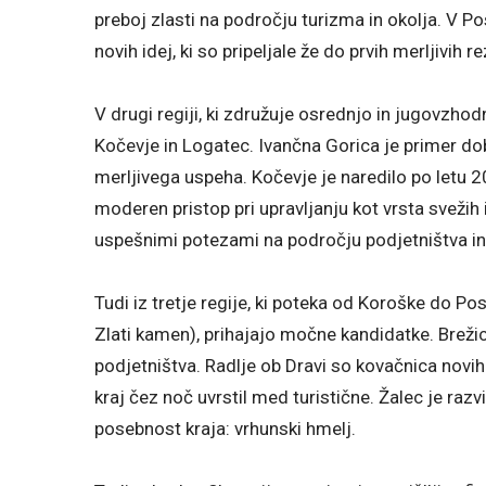
preboj zlasti na področju turizma in okolja. V Pos
novih idej, ki so pripeljale že do prvih merljivih re
V drugi regiji, ki združuje osrednjo in jugovzhodn
Kočevje in Logatec. Ivančna Gorica je primer dob
merljivega uspeha. Kočevje je naredilo po letu 2
moderen pristop pri upravljanju kot vrsta svežih 
uspešnimi potezami na področju podjetništva in
Tudi iz tretje regije, ki poteka od Koroške do P
Zlati kamen), prihajajo močne kandidatke. Breži
podjetništva. Radlje ob Dravi so kovačnica novih i
kraj čez noč uvrstil med turistične. Žalec je ra
posebnost kraja: vrhunski hmelj.