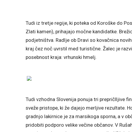
Tudi iz tretje regije, ki poteka od Koroške do P
Zlati kamen), prihajajo močne kandidatke. Breži
podjetništva. Radlje ob Dravi so kovačnica novih i
kraj čez noč uvrstil med turistične. Žalec je ra
posebnost kraja: vrhunski hmelj.
Tudi vzhodna Slovenija ponuja tri prepričlljive fi
sveže pristope, ki že dajejo merljive rezultate. 
gradnjo lakirnice je za marsikoga sporna, a v o
pridobiti podporo velike večine občanov. V Rušah