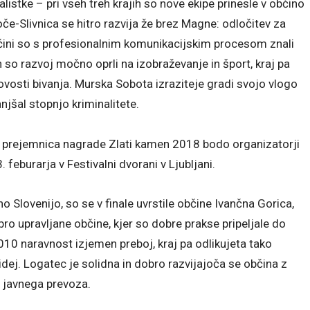
nalistke – pri vseh treh krajih so nove ekipe prinesle v občino
Hoče-Slivnica se hitro razvija že brez Magne: odločitev za
bčini so s profesionalnim komunikacijskim procesom znali
 so razvoj močno oprli na izobraževanje in šport, kraj pa
vosti bivanja. Murska Sobota izraziteje gradi svojo vlogo
anjšal stopnjo kriminalitete.
je prejemnica nagrade Zlati kamen 2018 bodo organizatorji
 feburarja v Festivalni dvorani v Ljubljani.
o Slovenijo, so se v finale uvrstile občine Ivančna Gorica,
ro upravljane občine, kjer so dobre prakse pripeljale do
010 naravnost izjemen preboj, kraj pa odlikujeta tako
idej. Logatec je solidna in dobro razvijajoča se občina z
 javnega prevoza.