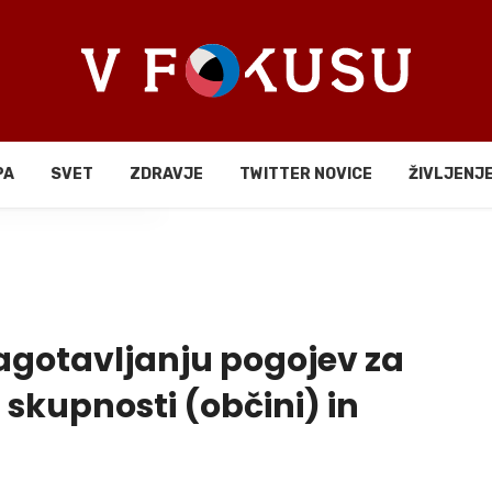
PA
SVET
ZDRAVJE
TWITTER NOVICE
ŽIVLJENJ
li
zagotavljanju pogojev za
i skupnosti (občini) in