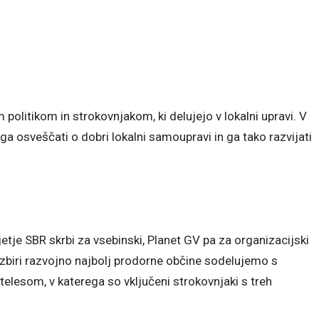
politikom in strokovnjakom, ki delujejo v lokalni upravi. V
ga osveščati o dobri lokalni samoupravi in ga tako razvijati
etje SBR skrbi za vsebinski, Planet GV pa za organizacijski
 izbiri razvojno najbolj prodorne občine sodelujemo s
lesom, v katerega so vključeni strokovnjaki s treh