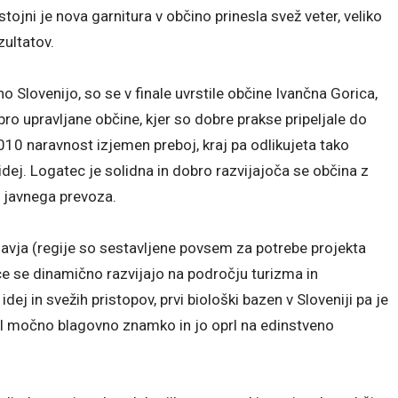
tojni je nova garnitura v občino prinesla svež veter, veliko
zultatov.
o Slovenijo, so se v finale uvrstile občine Ivančna Gorica,
ro upravljane občine, kjer so dobre prakse pripeljale do
010 naravnost izjemen preboj, kraj pa odlikujeta tako
idej. Logatec je solidna in dobro razvijajoča se občina z
 javnega prevoza.
osavja (regije so sestavljene povsem za potrebe projekta
ce se dinamično razvijajo na področju turizma in
dej in svežih pristopov, prvi biološki bazen v Sloveniji pa je
zvil močno blagovno znamko in jo oprl na edinstveno