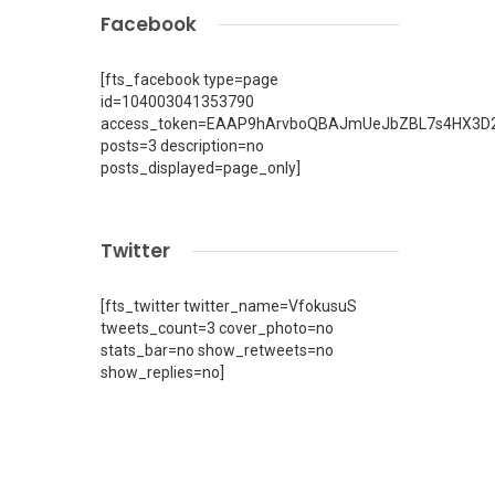
Facebook
[fts_facebook type=page
id=104003041353790
access_token=EAAP9hArvboQBAJmUeJbZBL7s4HX3D2
posts=3 description=no
posts_displayed=page_only]
Twitter
[fts_twitter twitter_name=VfokusuS
tweets_count=3 cover_photo=no
stats_bar=no show_retweets=no
show_replies=no]