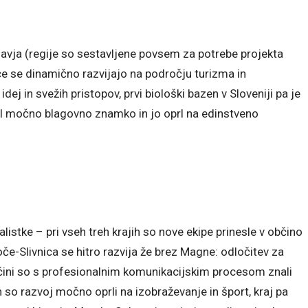
osavja (regije so sestavljene povsem za potrebe projekta
ce se dinamično razvijajo na področju turizma in
dej in svežih pristopov, prvi biološki bazen v Sloveniji pa je
zvil močno blagovno znamko in jo oprl na edinstveno
nalistke – pri vseh treh krajih so nove ekipe prinesle v občino
Hoče-Slivnica se hitro razvija že brez Magne: odločitev za
bčini so s profesionalnim komunikacijskim procesom znali
 so razvoj močno oprli na izobraževanje in šport, kraj pa