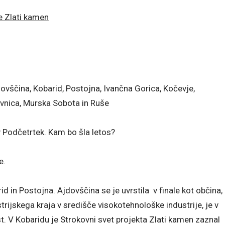
je Zlati kamen
vščina, Kobarid, Postojna, Ivančna Gorica, Kočevje,
livnica, Murska Sobota in Ruše
v Podčetrtek. Kam bo šla letos?
e.
d in Postojna. Ajdovščina se je uvrstila v finale kot občina,
trijskega kraja v središče visokotehnološke industrije, je v
. V Kobaridu je Strokovni svet projekta Zlati kamen zaznal