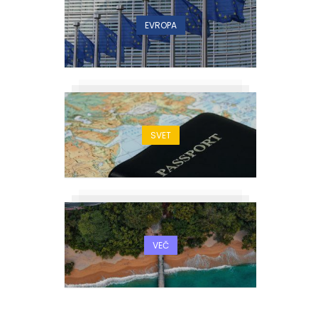
EVROPA
SVET
VEČ