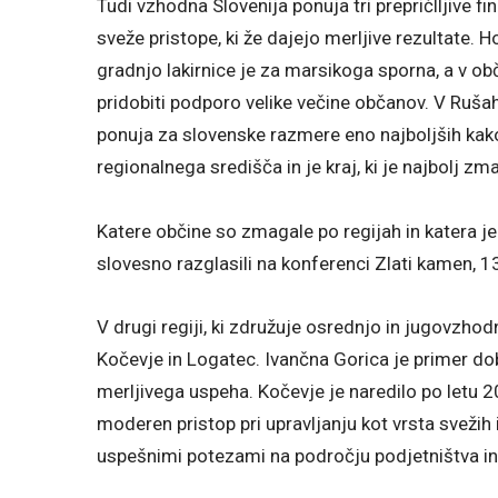
Tudi vzhodna Slovenija ponuja tri prepričlljive fi
sveže pristope, ki že dajejo merljive rezultate. 
gradnjo lakirnice je za marsikoga sporna, a v o
pridobiti podporo velike večine občanov. V Rušah
ponuja za slovenske razmere eno najboljših kako
regionalnega središča in je kraj, ki je najbolj zm
Katere občine so zmagale po regijah in katera 
slovesno razglasili na konferenci Zlati kamen, 13.
V drugi regiji, ki združuje osrednjo in jugovzhodn
Kočevje in Logatec. Ivančna Gorica je primer dob
merljivega uspeha. Kočevje je naredilo po letu 2
moderen pristop pri upravljanju kot vrsta svežih 
uspešnimi potezami na področju podjetništva in