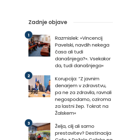
Zadnje objave
Razmislek: »Vincencij
Pavelski, navdih nekega
časa ali tudi
današnjega?«. Vsekakor
da, tudi današnjega«
Korupcija: “Z javnim
denarjem v zdravstvu,
pa ne za zdravila, ravnali
negospodarno, oziroma
za lastni žep. Tokrat na
Žalskem«
Želja, cilj ali samo
prestavitev? Destinacija
Celje z Deželo Celjsko na