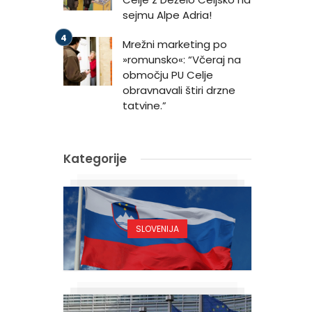
sejmu Alpe Adria!
Mrežni marketing po
»romunsko«: “Včeraj na
območju PU Celje
obravnavali štiri drzne
tatvine.”
Kategorije
SLOVENIJA