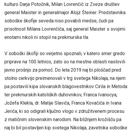
kulturo Darja Potočnik, Milan Lovrenčič iz Zveze društev
general Maister in generalmajor Alojz Šteiner. Predstavnika
soboške škofije seveda niso povabili medse, čudi pa
prisotnost Milana Lovrenčiča, saj general Maister s svojimi
enotami nikoli ni stopil na prekmurska tla.
V soboški škofiji so verjetno spoznali, v katero smer gredo
priprave na 100 letnico, zato so na mestne oblasti naslovili
javno prošnjo za pomoč. Do leta 2019 naj bi ploščad pred
stolno cerkvijo preimenovali v trg svetega Nikolaja, na njem
pa postavili kipa slovanskih blagovestnikov Cirila in Metoda
ter prekmurskih katoliških duhovnikov, Franca Ivanocya,
Jožefa Klekla, dr. Matije Slaviča, Franca Kovačiča in Ivana
Jeriča, ki so odigrali ključno vlogo v združitvenem procesu
z matičnim slovenskim narodom. Na bližnjem krožišču pa
naj bi bil postavljen kip svetega Nikolaja, zavetnika soboške