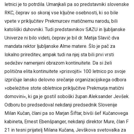
letnici je to potrdila. Umanjkali pa so predstavniki slovenske
RKC, čeprav so skoraj vse ključne osebnosti, ki so bile
vpete v priključitev Prekmurcev matičnemu narodu, bili
katoliški duhovniki. Tudi predstavnikov SAZU in ljubljanske
Univerze ni bilo videti, čeprav je bil dr. Matija Slavič dva
mandata rektor ljubljanske Alme matere. Šlo je pač za
lokalno prireditev, ampak tudi na njej sta bili prvi vrsti
sedežev namenjeni obrazom kontinuitete. Da si želi
politična elita kontinuitete »prisvojiti« 100 letnico po svoje
izpričuje lansko delovno srečanje organizacijskega odbora
»obeležitve stote obletnice priključitve Prekmurja matični
domovini«, ki ga je gostil soboški župan Aleksander Jevšek.
Odboru bo predsedoval nekdanji predsednik Slovenije
Milan Kučan, člani pa so Marjan Šiftar, bivši šef Kučanovega
kabineta, Ernest Ebenšpanger, nekdanji direktor Mure, član F
21 in tesni prijatelj Milana Kučana, Jevškova svetovalka za