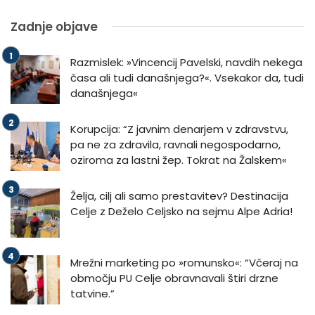
Zadnje objave
Razmislek: »Vincencij Pavelski, navdih nekega
časa ali tudi današnjega?«. Vsekakor da, tudi
današnjega«
Korupcija: “Z javnim denarjem v zdravstvu,
pa ne za zdravila, ravnali negospodarno,
oziroma za lastni žep. Tokrat na Žalskem«
Želja, cilj ali samo prestavitev? Destinacija
Celje z Deželo Celjsko na sejmu Alpe Adria!
Mrežni marketing po »romunsko«: “Včeraj na
območju PU Celje obravnavali štiri drzne
tatvine.”