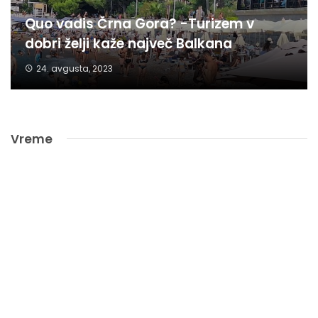
Quo vadis Črna Gora? -Turizem v
dobri želji kaže največ Balkana
24. avgusta, 2023
Vreme