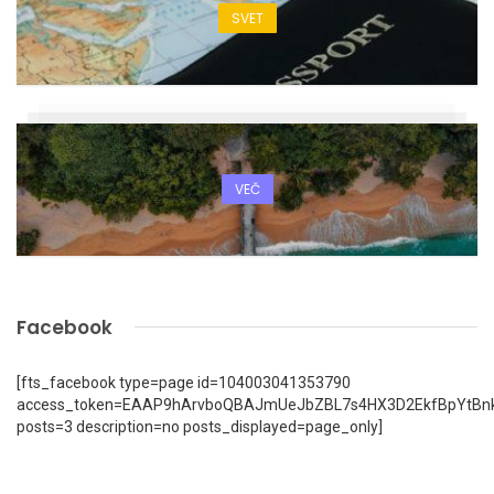
SVET
VEČ
Facebook
[fts_facebook type=page id=104003041353790
access_token=EAAP9hArvboQBAJmUeJbZBL7s4HX3D2EkfBpYtBn
posts=3 description=no posts_displayed=page_only]