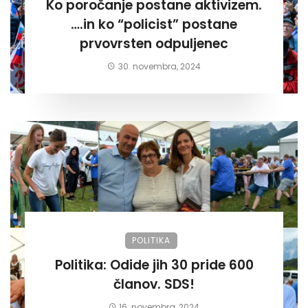
Ko poročanje postane aktivizem.
….in ko “policist” postane
prvovrsten odpuljenec
30. novembra, 2024
POLITIKA
Politika: Odide jih 30 pride 600
članov. SDS!
16. novembra, 2024