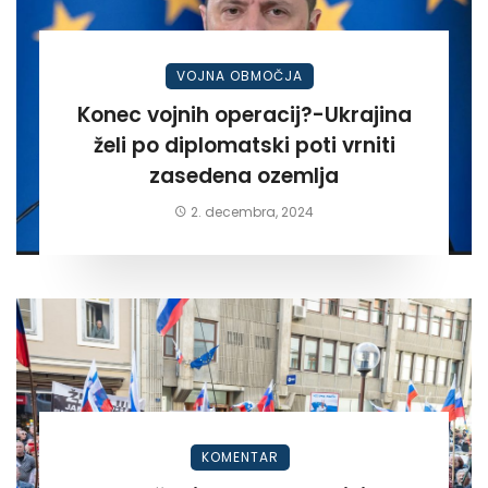
VOJNA OBMOČJA
Konec vojnih operacij?-Ukrajina
želi po diplomatski poti vrniti
zasedena ozemlja
2. decembra, 2024
KOMENTAR