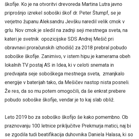
škofije. Ko je na otvoritvi drevoreda Martina Lutra javno
priprošnjo izrekel soboški škof dr. Peter Štumpf, se je
verjetno županu Aleksandru Jevšku naredil velik cmok v
grlu. Nov cmok je sledil na zadnji seji mestnega sveta, na
kateri je svetnik opozicijske SDS Andrej Mešič pri
obravnavi proračunskih izhodišč za 2018 prebral pobudo
soboške škofije. Zanimivo, v istem hipu je kamerama obeh
lokalnih TV postaj AS in Idea, ki v celoti snemata in
predvajata seje soboškega mestnega sveta, zmanjkalo
energije v baterijah tako, da Mešičev nastop nista posneli.
Že res, da so mu potem omogočili, da še enkrat prebere
pobudo soboške škofije, vendar je to kaj slab obliž.
Leto 2019 bo za soboško škofijo še kako pomembno. Ob
praznovanju 100 letnice priključitve Prekmurja matici, naj bi
se zgodila tudi beatifikacija duhovnika Daniela Halasa, ki so