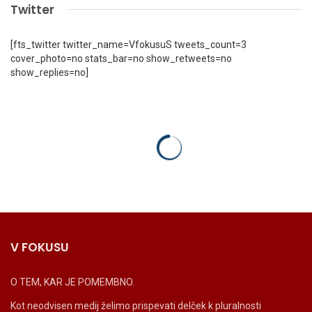
Twitter
[fts_twitter twitter_name=VfokusuS tweets_count=3
cover_photo=no stats_bar=no show_retweets=no
show_replies=no]
V FOKUSU
O TEM, KAR JE POMEMBNO.
Kot neodvisen medij želimo prispevati delček k pluralnosti