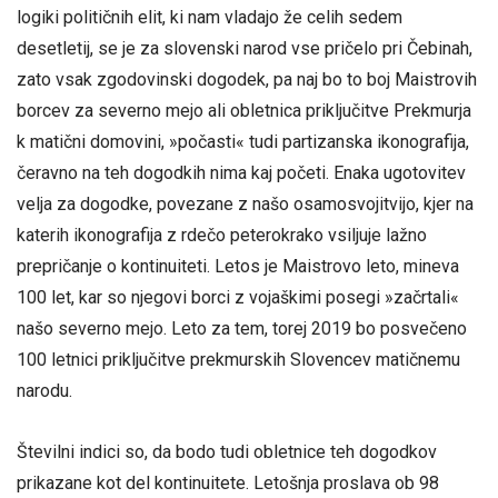
logiki političnih elit, ki nam vladajo že celih sedem
desetletij, se je za slovenski narod vse pričelo pri Čebinah,
zato vsak zgodovinski dogodek, pa naj bo to boj Maistrovih
borcev za severno mejo ali obletnica priključitve Prekmurja
k matični domovini, »počasti« tudi partizanska ikonografija,
čeravno na teh dogodkih nima kaj početi. Enaka ugotovitev
velja za dogodke, povezane z našo osamosvojitvijo, kjer na
katerih ikonografija z rdečo peterokrako vsiljuje lažno
prepričanje o kontinuiteti. Letos je Maistrovo leto, mineva
100 let, kar so njegovi borci z vojaškimi posegi »začrtali«
našo severno mejo. Leto za tem, torej 2019 bo posvečeno
100 letnici priključitve prekmurskih Slovencev matičnemu
narodu.
Številni indici so, da bodo tudi obletnice teh dogodkov
prikazane kot del kontinuitete. Letošnja proslava ob 98