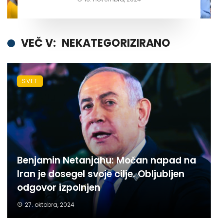
VEČ V:
NEKATEGORIZIRANO
SVET
Benjamin Netanjahu: Močan napad na
Iran je dosegel svoje cilje. Obljubljen
odgovor izpolnjen
27. oktobra, 2024