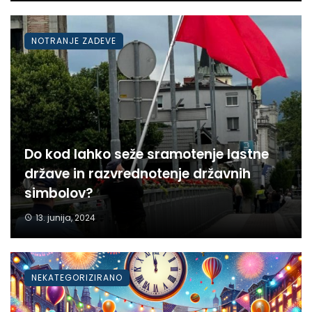
NOTRANJE ZADEVE
Do kod lahko seže sramotenje lastne
države in razvrednotenje državnih
simbolov?
13. junija, 2024
NEKATEGORIZIRANO