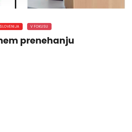
SLOVENIJA
V FOKUSU
mnem prenehanju