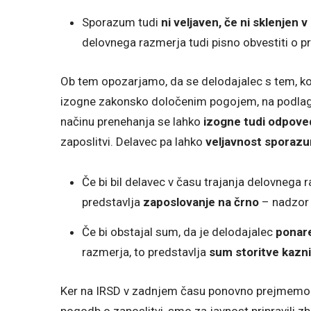
Sporazum tudi
ni veljaven, če ni sklenjen v 
delovnega razmerja tudi pisno obvestiti o p
Ob tem opozarjamo, da se delodajalec s tem, k
izogne zakonsko določenim pogojem, na podlagi 
načinu prenehanja se lahko
izogne tudi odpov
zaposlitvi. Delavec pa lahko
veljavnost sporazum
Če bi bil delavec v času trajanja delovnega
predstavlja
zaposlovanje na črno
– nadzor 
Če bi obstajal sum, da je delodajalec
ponare
razmerja, to predstavlja
sum storitve kazni
Ker na IRSD v zadnjem času ponovno prejmemo p