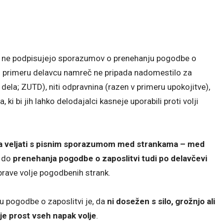
aj ne podpisujejo sporazumov o prenehanju pogodbe o
em primeru delavcu namreč ne pripada nadomestilo za
dela; ZUTD), niti odpravnina (razen v primeru upokojitve),
 ki bi jih lahko delodajalci kasneje uporabili proti volji
ha veljati s pisnim sporazumom med strankama – med
e do
prenehanja pogodbe o zaposlitvi tudi po delavčevi
prave volje pogodbenih strank.
 pogodbe o zaposlitvi je, da
ni dosežen s silo, grožnjo ali
je prost vseh napak volje
.