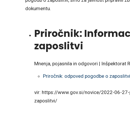
pogodb o zaposlitvi, smo za javnost pripravili zb
dokumentu.
Priročnik: Informa
zaposlitvi
Mnenja, pojasnila in odgovori | Inšpektorat 
Priročnik: odpoved pogodbe o zaposlitv
vir: https://www.gov.si/novice/2022-06-2
zaposlitvi/