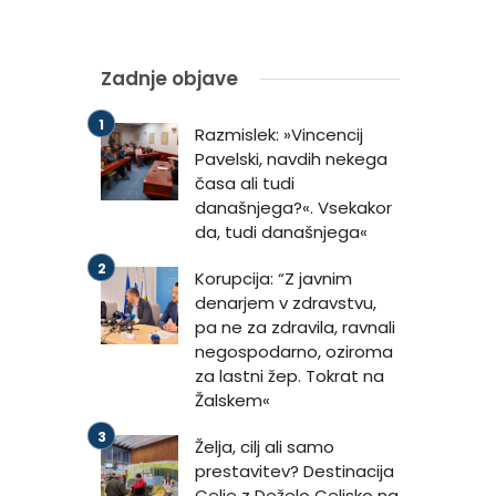
Zadnje objave
Razmislek: »Vincencij
Pavelski, navdih nekega
časa ali tudi
današnjega?«. Vsekakor
da, tudi današnjega«
Korupcija: “Z javnim
denarjem v zdravstvu,
pa ne za zdravila, ravnali
negospodarno, oziroma
za lastni žep. Tokrat na
Žalskem«
Želja, cilj ali samo
prestavitev? Destinacija
Celje z Deželo Celjsko na