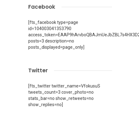
Facebook
[fts_facebook type=page
id=104003041353790
access_token=EAAP9hArvboQBAJmUeJbZBL7s4HX3D2
posts=3 description=no
posts_displayed=page_only]
Twitter
[fts_twitter twitter_name=VfokusuS
tweets_count=3 cover_photo=no
stats_bar=no show_retweets=no
show_replies=no]