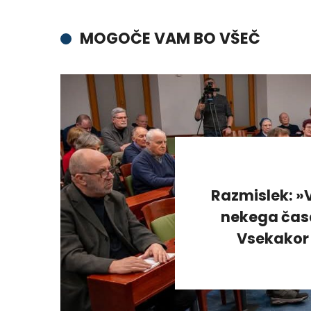
MOGOČE VAM BO VŠEČ
Razmislek: »V
nekega časa
Vsekakor 