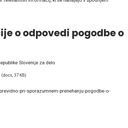
ir relevantnih informacij, ki se nahajajo v spodnjem
cije o odpovedi pogodbe o
Republike Slovenije za delo
i
(docx, 37 KB)
7-previdno-pri-sporazumnem-prenehanju-pogodbe-o-