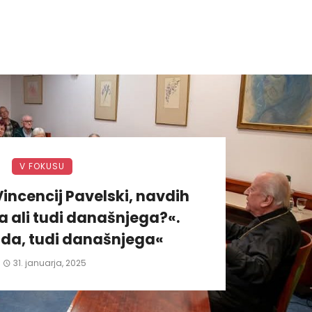
V FOKUSU
incencij Pavelski, navdih
 ali tudi današnjega?«.
da, tudi današnjega«
31. januarja, 2025