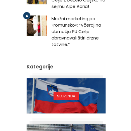
sejmu Alpe Adria!
Mrežni marketing po
»romunsko«: “Včeraj na
območju PU Celje
obravnavali štiri drzne
tatvine.”
Kategorije
SLOVENIJA