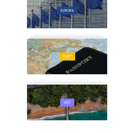
EVROPA
SVET
VEČ