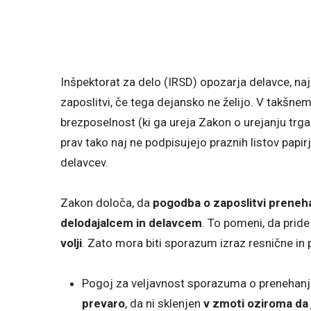
Inšpektorat za delo (IRSD) opozarja delavce, n
zaposlitvi, če tega dejansko ne želijo. V takšn
brezposelnost (ki ga ureja Zakon o urejanju trga 
prav tako naj ne podpisujejo praznih listov papirja,
delavcev.
Zakon določa, da
pogodba o zaposlitvi prene
delodajalcem in delavcem
. To pomeni, da prid
volji
. Zato mora biti sporazum izraz resnične in 
Pogoj za veljavnost sporazuma o prenehanju
prevaro
, da ni sklenjen
v zmoti oziroma da 