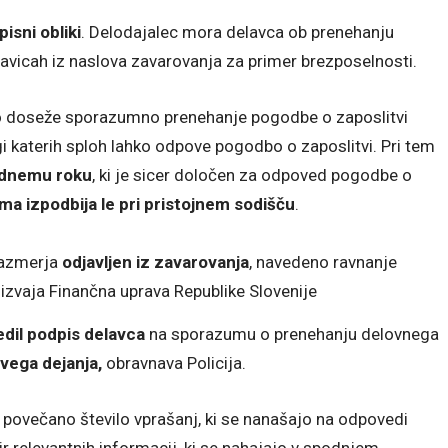
pisni obliki
. Delodajalec mora delavca ob prenehanju
ravicah iz naslova zavarovanja za primer brezposelnosti.
o doseže sporazumno prenehanje pogodbe o zaposlitvi
katerih sploh lahko odpove pogodbo o zaposlitvi. Pri tem
ednemu roku
, ki je sicer določen za odpoved pogodbe o
a izpodbija le pri pristojnem sodišču
.
 razmerja
odjavljen iz zavarovanja
, navedeno ravnanje
izvaja Finančna uprava Republike Slovenije
dil podpis delavca
na sporazumu o prenehanju delovnega
vega dejanja,
obravnava Policija.
ovečano število vprašanj, ki se nanašajo na odpovedi