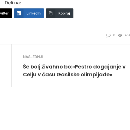
Deli na:
witter
LinkedIn
Kopiraj
0
46
NASLEDNJI
Še bolj živahno bo:«Pestro dogajanje v
Celju v času Gasilske olimpijade«