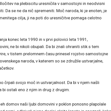
dločitev na plebiscitu uresničila v samostojni in neodvisni
editi. Da se ne da nič spremeniti. Moč naroda, ki je enoten, je
menitega cilja, ji na poti do uresničitve pomaga celotno
nja konec leta 1990 in v prvi polovici leta 1991,
ni, ne bi nikoli obupali. Da bi znali ohraniti stik s tem
 ovire, v tistem prelomnem času prinesel rojstvo samostojne
lovenskega naroda, v katerem so se združile ustvarjalne,
ačetkov.
o črpali svojo moč in ustvarjalnost. Da bi v njem našli
a bi ostali eno z njim in drug z drugim.
seh domov naši ljubi domovini v poklon ponosno plapolale