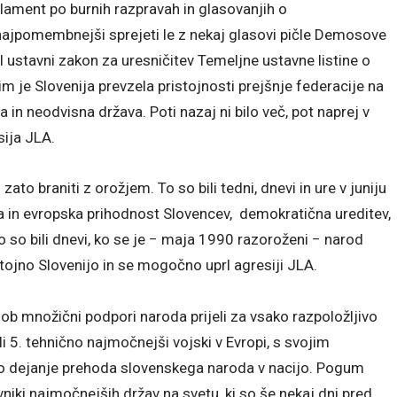
arlament po burnih razpravah in glasovanjih o
najpomembnejši sprejeti le z nekaj glasovi pičle Demosove
l ustavni zakon za uresničitev Temeljne ustavne listine o
m je Slovenija prevzela pristojnosti prejšnje federacije na
in neodvisna država. Poti nazaj ni bilo več, pot naprej v
sija JLA.
o braniti z orožjem. To so bili tedni, dnevi in ure v juniju
jna in evropska prihodnost Slovencev, demokratična ureditev,
To so bili dnevi, ko se je − maja 1990 razoroženi − narod
tojno Slovenijo in se mogočno uprl agresiji JLA.
 ob množični podpori naroda prijeli za vsako razpoložljivo
i 5. tehnično najmočnejši vojski v Evropi, s svojim
 dejanje prehoda slovenskega naroda v nacijo. Pogum
niki najmočnejših držav na svetu, ki so še nekaj dni pred