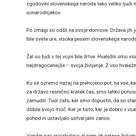
zgodovini slovenskega naroda tako veliko ljudi ni
sonarodnjakov.
Po zmagi so odšli na svoje domove. Država jih je 
bile svete ure, visoka pesem slovenskega naroda
Žal so tudi v tej vojni bile žrtve. Hvaležni smo vs
najdragocenejše – svoja življenje. Z vso hvale
Ko se ozremo nazaj na prehojeno pot, na vse, kar 
za državo resnično kratek čas, smo lahko ponosn
zamudili. Tudi zato, ker smo dopustili, da so st
dobile svojo moč. Ker je tisto, kar je dobro v v
pohod in ustavljalo ustvarjalni zanos.
Vendar nas preizkušnje, ki nam jih nalaga življen