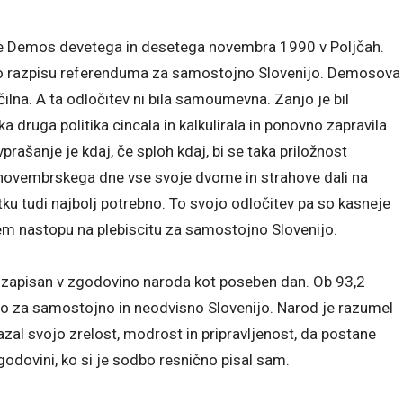
cije Demos devetega in desetega novembra 1990 v Poljčah.
v o razpisu referenduma za samostojno Slovenijo. Demosova
čilna. A ta odločitev ni bila samoumevna. Zanjo je bil
a druga politika cincala in kalkulirala in ponovno zapravila
rašanje je kdaj, če sploh kdaj, bi se taka priložnost
a novembrskega dne vse svoje dvome in strahove dali na
nutku tudi najbolj potrebno. To svojo odločitev pa so kasneje
m nastopu na plebiscitu za samostojno Slovenijo.
 zapisan v zgodovino naroda kot poseben dan. Ob 93,2
lo za samostojno in neodvisno Slovenijo. Narod je razumel
al svojo zrelost, modrost in pripravljenost, da postane
godovini, ko si je sodbo resnično pisal sam.