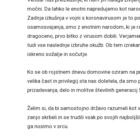
močni. Da lahko le enotni napredujemo kot naro
Zadnja izkušnja v vojni s koronavirusom je to pot
osamosvajanja, smo z enotnim narodom, ki je raz
dragoceno, prvo bitko z virusom dobili. Verj
tudi vse naslednje izbruhe okužb. Ob tem izrek
iskreno sožalje in sočutje.
Ko se ob rojstnem dnevu domovine oziram na preh
velika čast in privilegij sta nas doletela, da smo 
prizadevanja, delo in molitve številnih generaci
Želim si, da bi samostojno državo razumeli kot vel
zanjo skrbeli in se trudili vsak po svojih najbol
ga nosimo v srcu.