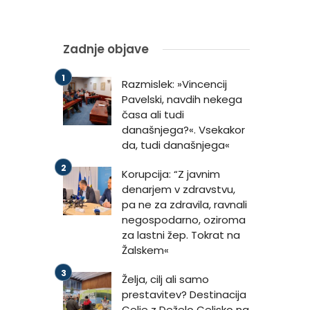
Zadnje objave
Razmislek: »Vincencij
Pavelski, navdih nekega
časa ali tudi
današnjega?«. Vsekakor
da, tudi današnjega«
Korupcija: “Z javnim
denarjem v zdravstvu,
pa ne za zdravila, ravnali
negospodarno, oziroma
za lastni žep. Tokrat na
Žalskem«
Želja, cilj ali samo
prestavitev? Destinacija
Celje z Deželo Celjsko na