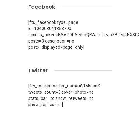
Facebook
[fts_facebook type=page
id=104003041353790
access_token=EAAP9hArvboQBAJmUeJbZBL7s4HX3D2
posts=3 description=no
posts_displayed=page_only]
Twitter
[fts_twitter twitter_name=VfokusuS
tweets_count=3 cover_photo=no
stats_bar=no show_retweets=no
show_replies=no]