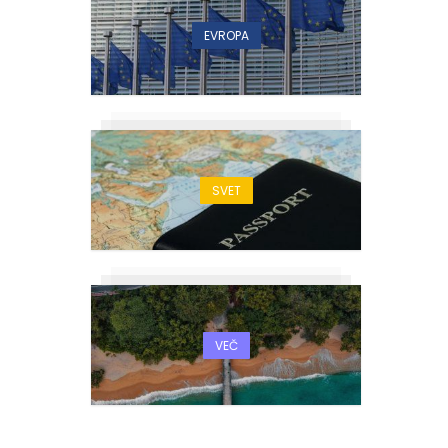
EVROPA
SVET
VEČ