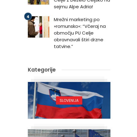
sejmu Alpe Adria!
Mrežni marketing po
»romunsko«: “Včeraj na
območju PU Celje
obravnavali štiri drzne
tatvine.”
Kategorije
SLOVENIJA