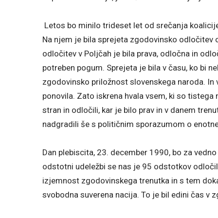
Letos bo minilo trideset let od srečanja koali
Na njem je bila sprejeta zgodovinsko odločite
odločitev v Poljčah je bila prava, odločna in odlo
potreben pogum. Sprejeta je bila v času, ko bi nek
zgodovinsko priložnost slovenskega naroda. In vp
ponovila. Zato iskrena hvala vsem, ki so tisteg
stran in odločili, kar je bilo prav in v danem tre
nadgradili še s političnim sporazumom o enotne
Dan plebiscita, 23. december 1990, bo za vedno
odstotni udeležbi se nas je 95 odstotkov odloči
izjemnost zgodovinskega trenutka in s tem dokaz
svobodna suverena nacija. To je bil edini čas v z