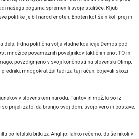
zaradi našega poguma spremenili svoje stališče. Kljub
 politike je bil narod enoten. Enoten kot še nikoli prej in
ela, trdna politična volja vladne koalicije Demos pod
ost množice posameznih poveljnikov taktičnih enot TO in
Zmago, povzdignjeno v svoji končnosti na slovenski Olimp,
predniki, mnogokrat žal tudi za tuj račun, bojevali skozi
 junakov v slovenskem narodu. Fantov in mož, ki so iz
so prijeli zato, da branijo svoj dom, svojo vero in postave.
 po letalski bitki za Anglijo, lahko rečemo, da še nikoli v