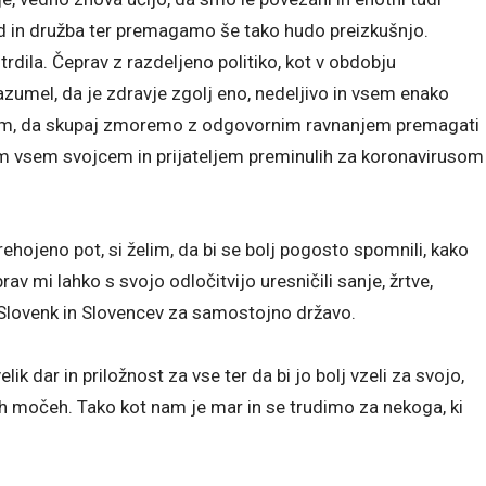
d in družba ter premagamo še tako hudo preizkušnjo.
rdila. Čeprav z razdeljeno politiko, kot v obdobju
umel, da je zdravje zgolj eno, nedeljivo in vsem enako
amem, da skupaj zmoremo z odgovornim ravnanjem premagati
am vsem svojcem in prijateljem preminulih za koronavirusom
ojeno pot, si želim, da bi se bolj pogosto spomnili, kako
prav mi lahko s svojo odločitvijo uresničili sanje, žrtve,
j Slovenk in Slovencev za samostojno državo.
ik dar in priložnost za vse ter da bi jo bolj vzeli za svojo,
jših močeh. Tako kot nam je mar in se trudimo za nekoga, ki