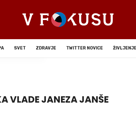
PA
SVET
ZDRAVJE
TWITTER NOVICE
ŽIVLJENJ
li
A VLADE JANEZA JANŠE