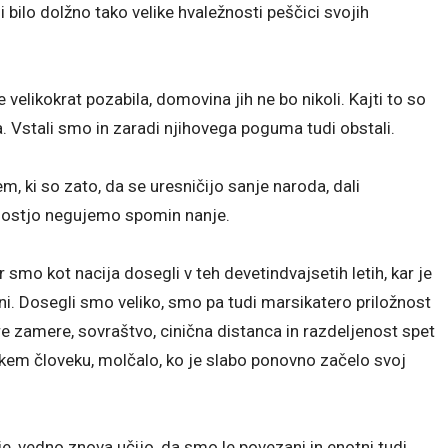
 bilo dolžno tako velike hvaležnosti peščici svojih
velikokrat pozabila, domovina jih ne bo nikoli. Kajti to so
. Vstali smo in zaradi njihovega poguma tudi obstali.
em, ki so zato, da se uresničijo sanje naroda, dali
žnostjo negujemo spomin nanje.
smo kot nacija dosegli v teh devetindvajsetih letih, kar je
i. Dosegli smo veliko, smo pa tudi marsikatero priložnost
are zamere, sovraštvo, cinična distanca in razdeljenost spet
sakem človeku, molčalo, ko je slabo ponovno začelo svoj
je, vedno znova učijo, da smo le povezani in enotni tudi