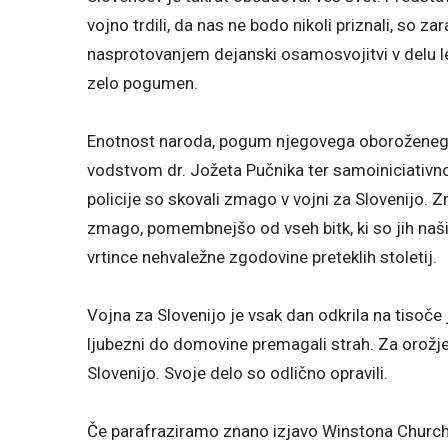
vojno trdili, da nas ne bodo nikoli priznali, so 
nasprotovanjem dejanski osamosvojitvi v delu leve
zelo pogumen.
Enotnost naroda, pogum njegovega oboroženega d
vodstvom dr. Jožeta Pučnika ter samoiniciativn
policije so skovali zmago v vojni za Slovenijo. 
zmago, pomembnejšo od vseh bitk, ki so jih naši 
vrtince nehvaležne zgodovine preteklih stoletij.
Vojna za Slovenijo je vsak dan odkrila na tisoče
ljubezni do domovine premagali strah. Za orožje 
Slovenijo. Svoje delo so odlično opravili.
Če parafraziramo znano izjavo Winstona Churchilla