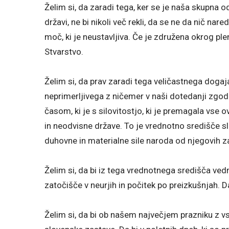
Želim si, da zaradi tega, ker se je naša skupna o
državi, ne bi nikoli več rekli, da se ne da nič nar
moč, ki je neustavljiva. Če je združena okrog ple
Stvarstvo.
Želim si, da prav zaradi tega veličastnega dogaja
neprimerljivega z ničemer v naši dotedanji zgodovi
časom, ki je s silovitostjo, ki je premagala vse
in neodvisne države. To je vrednotno središče s
duhovne in materialne sile naroda od njegovih z
Želim si, da bi iz tega vrednotnega središča vedn
zatočišče v neurjih in počitek po preizkušnjah. D
Želim si, da bi ob našem največjem prazniku z v