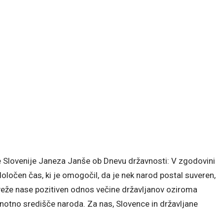
e Slovenije Janeza Janše ob Dnevu državnosti: V zgodovini
očen čas, ki je omogočil, da je nek narod postal suveren,
veže nase pozitiven odnos večine državljanov oziroma
notno središče naroda. Za nas, Slovence in državljane