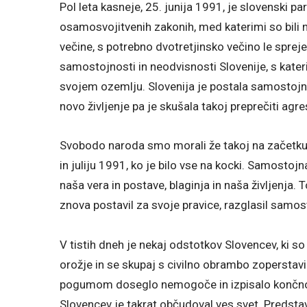
Pol leta kasneje, 25. junija 1991, je slovenski p
osamosvojitvenih zakonih, med katerimi so bili 
večine, s potrebno dvotretjinsko večino le spreje
samostojnosti in neodvisnosti Slovenije, s kateri
svojem ozemlju. Slovenija je postala samostojna 
novo življenje pa je skušala takoj preprečiti agre
Svobodo naroda smo morali že takoj na začetku zat
in juliju 1991, ko je bilo vse na kocki. Samosto
naša vera in postave, blaginja in naša življenja. 
znova postavil za svoje pravice, razglasil samos
V tistih dneh je nekaj odstotkov Slovencev, ki so
orožje in se skupaj s civilno obrambo zoperstavil
pogumom doseglo nemogoče in izpisalo končno
Slovencev je takrat občudoval ves svet. Predstav