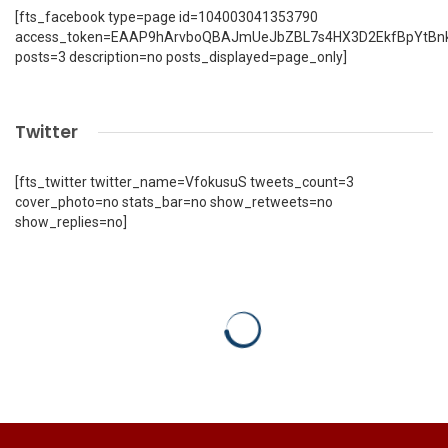
[fts_facebook type=page id=104003041353790
access_token=EAAP9hArvboQBAJmUeJbZBL7s4HX3D2EkfBpYtBn
posts=3 description=no posts_displayed=page_only]
Twitter
[fts_twitter twitter_name=VfokusuS tweets_count=3
cover_photo=no stats_bar=no show_retweets=no
show_replies=no]