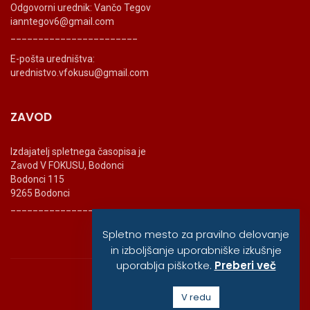
Odgovorni urednik: Vančo Tegov
ianntegov6@gmail.com
_______________________
E-pošta uredništva:
urednistvo.vfokusu@gmail.com
ZAVOD
Izdajatelj spletnega časopisa je
Zavod V FOKUSU, Bodonci
Bodonci 115
9265 Bodonci
_______________________
Spletno mesto za pravilno delovanje
in izboljšanje uporabniške izkušnje
uporablja piškotke.
Preberi več
© vfokusu, 2020
V redu