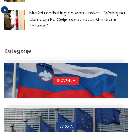
Mrežni marketing po »romunsko«: “Včeraj na
območju PU Celje obravnavali štiri drzne
tatvine.”
Kategorije
SLOVENIJA
EVROPA