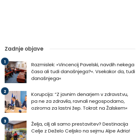
Zadnje objave
Razmislek: »Vincencij Pavelski, navdih nekega
časa ali tudi današnjega?«. Vsekakor da, tudi
današnjega«
Korupcija: “Z javnim denarjem v zdravstvu,
pa ne za zdravila, ravnali negospodarno,
oziroma za lastni žep. Tokrat na Žalskem«
Želja, cilj ali samo prestavitev? Destinacija
Celje z Deželo Celjsko na sejmu Alpe Adria!