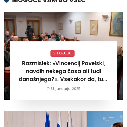
MOGOČE VAM BO VŠEČ
V FOKUSU
Razmislek: »Vincencij Pavelski,
navdih nekega časa ali tudi
današnjega?«. Vsekakor da, tudi
današnjega«
31. januarja, 2025