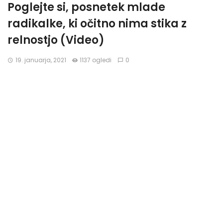
Poglejte si, posnetek mlade
radikalke, ki očitno nima stika z
relnostjo (Video)
19. januarja, 2021
1137 ogledi
0