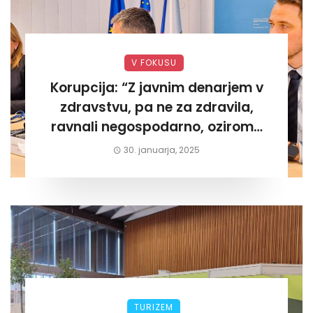
V FOKUSU
Korupcija: “Z javnim denarjem v
zdravstvu, pa ne za zdravila,
ravnali negospodarno, oziroma
za lastni žep. Tokrat na Žalskem«
30. januarja, 2025
TURIZEM