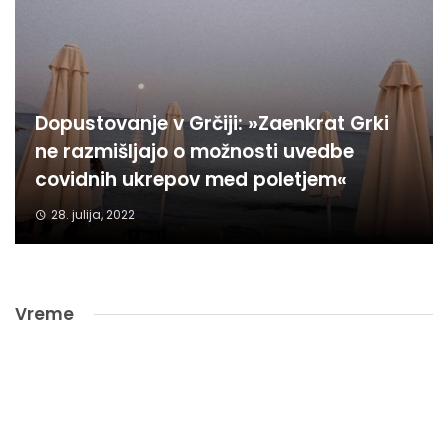
Dopustovanje v Grčiji: »Zaenkrat Grki
ne razmišljajo o možnosti uvedbe
covidnih ukrepov med poletjem«
28. julija, 2022
Vreme