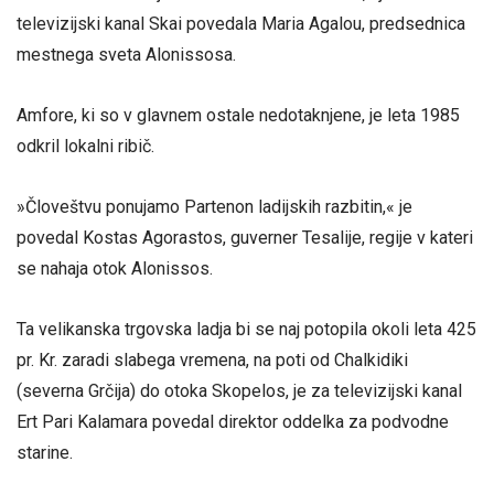
televizijski kanal Skai povedala Maria Agalou, predsednica
mestnega sveta Alonissosa.
Amfore, ki so v glavnem ostale nedotaknjene, je leta 1985
odkril lokalni ribič.
»Človeštvu ponujamo Partenon ladijskih razbitin,« je
povedal Kostas Agorastos, guverner Tesalije, regije v kateri
se nahaja otok Alonissos.
Ta velikanska trgovska ladja bi se naj potopila okoli leta 425
pr. Kr. zaradi slabega vremena, na poti od Chalkidiki
(severna Grčija) do otoka Skopelos, je za televizijski kanal
Ert Pari Kalamara povedal direktor oddelka za podvodne
starine.