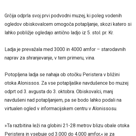
Grčija odprla svoj prvi podvodni muzej, ki poleg vodenih
ogledov obiskovalcem omogoča potapljanje, skozi katero si
lahko pobližje ogledajo antično ladjo iz 5. stol. pr. Kr.
Ladja je prevažala med 3000 in 4000 amfor – starodavnih
naprav za shranjevanje, v tem primeru, vina.
Potopljena ladja se nahaja ob otočku Peristera v bližini
otoka Alonissos. Za vse potapljaške navdušence bo muzej
odprt od 3. avgusta do 3. oktobra. Obiskovalci, manj
navdušeni nad potapljanjem, pa se bodo lahko podali na
virtualen ogled v informacijskem centru v Alonissosu.
»Ta razbitina leži na globini 21-28 metrov blizu obale otoka
Peristera in vsebuje od 3.000 do 4.000 amfor,« je za