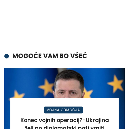
MOGOČE VAM BO VŠEČ
VOJNA OBMOČJA
Konec vojnih operacij?-Ukrajina
želi po diplomatski poti vrniti