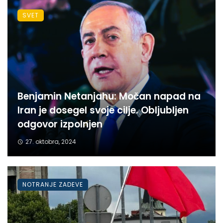
SVET
Benjamin Netanjahu: Močan napad na
Iran je dosegel svoje cilje. Obljubljen
odgovor izpolnjen
27. oktobra, 2024
NOTRANJE ZADEVE