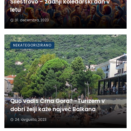
Silestrovo – zadnji koledarski dan v
letu
31. decembra, 2023
NEKATEGORIZIRANO
Quo vadis Črna Gora? -Turizem v
dobri želji kaže največ Balkana
24. avgusta, 2023