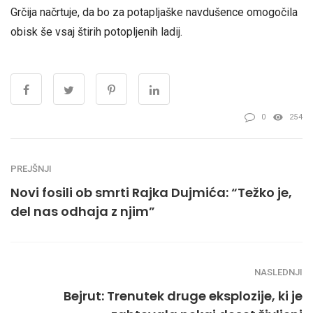
Grčija načrtuje, da bo za potapljaške navdušence omogočila
obisk še vsaj štirih potopljenih ladij.
0
254
PREJŠNJI
Novi fosili ob smrti Rajka Dujmića: “Težko je,
del nas odhaja z njim”
NASLEDNJI
Bejrut: Trenutek druge eksplozije, ki je