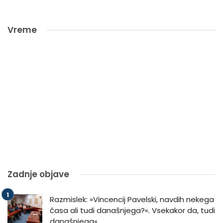
Vreme
Zadnje objave
Razmislek: »Vincencij Pavelski, navdih nekega
časa ali tudi današnjega?«. Vsekakor da, tudi
današnjega«