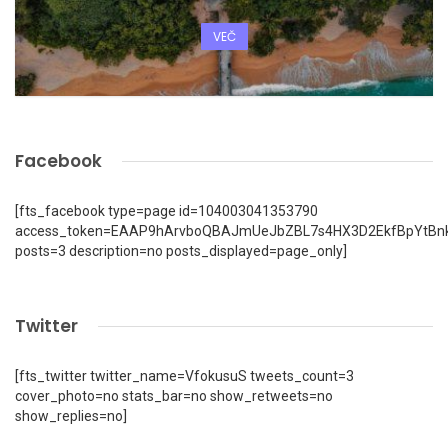
VEČ
Facebook
[fts_facebook type=page id=104003041353790
access_token=EAAP9hArvboQBAJmUeJbZBL7s4HX3D2EkfBpYtBn
posts=3 description=no posts_displayed=page_only]
Twitter
[fts_twitter twitter_name=VfokusuS tweets_count=3
cover_photo=no stats_bar=no show_retweets=no
show_replies=no]