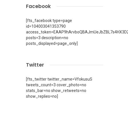
Facebook
[fts_facebook type=page
id=104003041353790
access_token=EAAP9hArvboQBAJmUeJbZBL7s4HX3D2
posts=3 description=no
posts_displayed=page_only]
Twitter
[fts_twitter twitter_name=VfokusuS
tweets_count=3 cover_photo=no
stats_bar=no show_retweets=no
show_replies=no]