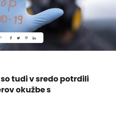
li
o tudi v sredo potrdili
erov okužbe s