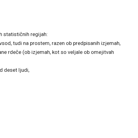
 statističnih regijah:
od, tudi na prostem, razen ob predpisanih izjemah,
ane rdeče (ob izjemah, kot so veljale ob omejitvah
 deset ljudi,