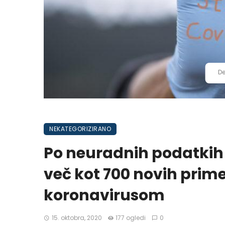
De
NEKATEGORIZIRANO
Po neuradnih podatkih s
več kot 700 novih prim
koronavirusom
15. oktobra, 2020
177 ogledi
0