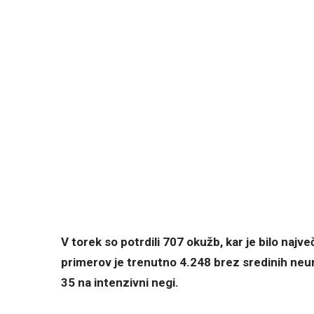
V torek so potrdili 707 okužb, kar je bilo najve
primerov je trenutno 4.248 brez sredinih neura
35 na intenzivni negi.