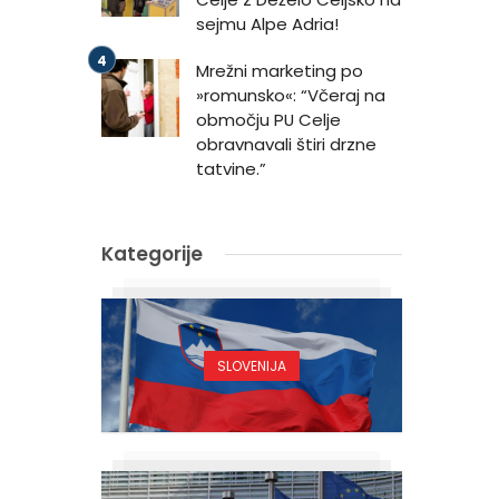
sejmu Alpe Adria!
Mrežni marketing po
»romunsko«: “Včeraj na
območju PU Celje
obravnavali štiri drzne
tatvine.”
Kategorije
SLOVENIJA