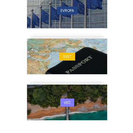
EVROPA
SVET
VEČ