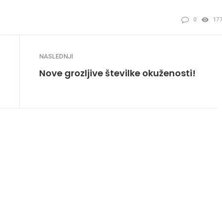
0
17
NASLEDNJI
Nove grozljive številke okuženosti!