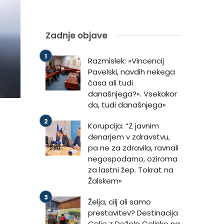
Zadnje objave
Razmislek: »Vincencij
Pavelski, navdih nekega
časa ali tudi
današnjega?«. Vsekakor
da, tudi današnjega«
Korupcija: “Z javnim
denarjem v zdravstvu,
pa ne za zdravila, ravnali
negospodarno, oziroma
za lastni žep. Tokrat na
Žalskem«
Želja, cilj ali samo
prestavitev? Destinacija
Celje z Deželo Celjsko na