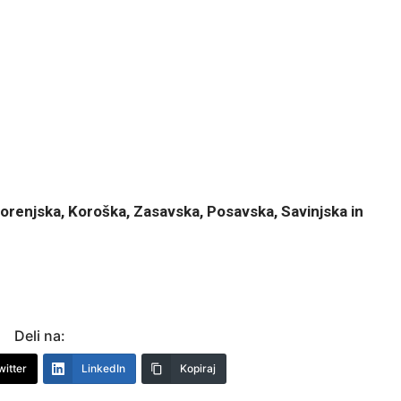
enjska, Koroška, Zasavska, Posavska, Savinjska in
Deli na:
witter
LinkedIn
Kopiraj