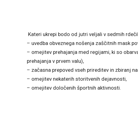
Kateri ukrepi bodo od jutri veljali v sedmih rdečih
– uvedba obveznega nošenja zaščitnih mask povs
– omejitev prehajanja med regijami, ki so obarv
prehajanja v prvem valu),
– začasna prepoved vseh prireditev in zbiranj nad
– omejitev nekaterih storitvenih dejavnosti,
– omejitev določenih športnih aktivnosti.