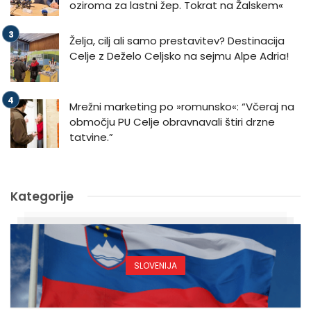
oziroma za lastni žep. Tokrat na Žalskem«
Želja, cilj ali samo prestavitev? Destinacija
Celje z Deželo Celjsko na sejmu Alpe Adria!
Mrežni marketing po »romunsko«: “Včeraj na
območju PU Celje obravnavali štiri drzne
tatvine.”
Kategorije
SLOVENIJA