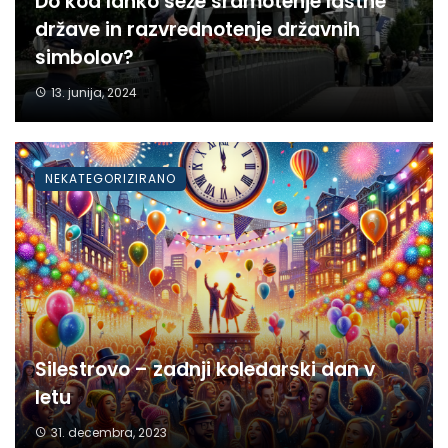
Do kod lahko seže sramotenje lastne
države in razvrednotenje državnih
simbolov?
13. junija, 2024
NEKATEGORIZIRANO
Silestrovo – zadnji koledarski dan v
letu
31. decembra, 2023