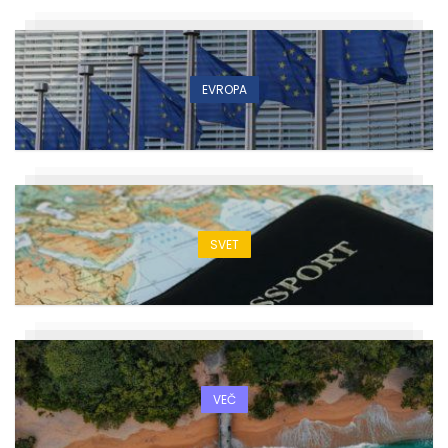
EVROPA
SVET
VEČ