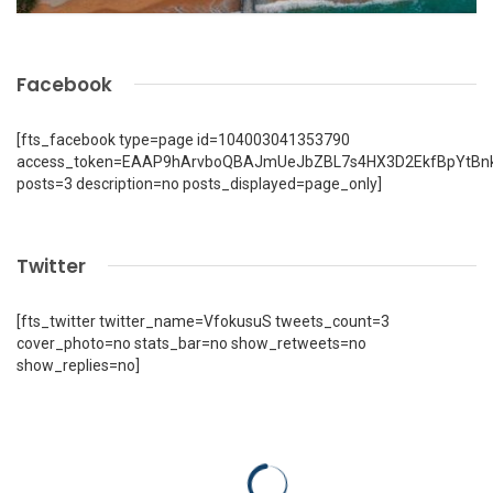
Facebook
[fts_facebook type=page id=104003041353790
access_token=EAAP9hArvboQBAJmUeJbZBL7s4HX3D2EkfBpYtBn
posts=3 description=no posts_displayed=page_only]
Twitter
[fts_twitter twitter_name=VfokusuS tweets_count=3
cover_photo=no stats_bar=no show_retweets=no
show_replies=no]