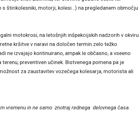
e s štirikolesniki, motorji, kolesi…) na pregledanem območju
egalni motokrosi, na letošnjih inšpekcijskih nadzorih v okviru
nkretne kršitve v naravi na določen termin zelo težko
di ne izvajajo kontinuirano, ampak le občasno, a vseeno
 terenu, preventiven učinek. Bistvenega pomena pa je
i možnost za zaustavitev vozečega kolesarja, motorista ali
ernem vremenu in ne samo znotraj rednega delovnega časa.