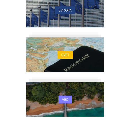
EVROPA
SVET
VEČ