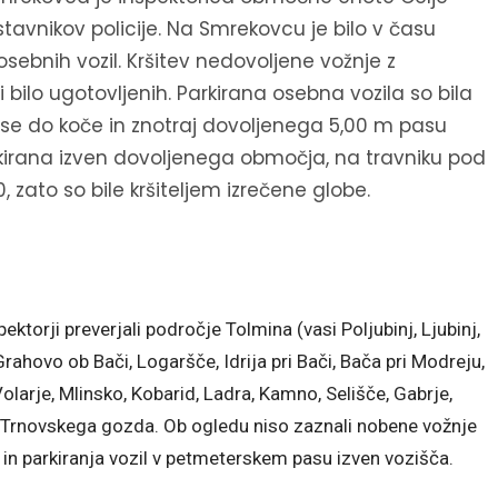
tavnikov policije. Na Smrekovcu je bilo v času
osebnih vozil. Kršitev nedovoljene vožnje z
i bilo ugotovljenih. Parkirana osebna vozila so bila
se do koče in znotraj dovoljenega 5,00 m pasu
arkirana izven dovoljenega območja, na travniku pod
ato so bile kršiteljem izrečene globe.
orji preverjali področje Tolmina (vasi Poljubinj, Ljubinj,
rahovo ob Bači, Logaršče, Idrija pri Bači, Bača pri Modreju,
olarje, Mlinsko, Kobarid, Ladra, Kamno, Selišče, Gabrje,
n Trnovskega gozda. Ob ogledu niso zaznali nobene vožnje
 in parkiranja vozil v petmeterskem pasu izven vozišča.