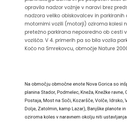
opravila nadzor vožnje v naravi brez preds
nadzora veliko obiskovalcev in parkiranih 
motornimi vozili (motorji) oziroma kolesi n
pretežno parkirana neposredno ob cesti v
vozišča. V 4. primerih pa so bila vozila p
Kočo na Smrekovcu, območje Nature 2000, z
Na območju območne enote Nova Gorica so inšpekt
planina Stador, Podmelec, Kneža, Knežke ravne, G
Postaja, Most na Soči, Kozaršče, Volče, Idrsko, V
Dolje, Zatolmin, kamp Lazar), Banjške planote i
oziroma koles v naravnem okolju niti ustavljanja