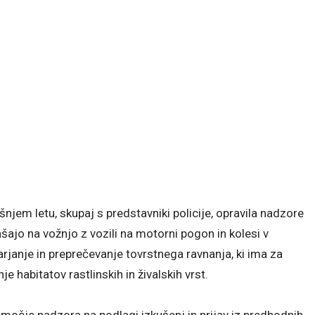
ošnjem letu, skupaj s predstavniki policije, opravila nadzore
ašajo na vožnjo z vozili na motorni pogon in kolesi v
arjanje in preprečevanje tovrstnega ravnanja, ki ima za
 habitatov rastlinskih in živalskih vrst.
bmočje nadzora na podlagi izkušenj in prijav iz predhodnih