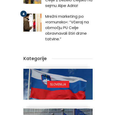
sejmu Alpe Adria!
Mrežni marketing po
»romunsko«: “Včeraj na
območju PU Celje
obravnavali štiri drzne
tatvine.”
Kategorije
SLOVENIJA