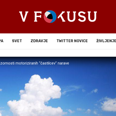
PA
SVET
ZDRAVJE
TWITTER NOVICE
ŽIVLJENJ
ornosti motoriziranih "častilcev" narave