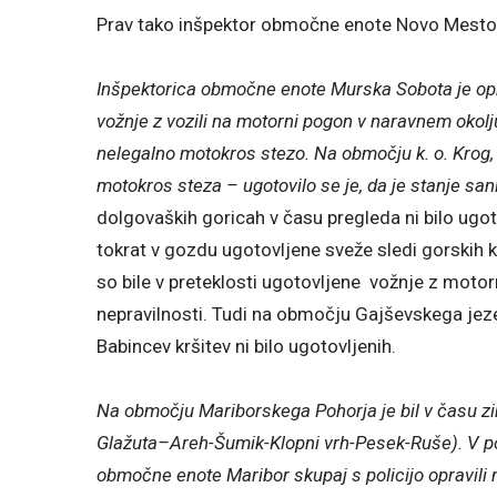
Prav tako inšpektor območne enote Novo Mesto n
Inšpektorica območne enote Murska Sobota je oprav
vožnje z vozili na motorni pogon v naravnem okolju.
nelegalno motokros stezo. Na območju k. o. Krog,
motokros steza – ugotovilo se je, da je stanje san
dolgovaških goricah v času pregleda ni bilo ugoto
tokrat v gozdu ugotovljene sveže sledi gorskih k
so bile v preteklosti ugotovljene vožnje z motorn
nepravilnosti. Tudi na območju Gajševskega jez
Babincev kršitev ni bilo ugotovljenih.
Na območju Mariborskega Pohorja je bil v času zi
Glažuta–Areh-Šumik-Klopni vrh-Pesek-Ruše). V pole
območne enote Maribor skupaj s policijo opravili