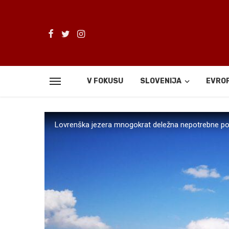
V FOKUSU
SLOVENIJA
EVRO
Lovrenška jezera mnogokrat deležna nepotrebne poz