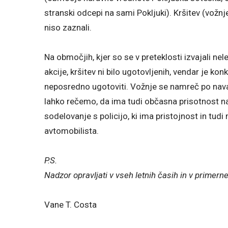
stranski odcepi na sami Pokljuki). Kršitev (vožnj
niso zaznali.
Na območjih, kjer so se v preteklosti izvajali nel
akcije, kršitev ni bilo ugotovljenih, vendar je ko
neposredno ugotoviti. Vožnje se namreč po nava
lahko rečemo, da ima tudi občasna prisotnost na
sodelovanje s policijo, ki ima pristojnost in tud
avtomobilista.
P.S.
Nadzor opravljati v vseh letnih časih in v prim
Vane T. Costa