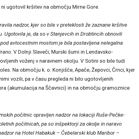
i ugotovil kršitev na območju Mirne Gore.
ila nadzor, kjer so bile v preteklosti že zaznane kršitve
 Ugotovila je, da so v Stanjevcih in Drobtincih obnovili
 pod avtocestnim mostom je bila postavljena nelegalna
irano.
V Dolnji Slaveči, Murski šumi in Lendavsko-
vljenih voženj v naravnem okolju. V Sotini so bile tudi
oles. Na območju k. o. Konjišče, Apače, Žepovci, Črnci, kjer
imi vozili, pa v času pregleda ni bilo ugotovljenih
era (akumulacija na Ščavnici) in na območju gramoznice
mskih počitnic opravljen nadzor na lokaciji Ruše-Pečke-
tnih počitnicah, pa so inšpektorji za okolje in naravo
 nadzor na Hotel Habakuk – Čebelarski klub Maribor –