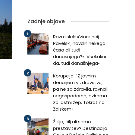
Zadnje objave
Razmislek: »Vincencij
Pavelski, navdih nekega
časa ali tudi
današnjega?«. Vsekakor
da, tudi današnjega«
Korupcija: “Z javnim
denarjem v zdravstvu,
pa ne za zdravila, ravnali
negospodarno, oziroma
za lastni žep. Tokrat na
Žalskem«
Želja, cilj ali samo
prestavitev? Destinacija
Celje z Deželo Celjsko na