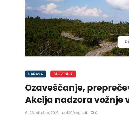
De
NARAVA
SLOVENIJA
Ozaveščanje, preprečev
Akcija nadzora vožnje 
26. oktobra, 2021
4309 ogledi
0