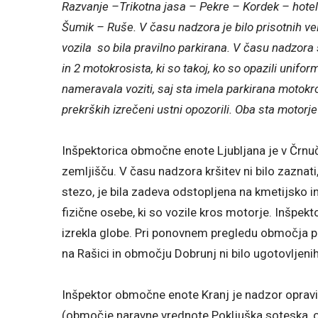
Razvanje –Trikotna jasa – Pekre – Kordek – hotel
Šumik – Ruše. V času nadzora je bilo prisotnih veli
vozila so bila pravilno parkirana. V času nadzora s
in 2 motokrosista, ki so takoj, ko so opazili unif
nameravala voziti, saj sta imela parkirana motokro
prekrških izrečeni ustni opozorili. Oba sta motorje 
Inšpektorica območne enote Ljubljana je v Črnu
zemljišču. V času nadzora kršitev ni bilo zazna
stezo, je bila zadeva odstopljena na kmetijsko inš
fizične osebe, ki so vozile kros motorje. Inšpekt
izrekla globe. Pri ponovnem pregledu območja pa
na Rašici in območju Dobrunj ni bilo ugotovljenih
Inšpektor območne enote Kranj je nadzor oprav
(območje naravne vrednote Pokljuška soteska, ob