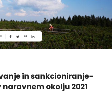
li
anje in sankcioniranje-
v naravnem okolju 2021