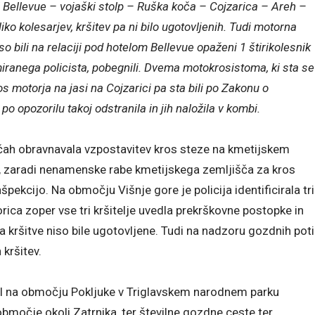
 Bellevue – vojaški stolp – Ruška koča – Cojzarica – Areh –
ko kolesarjev, kršitev pa ni bilo ugotovljenih. Tudi motorna
o bili na relaciji pod hotelom Bellevue opaženi 1 štirikolesnik
ormiranega policista, pobegnili. Dvema motokrosistoma, ki sta se
s motorja na jasi na Cojzarici pa sta bili po Zakonu o
po opozorilu takoj odstranila in jih naložila v kombi.
čah obravnavala vzpostavitev kros steze na kmetijskem
ti, zaradi nenamenske rabe kmetijskega zemljišča za kros
pekcijo. Na območju Višnje gore je policija identificirala tri
orica zoper vse tri kršitelje uvedla prekrškovne postopke in
 kršitve niso bile ugotovljene. Tudi na nadzoru gozdnih poti
 kršitev.
il na območju Pokljuke v Triglavskem narodnem parku
močje okoli Zatrnika, ter številne gozdne ceste ter