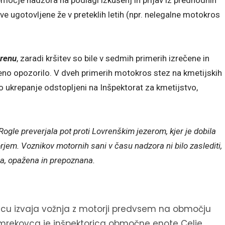
tve ugotovljene že v preteklih letih (npr. nelegalne motokros
erenu
, zaradi kršitev so bile v sedmih primerih izrečene in
ečeno opozorilo. V dveh primerih motokros stez na kmetijskih
no ukrepanje odstopljeni na Inšpektorat za kmetijstvo,
gle preverjala pot proti Lovrenškim jezerom, kjer je dobila
rjem. Voznikov motornih sani v času nadzora ni bilo zaslediti,
vna, opažena in prepoznana.
ovcu izvaja vožnja z motorji predvsem na območju
Smrekovca je inšpektorica območne enote Celje