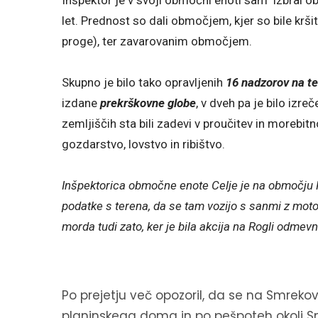
let. Prednost so dali območjem, kjer so bile krši
proge), ter zavarovanim območjem.
Skupno je bilo tako opravljenih
16 nadzorov na t
izdane
prekrškovne globe
, v dveh pa je bilo izr
zemljiščih sta bili zadevi v proučitev in morebit
gozdarstvo, lovstvo in ribištvo.
Inšpektorica območne enote Celje je na območju Ro
podatke s terena, da se tam vozijo s sanmi z moto
morda tudi zato, ker je bila akcija na Rogli odme
Po prejetju več opozoril, da se na Smrek
planinskega doma in po pešpoteh okoli 