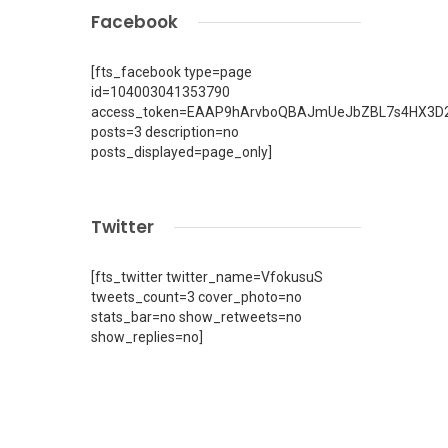
Facebook
[fts_facebook type=page
id=104003041353790
access_token=EAAP9hArvboQBAJmUeJbZBL7s4HX3D2
posts=3 description=no
posts_displayed=page_only]
Twitter
[fts_twitter twitter_name=VfokusuS
tweets_count=3 cover_photo=no
stats_bar=no show_retweets=no
show_replies=no]