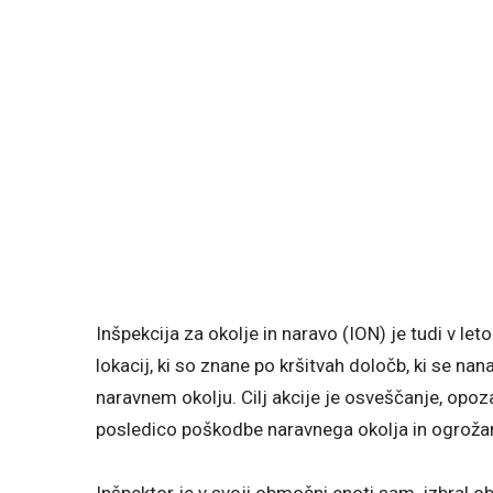
Inšpekcija za okolje in naravo (ION) je tudi v let
lokacij, ki so znane po kršitvah določb, ki se nan
naravnem okolju. Cilj akcije je osveščanje, opoz
posledico poškodbe naravnega okolja in ogrožanje
Inšpektor je v svoji območni enoti sam izbral o