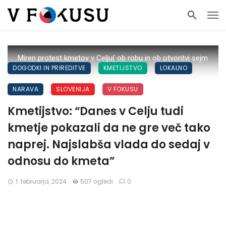
Miren protest kmetov v Celju( ob robu in ob otvoritvi sejm
DOGODKI IN PRIREDITVE
KMETIJSTVO
LOKALNO
Agritech)
NARAVA
SLOVENIJA
V FOKUSU
Kmetijstvo: “Danes v Celju tudi
kmetje pokazali da ne gre več tako
naprej. Najslabša vlada do sedaj v
odnosu do kmeta”
1. februarja, 2024
507 ogledi
0