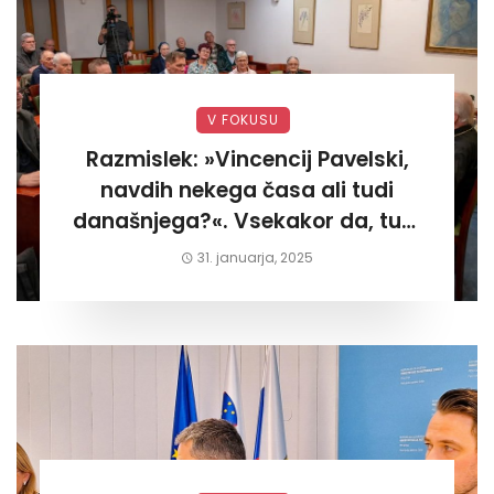
V FOKUSU
Razmislek: »Vincencij Pavelski,
navdih nekega časa ali tudi
današnjega?«. Vsekakor da, tudi
današnjega«
31. januarja, 2025