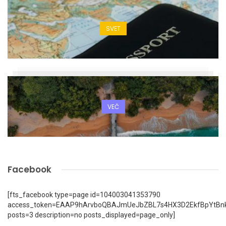
SVET
VEČ
Facebook
[fts_facebook type=page id=104003041353790
access_token=EAAP9hArvboQBAJmUeJbZBL7s4HX3D2EkfBpYtBn
posts=3 description=no posts_displayed=page_only]