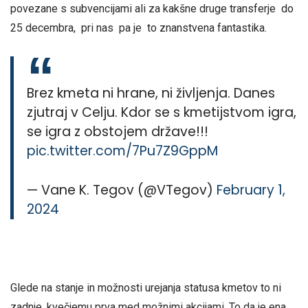
povezane s subvencijami ali za kakšne druge transferje do
25 decembra, pri nas pa je to znanstvena fantastika.
Brez kmeta ni hrane, ni življenja. Danes
zjutraj v Celju. Kdor se s kmetijstvom igra,
se igra z obstojem države!!!
pic.twitter.com/7Pu7Z9GppM
— Vane K. Tegov (@VTegov)
February 1,
2024
Glede na stanje in možnosti urejanja statusa kmetov to ni
zadnje, kvečjemu prva med možnimi akcijami. To da je ena