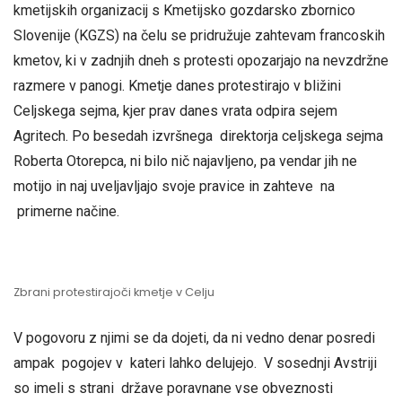
kmetijskih organizacij s Kmetijsko gozdarsko zbornico
Slovenije (KGZS) na čelu se pridružuje zahtevam francoskih
kmetov, ki v zadnjih dneh s protesti opozarjajo na nevzdržne
razmere v panogi. Kmetje danes protestirajo v bližini
Celjskega sejma, kjer prav danes vrata odpira sejem
Agritech. Po besedah izvršnega direktorja celjskega sejma
Roberta Otorepca, ni bilo nič najavljeno, pa vendar jih ne
motijo in naj uveljavljajo svoje pravice in zahteve na
primerne načine.
Zbrani protestirajoči kmetje v Celju
V pogovoru z njimi se da dojeti, da ni vedno denar posredi
ampak pogojev v kateri lahko delujejo. V sosednji Avstriji
so imeli s strani države poravnane vse obveznosti