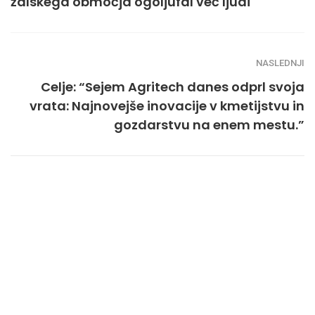
žalskega območja ogoljufal več ljudi
NASLEDNJI
Celje: “Sejem Agritech danes odprl svoja
vrata: Najnovejše inovacije v kmetijstvu in
gozdarstvu na enem mestu.”