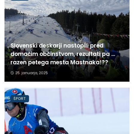
Slovenski deskarji nastopili pred
domačim občinstvom, rezultati pa …
razen petega mesta Mastnaka!??
25. januarja, 2025
ŠPORT