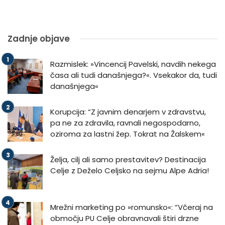
Zadnje objave
Razmislek: »Vincencij Pavelski, navdih nekega
časa ali tudi današnjega?«. Vsekakor da, tudi
današnjega«
Korupcija: “Z javnim denarjem v zdravstvu,
pa ne za zdravila, ravnali negospodarno,
oziroma za lastni žep. Tokrat na Žalskem«
Želja, cilj ali samo prestavitev? Destinacija
Celje z Deželo Celjsko na sejmu Alpe Adria!
Mrežni marketing po »romunsko«: “Včeraj na
območju PU Celje obravnavali štiri drzne