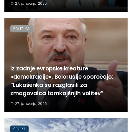
27. januarja, 2025
POLITIKA
Iz zadnje evropske kreature
»demokracije«, Belorusije sporočajo:
“Lukašenka so razglasili za
zmagovalca tamkajšnjih volitev”
27. januarja, 2025
ŠPORT