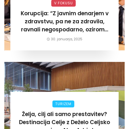
V FOKUSU
Korupcija: “Z javnim denarjem v
zdravstvu, pa ne za zdravila,
ravnali negospodarno, oziroma
za lastni žep. Tokrat na Žalskem«
30. januarja, 2025
TURIZEM
Želja, cilj ali samo prestavitev?
Destinacija Celje z Deželo Celjsko