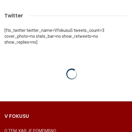
Twitter
[fts_twitter twitter_name=VfokusuS tweets_count=3
cover_photo=no stats_bar=no show_retweets=no
show_replies=no]
V FOKUSU
O TEM, KAR JE POMEMBNO.