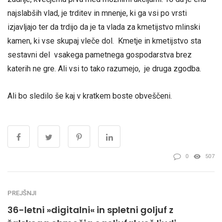
najslabših vlad, je trditev in mnenje, ki ga vsi po vrsti
izjavljajo ter da trdijo da je ta vlada za kmetijstvo mlinski
kamen, ki vse skupaj vleče dol. Kmetje in kmetijstvo sta
sestavni del vsakega pametnega gospodarstva brez
katerih ne gre. Ali vsi to tako razumejo, je druga zgodba.
Ali bo sledilo še kaj v kratkem boste obveščeni.
0
507
PREJŠNJI
36-letni »digitalni« in spletni goljuf z