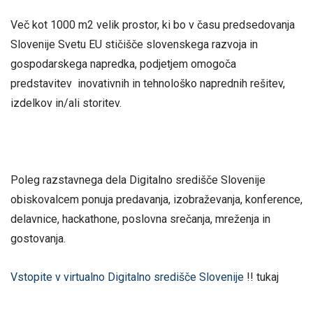
Več kot 1000 m2 velik prostor, ki bo v času predsedovanja
Slovenije Svetu EU stičišče slovenskega razvoja in
gospodarskega napredka, podjetjem omogoča
predstavitev inovativnih in tehnološko naprednih rešitev,
izdelkov in/ali storitev.
Poleg razstavnega dela Digitalno središče Slovenije
obiskovalcem ponuja predavanja, izobraževanja, konference,
delavnice, hackathone, poslovna srečanja, mreženja in
gostovanja.
Vstopite v virtualno Digitalno središče Slovenije
!! tukaj