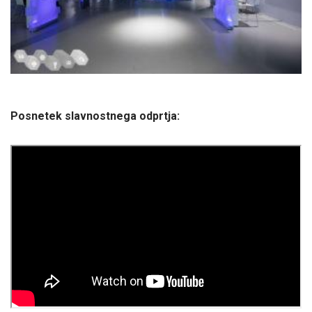
Posnetek slavnostnega odprtja: