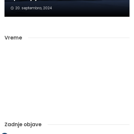
20. septembra, 2024
Vreme
Zadnje objave