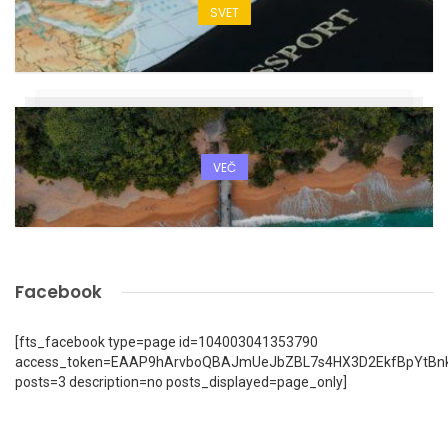
SVET
VEČ
Facebook
[fts_facebook type=page id=104003041353790
access_token=EAAP9hArvboQBAJmUeJbZBL7s4HX3D2EkfBpYtBn
posts=3 description=no posts_displayed=page_only]