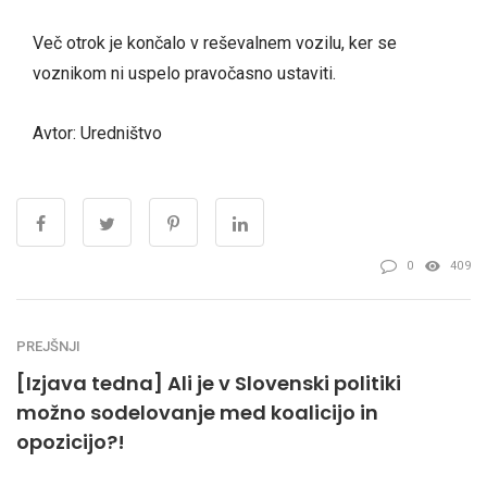
Več otrok je končalo v reševalnem vozilu, ker se
voznikom ni uspelo pravočasno ustaviti.
Avtor: Uredništvo
0
409
PREJŠNJI
[Izjava tedna] Ali je v Slovenski politiki
možno sodelovanje med koalicijo in
opozicijo?!