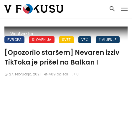
Vir: Avaz.ba
EVROPA
SLOVENIJA
SVET
VEČ
ŽIVLJENJE
[Opozorilo staršem] Nevaren izziv
TikToka je prišel na Balkan !
27. februarja, 2021
409 ogledi
0