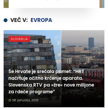
VEČ V:
EVROPA
SLOVENIJA
Še Hrvate je srečala pamet: “HRT
načrtuje očitno krčenje aparata.
Slovenska RTV pa »žre« nove milijone
za rdeče programe”
28. januarja, 2025