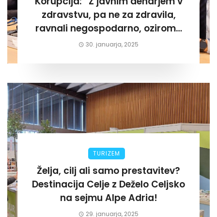
Korupcija: “Z javnim denarjem v
zdravstvu, pa ne za zdravila,
ravnali negospodarno, oziroma
za lastni žep. Tokrat na Žalskem«
30. januarja, 2025
TURIZEM
Želja, cilj ali samo prestavitev?
Destinacija Celje z Deželo Celjsko
na sejmu Alpe Adria!
29. januarja, 2025