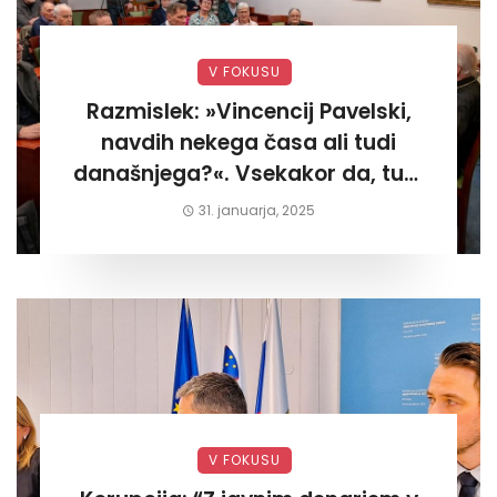
V FOKUSU
Razmislek: »Vincencij Pavelski,
navdih nekega časa ali tudi
današnjega?«. Vsekakor da, tudi
današnjega«
31. januarja, 2025
V FOKUSU