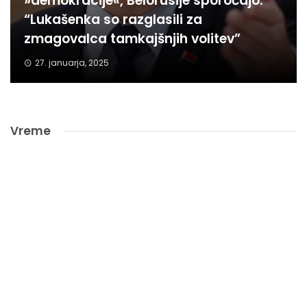
»demokracije«, Belorusije sporočajo:
“Lukašenka so razglasili za
zmagovalca tamkajšnjih volitev”
27. januarja, 2025
Vreme