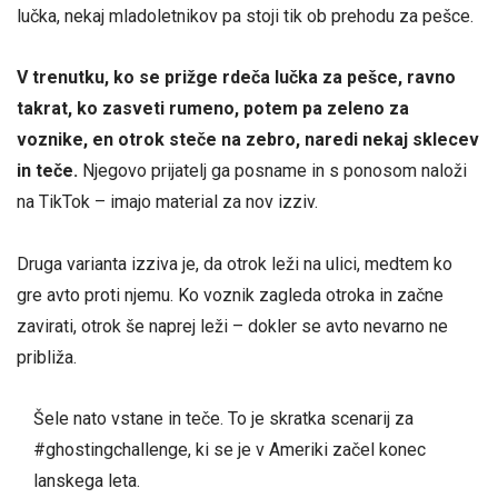
lučka, nekaj mladoletnikov pa stoji tik ob prehodu za pešce.
V trenutku, ko se prižge rdeča lučka za pešce, ravno
takrat, ko zasveti rumeno, potem pa zeleno za
voznike, en otrok steče na zebro, naredi nekaj sklecev
in teče.
Njegovo prijatelj ga posname in s ponosom naloži
na TikTok – imajo material za nov izziv.
Druga varianta izziva je, da otrok leži na ulici, medtem ko
gre avto proti njemu. Ko voznik zagleda otroka in začne
zavirati, otrok še naprej leži – dokler se avto nevarno ne
približa.
Šele nato vstane in teče. To je skratka scenarij za
#ghostingchallenge, ki se je v Ameriki začel konec
lanskega leta.