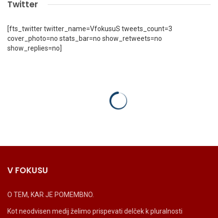
Twitter
[fts_twitter twitter_name=VfokusuS tweets_count=3
cover_photo=no stats_bar=no show_retweets=no
show_replies=no]
V FOKUSU
O TEM, KAR JE POMEMBNO.
Kot neodvisen medij želimo prispevati delček k pluralnosti