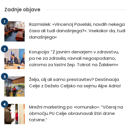
Zadnje objave
Razmislek: »Vincencij Pavelski, navdih nekega
časa ali tudi današnjega?«. Vsekakor da, tudi
današnjega«
Korupcija: “Z javnim denarjem v zdravstvu,
pa ne za zdravila, ravnali negospodarno,
oziroma za lastni žep. Tokrat na Žalskem«
Želja, cilj ali samo prestavitev? Destinacija
Celje z Deželo Celjsko na sejmu Alpe Adria!
Mrežni marketing po »romunsko«: “Včeraj na
območju PU Celje obravnavali štiri drzne
tatvine.”