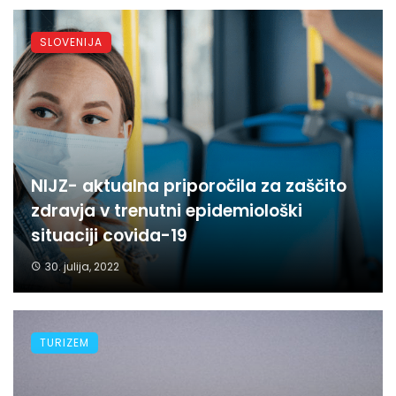
SLOVENIJA
NIJZ- aktualna priporočila za zaščito
zdravja v trenutni epidemiološki
situaciji covida-19
30. julija, 2022
TURIZEM