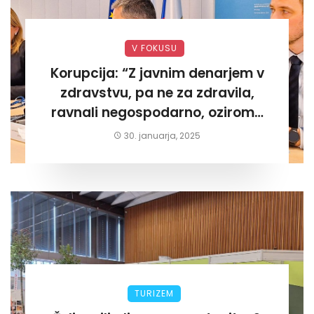
V FOKUSU
Korupcija: “Z javnim denarjem v
zdravstvu, pa ne za zdravila,
ravnali negospodarno, oziroma
za lastni žep. Tokrat na Žalskem«
30. januarja, 2025
TURIZEM