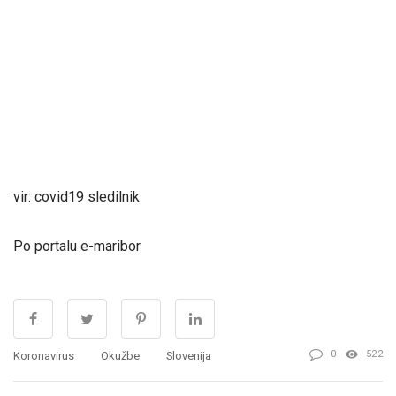
vir: covid19 sledilnik
Po portalu e-maribor
0
522
Koronavirus
Okužbe
Slovenija