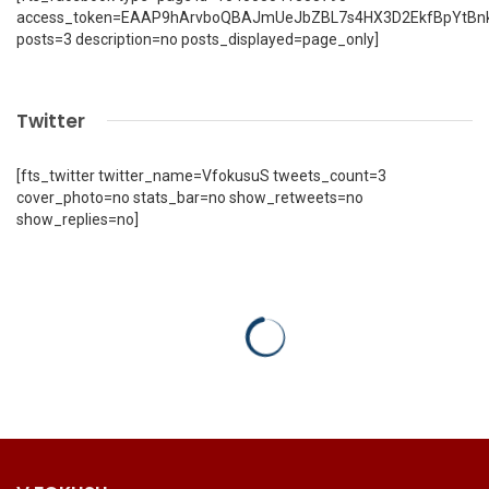
access_token=EAAP9hArvboQBAJmUeJbZBL7s4HX3D2EkfBpYtBn
posts=3 description=no posts_displayed=page_only]
Twitter
[fts_twitter twitter_name=VfokusuS tweets_count=3
cover_photo=no stats_bar=no show_retweets=no
show_replies=no]