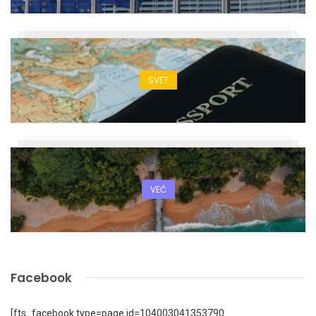
SVET
VEČ
Facebook
[fts_facebook type=page id=104003041353790