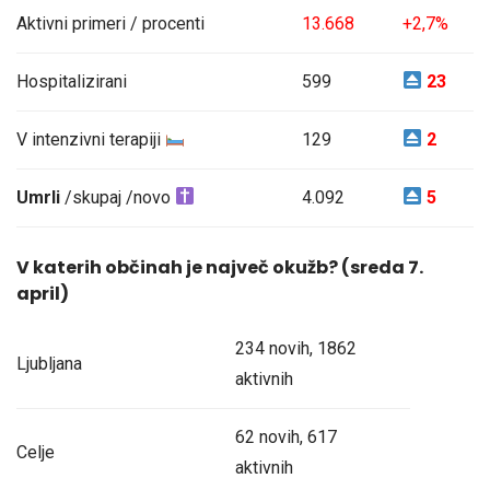
Aktivni primeri / procenti
13.668
+2,7%
Hospitalizirani
599
23
V intenzivni terapiji
129
2
Umrli
/skupaj /novo
4.092
5
V katerih občinah je največ okužb? (sreda 7.
april)
234 novih, 1862
Ljubljana
aktivnih
62 novih, 617
Celje
aktivnih