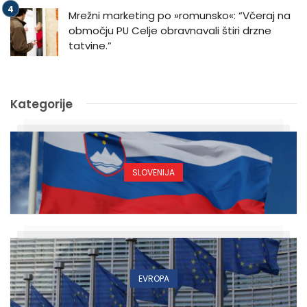
Mrežni marketing po »romunsko«: “Včeraj na
območju PU Celje obravnavali štiri drzne
tatvine.”
Kategorije
SLOVENIJA
EVROPA