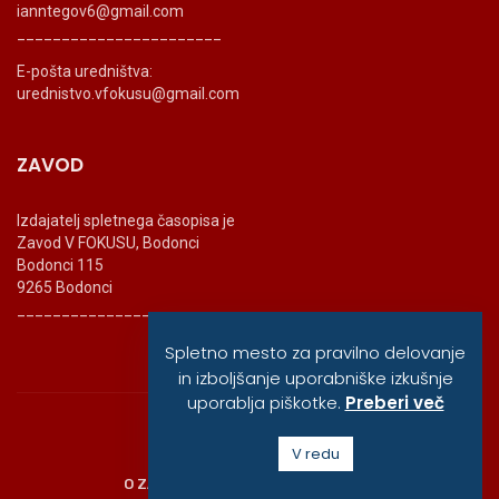
ianntegov6@gmail.com
_______________________
E-pošta uredništva:
urednistvo.vfokusu@gmail.com
ZAVOD
Izdajatelj spletnega časopisa je
Zavod V FOKUSU, Bodonci
Bodonci 115
9265 Bodonci
_______________________
Spletno mesto za pravilno delovanje
in izboljšanje uporabniške izkušnje
uporablja piškotke.
Preberi več
© vfokusu, 2020
V redu
O ZAVODU
POLITIKA ZASEBNOSTI