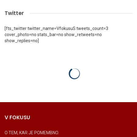
Twitter
[fts_twitter twitter_name=VfokusuS tweets_count=3
cover_photo=no stats_bar=no show_retweets=no
show_replies=no]
V FOKUSU
O TEM, KAR JE POMEMBNO.