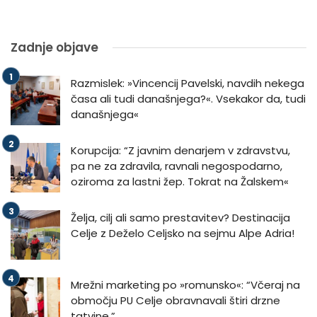
Zadnje objave
Razmislek: »Vincencij Pavelski, navdih nekega
časa ali tudi današnjega?«. Vsekakor da, tudi
današnjega«
Korupcija: “Z javnim denarjem v zdravstvu,
pa ne za zdravila, ravnali negospodarno,
oziroma za lastni žep. Tokrat na Žalskem«
Želja, cilj ali samo prestavitev? Destinacija
Celje z Deželo Celjsko na sejmu Alpe Adria!
Mrežni marketing po »romunsko«: “Včeraj na
območju PU Celje obravnavali štiri drzne
tatvine.”