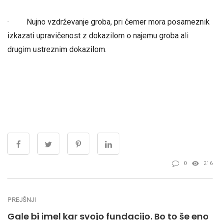
· Nujno vzdrževanje groba, pri čemer mora posameznik
izkazati upravičenost z dokazilom o najemu groba ali
drugim ustreznim dokazilom.
0
216
PREJŠNJI
Gale bi imel kar svojo fundacijo. Bo to še eno