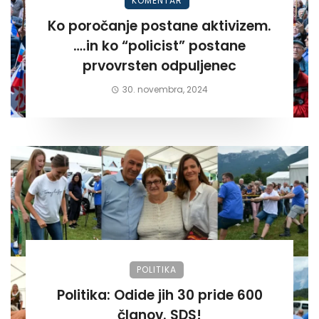
KOMENTAR
Ko poročanje postane aktivizem.
….in ko “policist” postane
prvovrsten odpuljenec
30. novembra, 2024
POLITIKA
Politika: Odide jih 30 pride 600
članov. SDS!