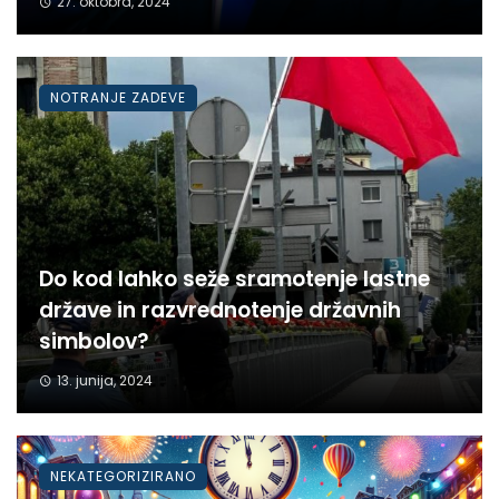
27. oktobra, 2024
NOTRANJE ZADEVE
Do kod lahko seže sramotenje lastne
države in razvrednotenje državnih
simbolov?
13. junija, 2024
NEKATEGORIZIRANO