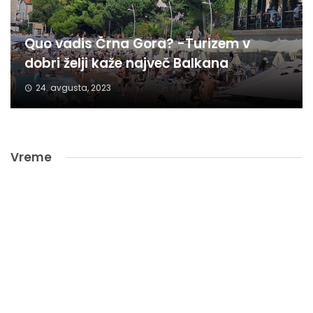
Quo vadis Črna Gora? -Turizem v
dobri želji kaže največ Balkana
24. avgusta, 2023
Vreme