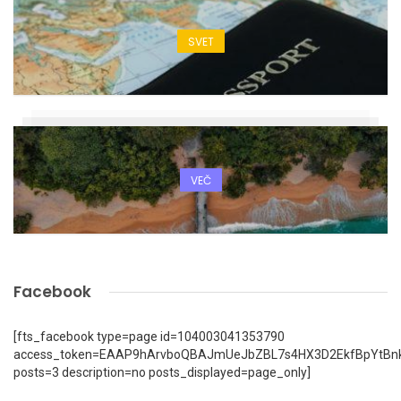
SVET
VEČ
Facebook
[fts_facebook type=page id=104003041353790
access_token=EAAP9hArvboQBAJmUeJbZBL7s4HX3D2EkfBpYtBn
posts=3 description=no posts_displayed=page_only]