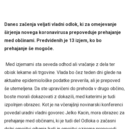
Danes začenja veljati vladni odlok, ki za omejevanje
širjenja novega koronavirusa prepoveduje prehajanje
med občinami. Predvidenih je 13 izjem, ko bo
prehajanje še mogoče.
Med izjemami sta seveda odhod ali vračanje z dela ter
obisk lekarne ali trgovine. Vlada bo čez teden dni glede na
aktualne epidemiološke podatke preverila, ali je prepoved
še utemeljena. Da ste upravičeni do prehoda v drugo občino,
boste morali dokazovati z dokazili, med katerimi je tudi
izpolnjen obrazec. Kot je na včerajšnji novinarski konferenci
povedal uradni vladni govorec Jelko Kacin, mora obrazec za
prehajanje med občinami, ki je tudi del Odloka o začasni
delni omejitvi gibanja ljudi in omejitvi oziroma prepovedi