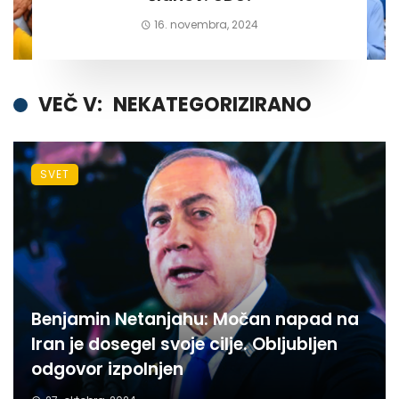
16. novembra, 2024
VEČ V:
NEKATEGORIZIRANO
SVET
Benjamin Netanjahu: Močan napad na
Iran je dosegel svoje cilje. Obljubljen
odgovor izpolnjen