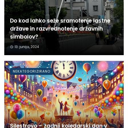
Do kod lahko seže sramotenje lastne
države in razvrednotenje državnih
simbolov?
13. junija, 2024
NEKATEGORIZIRANO
Silestrovo – zadnji koledarski dan v