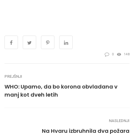
0
148
PREJŠNJI
WHO: Upamo, da bo korona obvladana v
manj kot dveh letih
NASLEDNJI
Na Hvaru izbruhnila dva požara