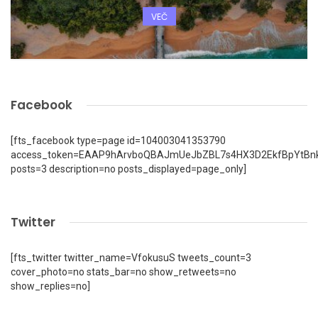
VEČ
Facebook
[fts_facebook type=page id=104003041353790
access_token=EAAP9hArvboQBAJmUeJbZBL7s4HX3D2EkfBpYtBn
posts=3 description=no posts_displayed=page_only]
Twitter
[fts_twitter twitter_name=VfokusuS tweets_count=3
cover_photo=no stats_bar=no show_retweets=no
show_replies=no]