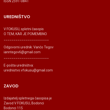
ISSN 2591-0841
UREDNIŠTVO
V FOKUSU, spletni časopis
O TEM, KAR JE POMEMBNO
_______________________
Odgovorni urednik: Vančo Tegov
ianntegov6@gmail.com
_______________________
E-pošta uredništva:
urednistvo.vfokusu@gmail.com
ZAVOD
Izdajatelj spletnega časopisa je
Zavod V FOKUSU, Bodonci
Bodonci 115