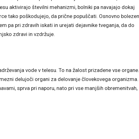
esu aktivirajo številni mehanizmi, bolniki pa navajajo dokaj
srce tako poškodujejo, da prične popuščati. Osnovno boleze
m pa pri zdravih iskati in urejati dejavnike tveganja, da do
njsko zdravi in vzdržuje.
zadrževanja vode v telesu. To na žalost prizadene vse organe
amezni delujoči organi za delovanje človekovega organizma.
vami, sprva pri naporu, nato pri vse manjših obremenitvah,