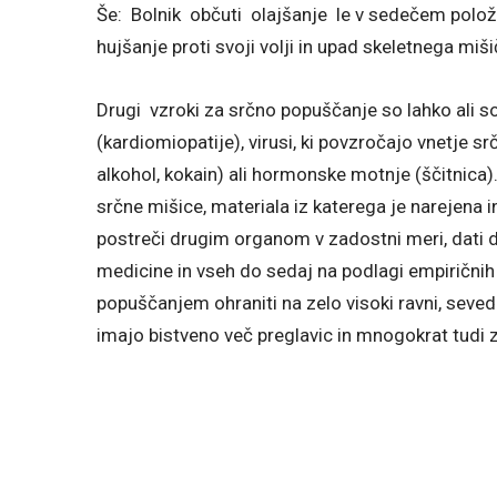
Še: Bolnik občuti olajšanje le v sedečem polož
hujšanje proti svoji volji in upad skeletnega mi
Drugi vzroki za srčno popuščanje so lahko ali s
(kardiomiopatije), virusi, ki povzročajo vnetje sr
alkohol, kokain) ali hormonske motnje (ščitnica
srčne mišice, materiala iz katerega je narejena 
postreči drugim organom v zadostni meri, dati 
medicine in vseh do sedaj na podlagi empiričnih 
popuščanjem ohraniti na zelo visoki ravni, seve
imajo bistveno več preglavic in mnogokrat tudi 