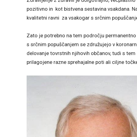
pozitivno in kot bistvena sestavina vsakdana. 
kvalitetni ravni za vsakogar s srčnim popuščan
Zato je potrebno na tem področju permanentno izob
s srčnim popuščanjem se združujejo v koronarn
delovanje tovrstnih njihovih občanov, tudi s tem
prilagojene razne sprehajalne poti ali ciljne točke