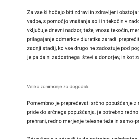
Za vse ki hočejo biti zdravi in zdravljeni obstoja
vadbe, s pomočjo vnašanja soli in tekočin v zados
vključuje dnevni nadzor, teže, vnosa tekočin, m
prilagajanje odmerkov diuretika zaradi prepreči
zadnji stadij, ko vse drugo ne zadostuje pod pog
je pa da ni zadostnega števila donorjev, in kot
Veliko zanimanje za dogodek.
Pomembno je preprečevati srčno popuščanje z n
pride do srčnega popuščanja, je potrebno redno j
prehrani, redno merjenje telesne teže in samo-p
Zdravljenje z zdravili je dolgotrajno, večplastno i