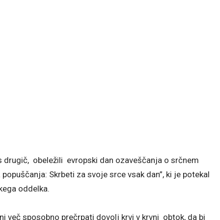
tos drugič, obeležili evropski dan ozaveščanja o srčnem
puščanja: Skrbeti za svoje srce vsak dan”, ki je potekal
kega oddelka.
i več sposobno prečrpati dovolj krvi v krvni obtok, da bi