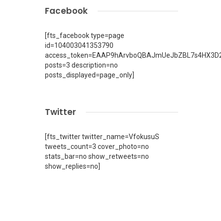
Facebook
[fts_facebook type=page
id=104003041353790
access_token=EAAP9hArvboQBAJmUeJbZBL7s4HX3D2
posts=3 description=no
posts_displayed=page_only]
Twitter
[fts_twitter twitter_name=VfokusuS
tweets_count=3 cover_photo=no
stats_bar=no show_retweets=no
show_replies=no]