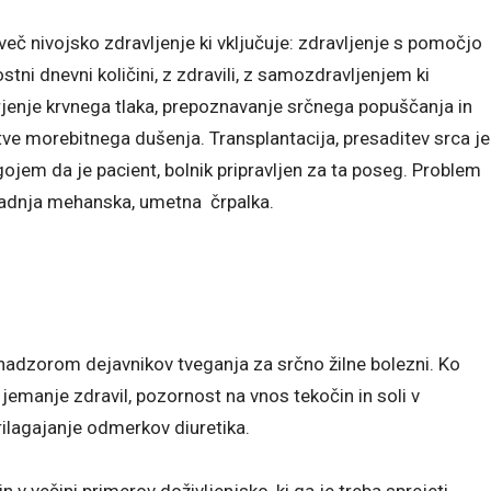
 več nivojsko zdravljenje ki vključuje: zdravljenje s pomočjo
tni dnevni količini, z zdravili, z samozdravljenjem ki
erjenje krvnega tlaka, prepoznavanje srčnega popuščanja in
tve morebitnega dušenja. Transplantacija, presaditev srca je
ojem da je pacient, bolnik pripravljen za ta poseg. Problem
 zadnja mehanska, umetna črpalka.
adzorom dejavnikov tveganja za srčno žilne bolezni. Ko
emanje zdravil, pozornost na vnos tekočin in soli v
rilagajanje odmerkov diuretika.
n v večini primerov doživljenjsko, ki ga je treba sprejeti