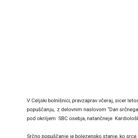
V Celjski bolnišnici, pravzaprav včeraj, sicer le
popuščanju, z delovnim naslovom “Dan srčnega po
pod okriljem SBC osebja, natančneje Kardiološ
Srčno popuščanje je bolezensko stanje, ko srce n