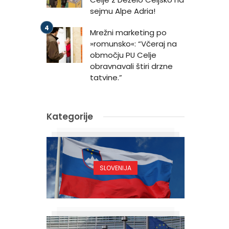
sejmu Alpe Adria!
n
Mrežni marketing po
»romunsko«: “Včeraj na
območju PU Celje
obravnavali štiri drzne
tatvine.”
.
Kategorije
SLOVENIJA