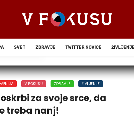
PA
SVET
ZDRAVJE
TWITTER NOVICE
ŽIVLJENJ
li
OVENIJA
V FOKUSU
ZDRAVJE
ŽIVLJENJE
skrbi za svoje srce, da
je treba nanj!