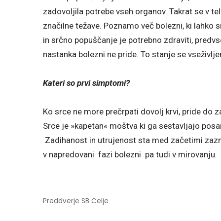
zadovoljila potrebe vseh organov. Takrat se v tel
značilne težave. Poznamo več bolezni, ki lahko 
in srčno popuščanje je potrebno zdraviti, predvse
nastanka bolezni ne pride. To stanje se vseživlje
Kateri so prvi simptomi?
Ko srce ne more prečrpati dovolj krvi, pride do 
Srce je »kapetan« moštva ki ga sestavljajo pos
Zadihanost in utrujenost sta med začetimi zazna
v napredovani fazi bolezni pa tudi v mirovanju.
Preddverje SB Celje