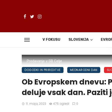
V FOKUSU
SLOVENIJA
EVRO
De
Predavanje v SB Celje
DOGODKI IN PRIREDITVE
MEDNARODNI DAN
SL
Ob Evropskem dnevu: Po
deluje vsak dan. Paziti 
11. maja, 2023
475 ogledi
0