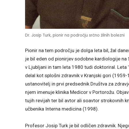
Dr. Josip Turk, pionir na področju srčno žilnih bolezni
Pionir na tem področju je dolga leta bil, žal dan
je bil eden od pionirjev sodobne kardiologije na
v Ljubljani in tam leta 1980 tudi doktoriral. Let
delal kot splošni zdravnik v Kranjski gori (1959
ustanovitelj in prvi predsednik Društva za zdravje
njem imenuje klinika Medicor v Portorožu. Objavi
tujih revijah ter bil avtor ali soavtor strokovnih 
učbenika Interna medicina (1998).
Profesor Josip Turk je bil odličen zdravnik. Nje