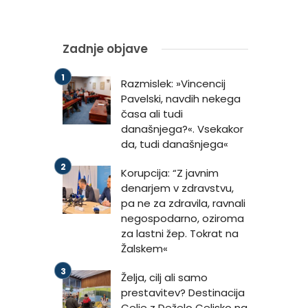
Zadnje objave
Razmislek: »Vincencij
Pavelski, navdih nekega
časa ali tudi
današnjega?«. Vsekakor
da, tudi današnjega«
Korupcija: “Z javnim
denarjem v zdravstvu,
pa ne za zdravila, ravnali
negospodarno, oziroma
za lastni žep. Tokrat na
Žalskem«
Želja, cilj ali samo
prestavitev? Destinacija
Celje z Deželo Celjsko na