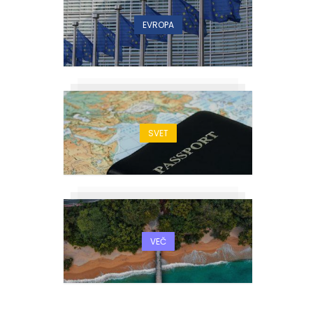
EVROPA
SVET
VEČ