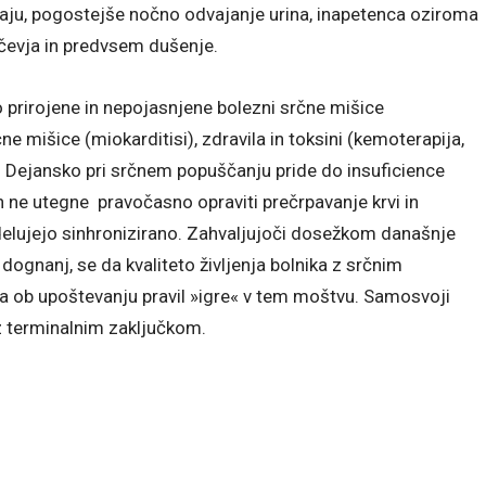
aju, pogostejše nočno odvajanje urina, inapetenca oziroma
šičevja in predvsem dušenje.
o prirojene in nepojasnjene bolezni srčne mišice
čne mišice (miokarditisi), zdravila in toksini (kemoterapija,
). Dejansko pri srčnem popuščanju pride do insuficience
in ne utegne pravočasno opraviti prečrpavanje krvi in
delujejo sinhronizirano. Zahvaljujoči dosežkom današnje
dognanj, se da kvaliteto življenja bolnika z srčnim
da ob upoštevanju pravil »igre« v tem moštvu. Samosvoji
z terminalnim zaključkom.