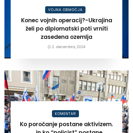
VOJNA OBMOČJA
Konec vojnih operacij?-Ukrajina
želi po diplomatski poti vrniti
zasedena ozemlja
2. decembra, 2024
KOMENTAR
Ko poročanje postane aktivizem.
….in ko “policist” postane