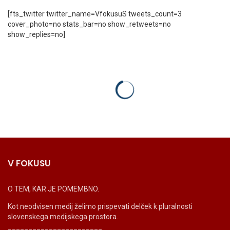
[fts_twitter twitter_name=VfokusuS tweets_count=3
cover_photo=no stats_bar=no show_retweets=no
show_replies=no]
V FOKUSU
O TEM, KAR JE POMEMBNO.
Kot neodvisen medij želimo prispevati delček k pluralnosti
slovenskega medijskega prostora.
_______________________