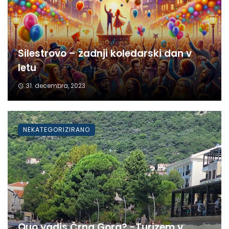
Silestrovo – zadnji koledarski dan v
letu
31. decembra, 2023
NEKATEGORIZIRANO
Quo vadis Črna Gora? -Turizem v