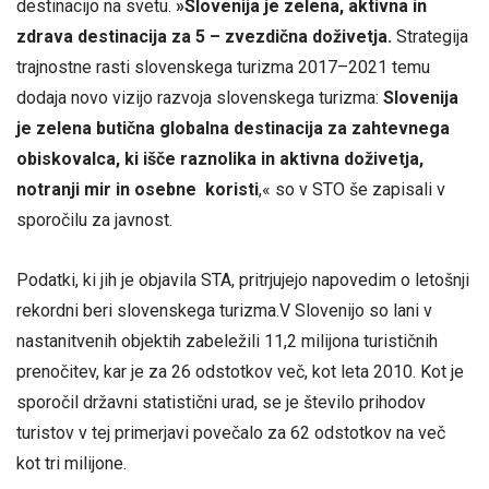
destinacijo na svetu.
»Slovenija je zelena, aktivna in
zdrava destinacija za 5 – zvezdična doživetja.
Strategija
trajnostne rasti slovenskega turizma 2017–2021 temu
dodaja novo vizijo razvoja slovenskega turizma:
Slovenija
je zelena butična globalna destinacija za zahtevnega
obiskovalca, ki išče raznolika in aktivna doživetja,
notranji mir in osebne koristi
,« so v STO še zapisali v
sporočilu za javnost.
Podatki, ki jih je objavila STA, pritrjujejo napovedim o letošnji
rekordni beri slovenskega turizma.V Slovenijo so lani v
nastanitvenih objektih zabeležili 11,2 milijona turističnih
prenočitev, kar je za 26 odstotkov več, kot leta 2010. Kot je
sporočil državni statistični urad, se je število prihodov
turistov v tej primerjavi povečalo za 62 odstotkov na več
kot tri milijone.