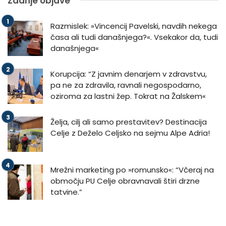
Zadnje objave
Razmislek: »Vincencij Pavelski, navdih nekega
časa ali tudi današnjega?«. Vsekakor da, tudi
današnjega«
Korupcija: “Z javnim denarjem v zdravstvu,
pa ne za zdravila, ravnali negospodarno,
oziroma za lastni žep. Tokrat na Žalskem«
Želja, cilj ali samo prestavitev? Destinacija
Celje z Deželo Celjsko na sejmu Alpe Adria!
Mrežni marketing po »romunsko«: “Včeraj na
območju PU Celje obravnavali štiri drzne
tatvine.”