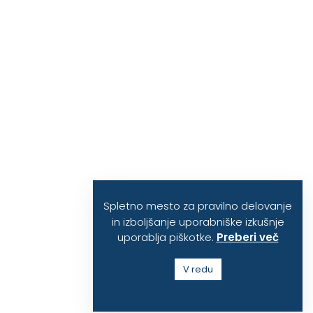
Spletno mesto za pravilno delovanje
in izboljšanje uporabniške izkušnje
uporablja piškotke.
Preberi več
V redu