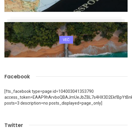
VEČ
Facebook
[fts_facebook type=page id=104003041353790
access_token=EAAP9hArvboQBAJmUeJbZBL7s4HX3D2EkfBpYtBn
posts=3 description=no posts_displayed=page_only]
Twitter