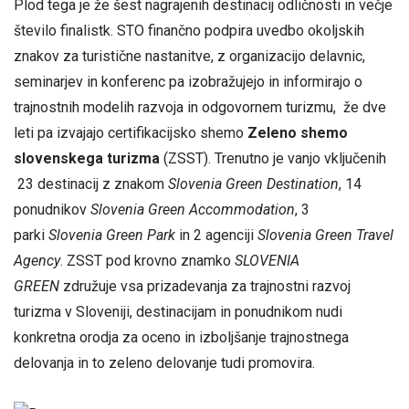
Plod tega je že šest nagrajenih destinacij odličnosti in večje
število finalistk. STO finančno podpira uvedbo okoljskih
znakov za turistične nastanitve, z organizacijo delavnic,
seminarjev in konferenc pa izobražujejo in informirajo o
trajnostnih modelih razvoja in odgovornem turizmu, že dve
leti pa izvajajo certifikacijsko shemo
Zeleno shemo
slovenskega turizma
(ZSST). Trenutno je vanjo vključenih
23 destinacij z znakom
Slovenia Green Destination
, 14
ponudnikov
Slovenia Green Accommodation
, 3
parki
Slovenia Green Park
in 2 agenciji
Slovenia Green Travel
Agency
. ZSST pod krovno znamko
SLOVENIA
GREEN
združuje vsa prizadevanja za trajnostni razvoj
turizma v Sloveniji, destinacijam in ponudnikom nudi
konkretna orodja za oceno in izboljšanje trajnostnega
delovanja in to zeleno delovanje tudi promovira.