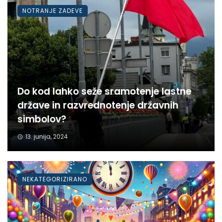
NOTRANJE ZADEVE
Do kod lahko seže sramotenje lastne
države in razvrednotenje državnih
simbolov?
13. junija, 2024
NEKATEGORIZIRANO