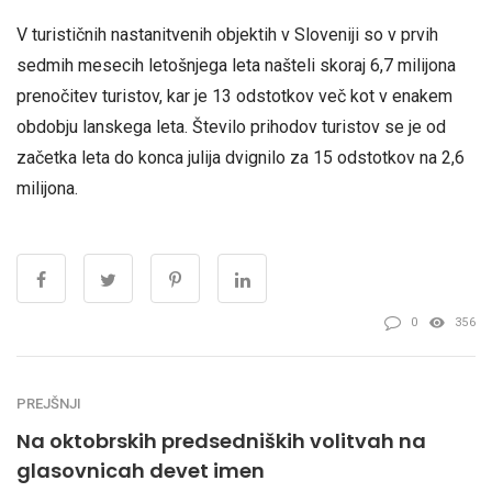
V turističnih nastanitvenih objektih v Sloveniji so v prvih
sedmih mesecih letošnjega leta našteli skoraj 6,7 milijona
prenočitev turistov, kar je 13 odstotkov več kot v enakem
obdobju lanskega leta. Število prihodov turistov se je od
začetka leta do konca julija dvignilo za 15 odstotkov na 2,6
milijona.
0
356
PREJŠNJI
Na oktobrskih predsedniških volitvah na
glasovnicah devet imen