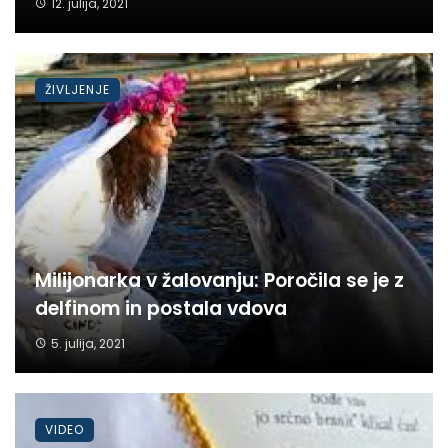
12. julija, 2021
ŽIVLJENJE
Milijonarka v žalovanju: Poročila se je z
delfinom in postala vdova
5. julija, 2021
VIDEO