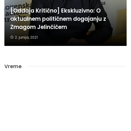
[Oddaja Kritično] Ekskluzivno: O
aktualnem političnem dogajanju z
Zmagom Jelinčičem
2. junija, 2021
Vreme