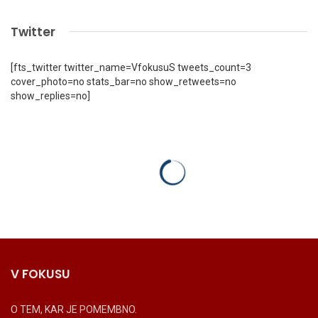
Twitter
[fts_twitter twitter_name=VfokusuS tweets_count=3
cover_photo=no stats_bar=no show_retweets=no
show_replies=no]
V FOKUSU
O TEM, KAR JE POMEMBNO.