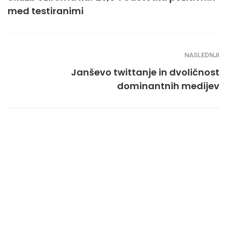
med testiranimi
NASLEDNJI
Janševo twittanje in dvoličnost
dominantnih medijev