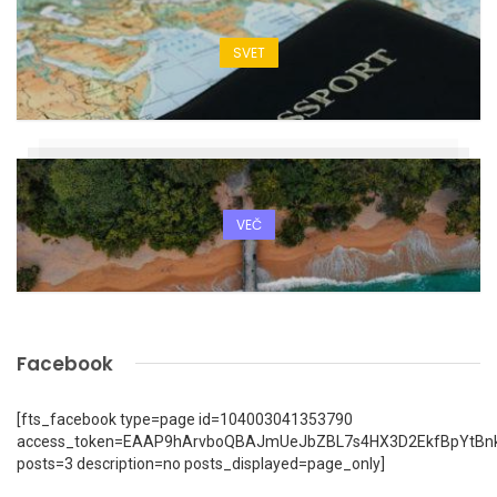
SVET
VEČ
Facebook
[fts_facebook type=page id=104003041353790
access_token=EAAP9hArvboQBAJmUeJbZBL7s4HX3D2EkfBpYtBn
posts=3 description=no posts_displayed=page_only]