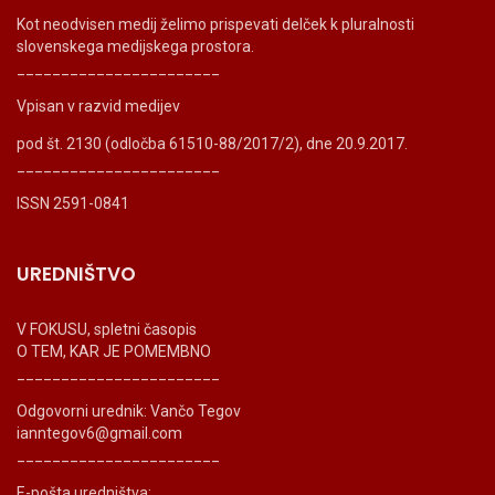
Kot neodvisen medij želimo prispevati delček k pluralnosti
slovenskega medijskega prostora.
_______________________
Vpisan v razvid medijev
pod št. 2130 (odločba 61510-88/2017/2), dne 20.9.2017.
_______________________
ISSN 2591-0841
UREDNIŠTVO
V FOKUSU, spletni časopis
O TEM, KAR JE POMEMBNO
_______________________
Odgovorni urednik: Vančo Tegov
ianntegov6@gmail.com
_______________________
E-pošta uredništva: