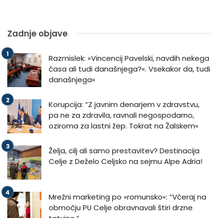
Zadnje objave
Razmislek: »Vincencij Pavelski, navdih nekega
časa ali tudi današnjega?«. Vsekakor da, tudi
današnjega«
Korupcija: “Z javnim denarjem v zdravstvu,
pa ne za zdravila, ravnali negospodarno,
oziroma za lastni žep. Tokrat na Žalskem«
Želja, cilj ali samo prestavitev? Destinacija
Celje z Deželo Celjsko na sejmu Alpe Adria!
Mrežni marketing po »romunsko«: “Včeraj na
območju PU Celje obravnavali štiri drzne