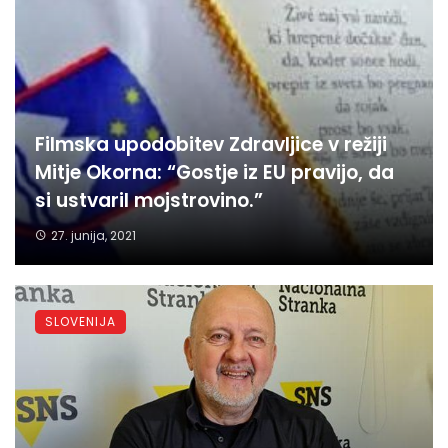
Filmska upodobitev Zdravljice v režiji
Mitje Okorna: “Gostje iz EU pravijo, da
si ustvaril mojstrovino.”
27. junija, 2021
SLOVENIJA