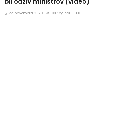
bil odziv ministrov (video)
22. novembra, 2020
1037 ogledi
0