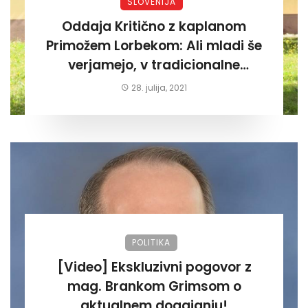
SLOVENIJA
Oddaja Kritično z kaplanom
Primožem Lorbekom: Ali mladi še
verjamejo, v tradicionalne
vrednote katoličanstva ?
28. julija, 2021
POLITIKA
[Video] Ekskluzivni pogovor z
mag. Brankom Grimsom o
aktualnem dogajanju!