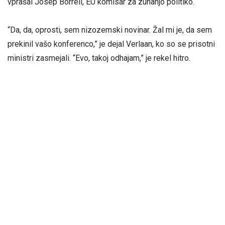
vprašal Josep Borrell, EU komisar za zunanjo politiko.
“Da, da, oprosti, sem nizozemski novinar. Žal mi je, da sem
prekinil vašo konferenco,” je dejal Verlaan, ko so se prisotni
ministri zasmejali. “Evo, takoj odhajam,” je rekel hitro.