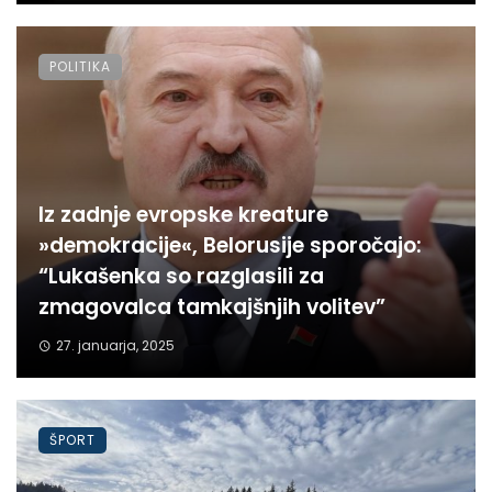
POLITIKA
Iz zadnje evropske kreature
»demokracije«, Belorusije sporočajo:
“Lukašenka so razglasili za
zmagovalca tamkajšnjih volitev”
27. januarja, 2025
ŠPORT