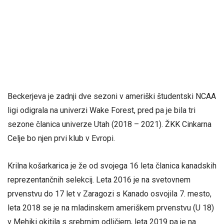
Beckerjeva je zadnji dve sezoni v ameriški študentski NCAA
ligi odigrala na univerzi Wake Forest, pred pa je bila tri
sezone članica univerze Utah (2018 – 2021). ŽKK Cinkarna
Celje bo njen prvi klub v Evropi.
Krilna košarkarica je že od svojega 16 leta članica kanadskih
reprezentančnih selekcij. Leta 2016 je na svetovnem
prvenstvu do 17 let v Zaragozi s Kanado osvojila 7. mesto,
leta 2018 se je na mladinskem ameriškem prvenstvu (U 18)
v Mehiki okitila s srebrnim odličjem, leta 2019 pa je na