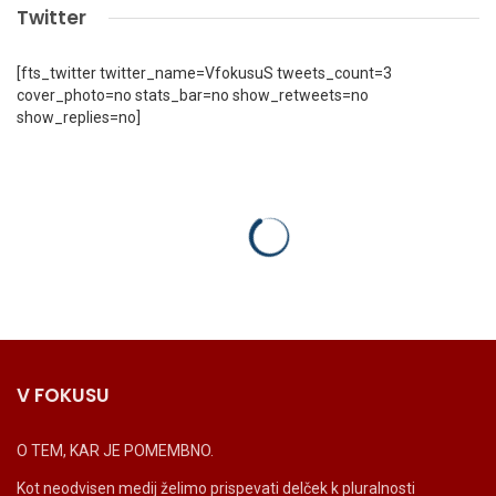
Twitter
[fts_twitter twitter_name=VfokusuS tweets_count=3
cover_photo=no stats_bar=no show_retweets=no
show_replies=no]
V FOKUSU
O TEM, KAR JE POMEMBNO.
Kot neodvisen medij želimo prispevati delček k pluralnosti