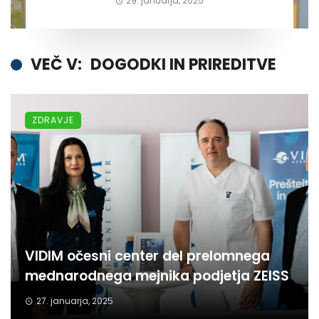
29. januarja, 2025
VEČ V:
DOGODKI IN PRIREDITVE
ZDRAVJE
VIDIM očesni center del prelomnega
mednarodnega mejnika podjetja ZEISS
27. januarja, 2025