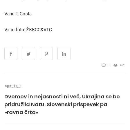
Vane T. Costa
Vir in foto: ŽKKCC&VTC
0
621
PREJŠNJI
Dvomov in nejasnosti ni več, Ukrajina se bo
pridružila Natu. Slovenski prispevek pa
»ravna črta«