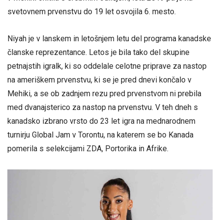
svetovnem prvenstvu do 19 let osvojila 6. mesto.
Niyah je v lanskem in letošnjem letu del programa kanadske
članske reprezentance. Letos je bila tako del skupine
petnajstih igralk, ki so oddelale celotne priprave za nastop
na ameriškem prvenstvu, ki se je pred dnevi končalo v
Mehiki, a se ob zadnjem rezu pred prvenstvom ni prebila
med dvanajsterico za nastop na prvenstvu. V teh dneh s
kanadsko izbrano vrsto do 23 let igra na mednarodnem
turnirju Global Jam v Torontu, na katerem se bo Kanada
pomerila s selekcijami ZDA, Portorika in Afrike.