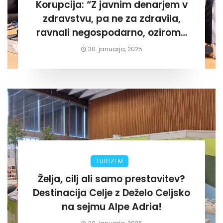
Korupcija: “Z javnim denarjem v
zdravstvu, pa ne za zdravila,
ravnali negospodarno, oziroma
za lastni žep. Tokrat na Žalskem«
30. januarja, 2025
TURIZEM
Želja, cilj ali samo prestavitev?
Destinacija Celje z Deželo Celjsko
na sejmu Alpe Adria!