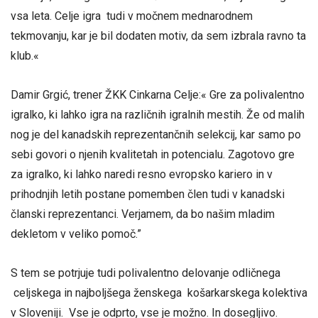
vsa leta. Celje igra tudi v močnem mednarodnem
tekmovanju, kar je bil dodaten motiv, da sem izbrala ravno ta
klub.«
Damir Grgić, trener ŽKK Cinkarna Celje:« Gre za polivalentno
igralko, ki lahko igra na različnih igralnih mestih. Že od malih
nog je del kanadskih reprezentančnih selekcij, kar samo po
sebi govori o njenih kvalitetah in potencialu. Zagotovo gre
za igralko, ki lahko naredi resno evropsko kariero in v
prihodnjih letih postane pomemben člen tudi v kanadski
članski reprezentanci. Verjamem, da bo našim mladim
dekletom v veliko pomoč.”
S tem se potrjuje tudi polivalentno delovanje odličnega
celjskega in najboljšega ženskega košarkarskega kolektiva
v Sloveniji. Vse je odprto, vse je možno. In dosegljivo.