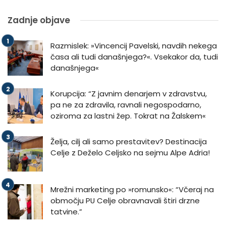
Zadnje objave
Razmislek: »Vincencij Pavelski, navdih nekega
časa ali tudi današnjega?«. Vsekakor da, tudi
današnjega«
Korupcija: “Z javnim denarjem v zdravstvu,
pa ne za zdravila, ravnali negospodarno,
oziroma za lastni žep. Tokrat na Žalskem«
Želja, cilj ali samo prestavitev? Destinacija
Celje z Deželo Celjsko na sejmu Alpe Adria!
Mrežni marketing po »romunsko«: “Včeraj na
območju PU Celje obravnavali štiri drzne
tatvine.”