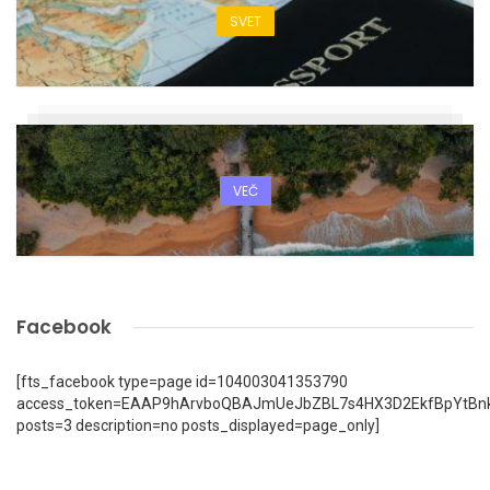
SVET
VEČ
Facebook
[fts_facebook type=page id=104003041353790
access_token=EAAP9hArvboQBAJmUeJbZBL7s4HX3D2EkfBpYtBn
posts=3 description=no posts_displayed=page_only]