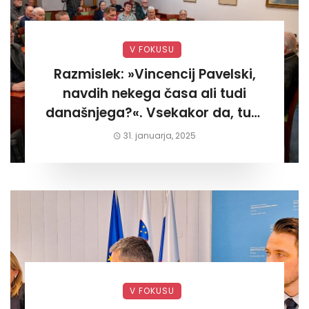
V FOKUSU
Razmislek: »Vincencij Pavelski,
navdih nekega časa ali tudi
današnjega?«. Vsekakor da, tudi
današnjega«
31. januarja, 2025
V FOKUSU