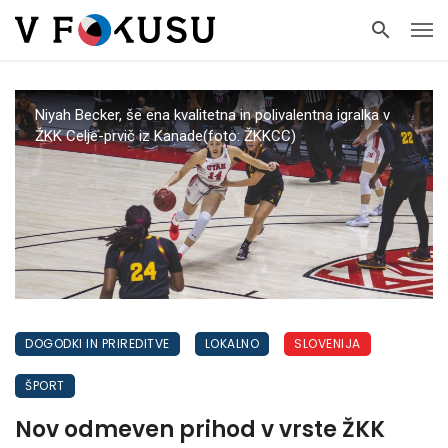
Niyah Becker, še ena kvalitetna in polivalentna igralka v
ŽKK Celje-prvič iz Kanade(foto: ŽKKCC)
DOGODKI IN PRIREDITVE
LOKALNO
SLOVENIJA
ŠPORT
Nov odmeven prihod v vrste ŽKK