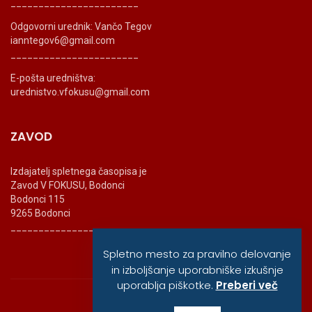
_______________________
Odgovorni urednik: Vančo Tegov
ianntegov6@gmail.com
_______________________
E-pošta uredništva:
urednistvo.vfokusu@gmail.com
ZAVOD
Izdajatelj spletnega časopisa je
Zavod V FOKUSU, Bodonci
Bodonci 115
9265 Bodonci
_______________________
Spletno mesto za pravilno delovanje
in izboljšanje uporabniške izkušnje
uporablja piškotke.
Preberi več
© vfokusu, 2020