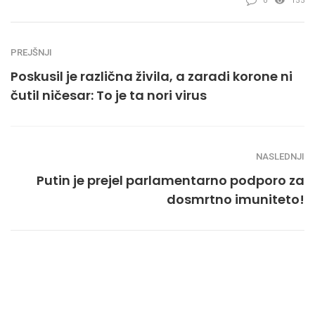
0
155
PREJŠNJI
Poskusil je različna živila, a zaradi korone ni
čutil ničesar: To je ta nori virus
NASLEDNJI
Putin je prejel parlamentarno podporo za
dosmrtno imuniteto!