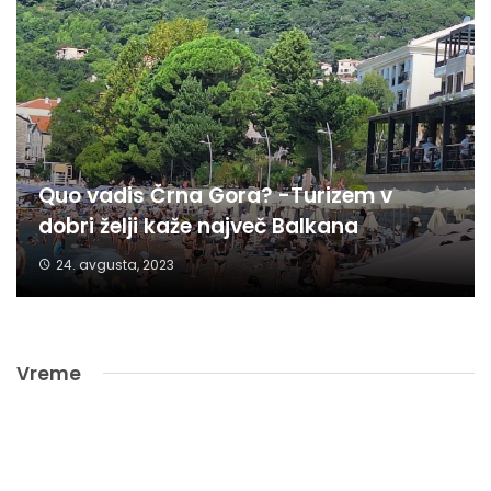
Quo vadis Črna Gora? -Turizem v
dobri želji kaže največ Balkana
24. avgusta, 2023
Vreme