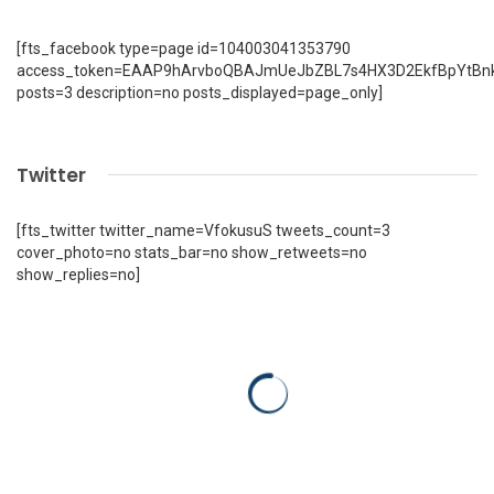
[fts_facebook type=page id=104003041353790
access_token=EAAP9hArvboQBAJmUeJbZBL7s4HX3D2EkfBpYtBn
posts=3 description=no posts_displayed=page_only]
Twitter
[fts_twitter twitter_name=VfokusuS tweets_count=3
cover_photo=no stats_bar=no show_retweets=no
show_replies=no]