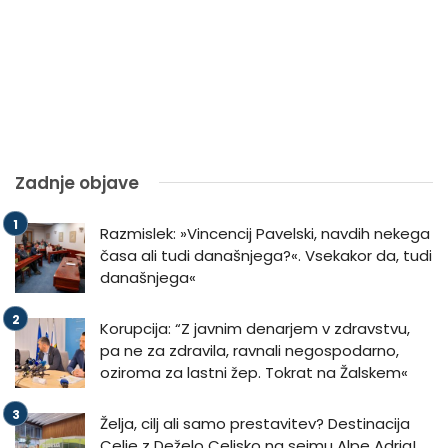
Zadnje objave
Razmislek: »Vincencij Pavelski, navdih nekega
časa ali tudi današnjega?«. Vsekakor da, tudi
današnjega«
Korupcija: “Z javnim denarjem v zdravstvu,
pa ne za zdravila, ravnali negospodarno,
oziroma za lastni žep. Tokrat na Žalskem«
Želja, cilj ali samo prestavitev? Destinacija
Celje z Deželo Celjsko na sejmu Alpe Adria!