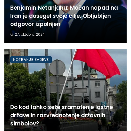
Benjamin Netanjahu: Močan napad na
Iran je dosegel svoje cilje. Obljubljen
odgovor izpolnjen
27. oktobra, 2024
NOTRANJE ZADEVE
Do kod lahko seže sramotenje lastne
države in razvrednotenje državnih
simbolov?