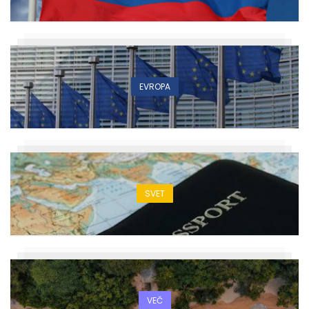
EVROPA
SVET
VEČ