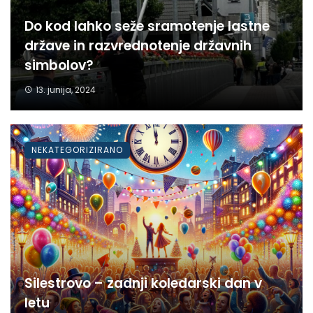
Do kod lahko seže sramotenje lastne
države in razvrednotenje državnih
simbolov?
13. junija, 2024
NEKATEGORIZIRANO
Silestrovo – zadnji koledarski dan v
letu