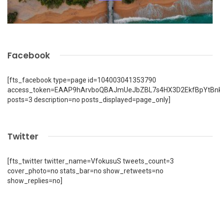
Facebook
[fts_facebook type=page id=104003041353790
access_token=EAAP9hArvboQBAJmUeJbZBL7s4HX3D2EkfBpYtBn
posts=3 description=no posts_displayed=page_only]
Twitter
[fts_twitter twitter_name=VfokusuS tweets_count=3
cover_photo=no stats_bar=no show_retweets=no
show_replies=no]