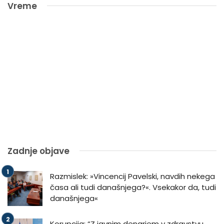
Vreme
Zadnje objave
Razmislek: »Vincencij Pavelski, navdih nekega
časa ali tudi današnjega?«. Vsekakor da, tudi
današnjega«
Korupcija: “Z javnim denarjem v zdravstvu,