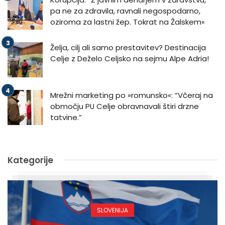
pa ne za zdravila, ravnali negospodarno,
oziroma za lastni žep. Tokrat na Žalskem«
Želja, cilj ali samo prestavitev? Destinacija
Celje z Deželo Celjsko na sejmu Alpe Adria!
Mrežni marketing po »romunsko«: “Včeraj na
območju PU Celje obravnavali štiri drzne
tatvine.”
Kategorije
SLOVENIJA