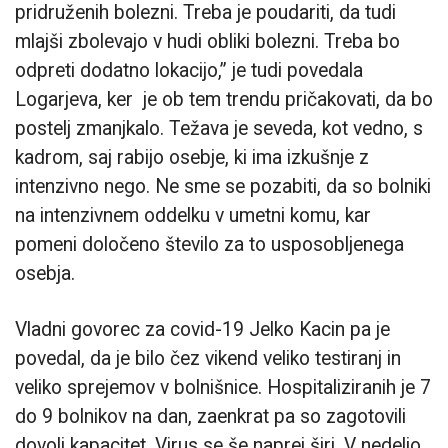
pridruženih bolezni. Treba je poudariti, da tudi
mlajši zbolevajo v hudi obliki bolezni. Treba bo
odpreti dodatno lokacijo,” je tudi povedala
Logarjeva, ker je ob tem trendu pričakovati, da bo
postelj zmanjkalo. Težava je seveda, kot vedno, s
kadrom, saj rabijo osebje, ki ima izkušnje z
intenzivno nego. Ne sme se pozabiti, da so bolniki
na intenzivnem oddelku v umetni komu, kar
pomeni določeno število za to usposobljenega
osebja.
Vladni govorec za covid-19 Jelko Kacin pa je
povedal, da je bilo čez vikend veliko testiranj in
veliko sprejemov v bolnišnice. Hospitaliziranih je 7
do 9 bolnikov na dan, zaenkrat pa so zagotovili
dovolj kapacitet. Virus se še naprej širi. V nedeljo